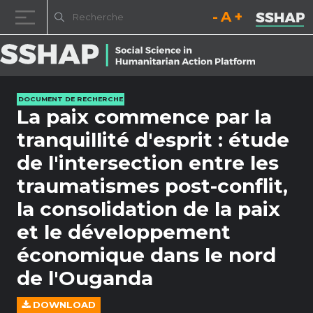
Diminuez la taille de la pol
Réinitialisez la t
Augmentez l
Passer au contenu
DOCUMENT DE RECHERCHE
La paix commence par la
tranquillité d'esprit : étude
de l'intersection entre les
traumatismes post-conflit,
la consolidation de la paix
et le développement
économique dans le nord
de l'Ouganda
DOWNLOAD