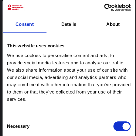
CONTENU ASSOCIÉ
ARTICLE
Consent
Details
About
Note contextuelle : Pratiques
funéraires en Ituri
This website uses cookies
Cette note est la deuxième produite par " le collectif
pour l'Ituri ", un réseau informel principalement animé
We use cookies to personalise content and ads, to
par des chercheurs en sciences sociales qui fournissent
provide social media features and to analyse our traffic.
des informations contextuelles pour la réponse à
l'épidémie d'Ebola à Bundibugyo dans l'Ituri, à l'est de
We also share information about your use of our site with
la RDC. Cette note développe les…
our social media, advertising and analytics partners who
HAL Sciences ouvertes
2026
may combine it with other information that you’ve provided
to them or that they’ve collected from your use of their
ARTICLE
services.
Note contextuelle sur l'épidémie
d'Ebola Bundibugyo en Ituri (2026)
Consent
Cette note fournit un contexte sur la province de l'Ituri,
Necessary
actuellement touchée par une épidémie d'Ebola
Selection
Bundibugyo. La note n'aborde pas directement