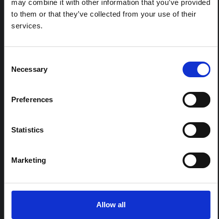
may combine it with other information that you’ve provided
funéraires en Ituri
to them or that they’ve collected from your use of their
Cette note est la deuxième produite par " le collectif
services.
pour l'Ituri ", un réseau informel principalement animé
par des chercheurs en sciences sociales qui fournissent
des informations contextuelles pour la réponse à
Consent
l'épidémie d'Ebola à Bundibugyo dans l'Ituri, à l'est de
Necessary
la RDC. Cette note développe les…
Selection
HAL Sciences ouvertes
2026
Preferences
ARTICLE
Note contextuelle sur l'épidémie
d'Ebola Bundibugyo en Ituri (2026)
Statistics
Cette note fournit un contexte sur la province de l'Ituri,
actuellement touchée par une épidémie d'Ebola
Marketing
Bundibugyo. La note n'aborde pas directement
l'actualité et les derniers développements de la
réponse à Ebola, mais présente le contexte général
dans lequel le public...
HAL Sciences ouvertes
2026
Allow all