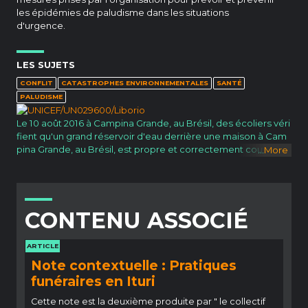
les épidémies de paludisme dans les situations
d'urgence.
LES SUJETS
CONFLIT
CATASTROPHES ENVIRONNEMENTALES
SANTÉ
PALUDISME
Le 10 août 2016 à Campina Grande, au Brésil, des écoliers véri
fient qu'un grand réservoir d'eau derrière une maison à Cam
pina Grande, au Brésil, est propre et correctement couvert p
...
More
our empêcher la reproduction et la propagation du moustiqu
e Aedes Aegypti. Le moustique est porteur du virus Zika, de l
a dengue et d'autres maladies. Ces enfants sont des acteurs
clés dans un effort de mobilisation sociale contre les vecteur
CONTENU ASSOCIÉ
s visant à partager rapidement des informations importantes
sur la prévention du Zika dans tous les foyers de la ville.
Read Less
ARTICLE
Note contextuelle : Pratiques
funéraires en Ituri
Cette note est la deuxième produite par " le collectif