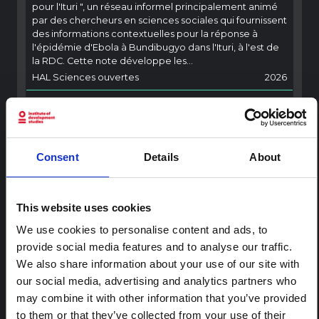
pour l'Ituri ", un réseau informel principalement animé
par des chercheurs en sciences sociales qui fournissent
des informations contextuelles pour la réponse à
l'épidémie d'Ebola à Bundibugyo dans l'Ituri, à l'est de
la RDC. Cette note développe les…
HAL Sciences ouvertes
2026
ARTICLE
Note contextuelle sur l'épidémie
d'Ebola Bundibugyo en Ituri (2026)
Consent
Details
About
Cette note fournit un contexte sur la province de l'Ituri,
actuellement touchée par une épidémie d'Ebola
Bundibugyo. La note n'aborde pas directement
This website uses cookies
l'actualité et les derniers développements de la
réponse à Ebola, mais présente le contexte général
We use cookies to personalise content and ads, to
dans lequel le public...
provide social media features and to analyse our traffic.
HAL Sciences ouvertes
2026
We also share information about your use of our site with
our social media, advertising and analytics partners who
may combine it with other information that you’ve provided
to them or that they’ve collected from your use of their