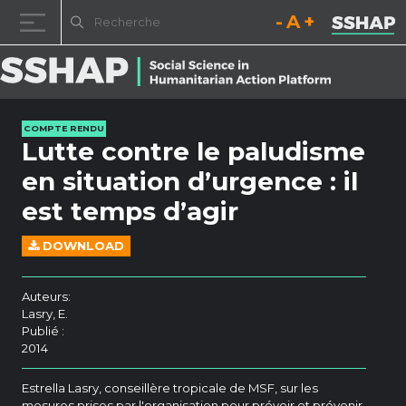
Diminuez la taille de la pol
Réinitialisez la t
Augmentez l
Passer au contenu
COMPTE RENDU
Lutte contre le paludisme
en situation d’urgence : il
est temps d’agir
DOWNLOAD
Auteurs:
Lasry, E.
Publié :
2014
Estrella Lasry, conseillère tropicale de MSF, sur les
mesures prises par l'organisation pour prévoir et prévenir