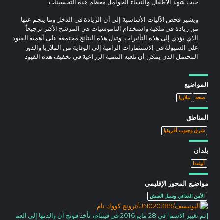
حيث شهد الأطفال والنساء الحوامل معظم هذه التحسينات.
ويشير فحص الآليات الأساسية إلى أن الزيادة في الدخل وما ينجم عنها
من زيادة في ملكية واستخدام الناموسيات هي المرشح الأكثر ترجيحاً
الذي يؤدي إلى هذه التأثيرات. وتدل هذه النتائج مجتمعة على أهمية القيود
على السيولة في الاستثمارات الرامية إلى الوقاية من الملاريا والدور
المحتمل الذي يمكن أن تلعبه التنمية الزراعية في تخفيف هذه القيود.
المواضيع
صحة
ملاريا
المناطق
شرق وجنوب أفريقيا
بلدان
أوغندا
مواضيع المحور الإقليمي
الأمن الغذائي وسبل العيش
[تم تغيير الاسم] في 28 مايو 2016 في فيتنام، تأخذ فونج آن والدتها إلى العم