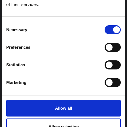
حاليًا بتفشي فيروس إيبولا بوندييبوغيو. لا تتناول المذكرة مباشرة
of their services.
الأخبار والتطورات الأخيرة في الاستجابة لفيروس إيبولا، بل تقدم
السياق العام الذي تعمل فيه جهات...
هال للعلوم المفتوحة
2026
Consent
Necessary
Selection
Preferences
Statistics
Marketing
توجيهات
توصيات: التخليق السريع لدروس العلوم
الاجتماعية والسلوكية حول الإيبولا من أجل
تفشي فيروس بونديبوغيو (2026) في إيتوري،
Allow all
جمهورية الكونغو الديمقراطية
تخليق سريع للدروس المستفادة من أبحاث العلوم الاجتماعية
Allow selection