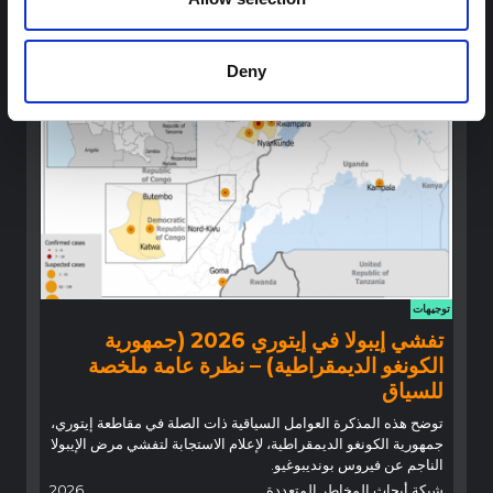
والسلوكية السابقة حول الإيبولا لتسليط الضوء على رؤى حرجة لجهود
الاستجابة المتكيفة محليًا والمدعومة بالسياق.
شبكة أبحاث المخاطر المتعددة
2026
Deny
توجيهات
تفشي إيبولا في إيتوري 2026 (جمهورية
الكونغو الديمقراطية) – نظرة عامة ملخصة
للسياق
توضح هذه المذكرة العوامل السياقية ذات الصلة في مقاطعة إيتوري،
جمهورية الكونغو الديمقراطية، لإعلام الاستجابة لتفشي مرض الإيبولا
الناجم عن فيروس بونديبوغيو.
شبكة أبحاث المخاطر المتعددة
2026