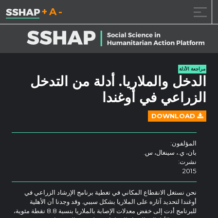
تقليل حجم الخط.
إعادة ضبط حجم ال
زيادة حجم ا
خطى الى المحتوى
مراجعة الأدلة
الدخل والملاريا. أدلة من التدخل
الزراعي في أوغندا
DOWNLOAD
المؤلفون:
بان، ي.، سينغال، س.
نشرت:
2015
نحن نستغل الانقطاع المكاني في تغطية برنامج الإرشاد الزراعي في
أوغندا لتحديد آثاره على الملاريا بشكل سببي. وقد وجدنا أن الأهلية
للبرنامج أدت إلى خفض معدلات الإصابة بالملاريا بنسبة 8.8 نقطة مئوية،