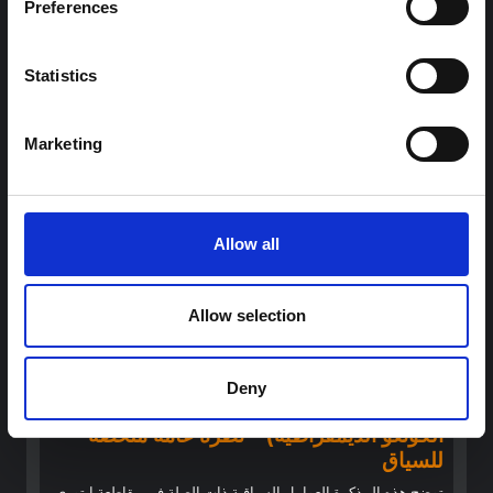
Preferences
جمهورية الكونغو الديمقراطية
تخليق سريع للدروس المستفادة من أبحاث العلوم الاجتماعية
والسلوكية السابقة حول الإيبولا لتسليط الضوء على رؤى حرجة لجهود
Statistics
الاستجابة المتكيفة محليًا والمدعومة بالسياق.
شبكة أبحاث المخاطر المتعددة
2026
Marketing
Allow all
Allow selection
توجيهات
Deny
تفشي إيبولا في إيتوري 2026 (جمهورية
الكونغو الديمقراطية) – نظرة عامة ملخصة
للسياق
توضح هذه المذكرة العوامل السياقية ذات الصلة في مقاطعة إيتوري،