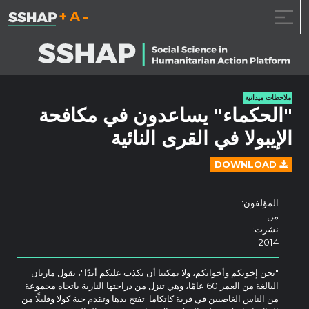
تقليل حجم الخط.
إعادة ضبط حجم ال
زيادة حجم ا
خطى الى المحتوى
ملاحظات ميدانية
"الحكماء" يساعدون في مكافحة
الإيبولا في القرى النائية
DOWNLOAD
المؤلفون:
من
نشرت:
2014
"نحن إخوتكم وأخواتكم، ولا يمكننا أن نكذب عليكم أبدًا"، تقول ماريان
البالغة من العمر 60 عامًا، وهي تنزل من دراجتها النارية باتجاه مجموعة
من الناس الغاضبين في قرية كاتكاما. تفتح يدها وتقدم حبة كولا وقليلًا من