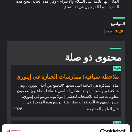
المال. إنها علامة على السلام والاحترام - وفي هذه الحالة، تنجح هذه
البادرة - يبدأ القرويون في الاستماع.
المواضيع
الإيبولا
صحة
محتوى ذو صلة
شرط
ملاحظة سياقية: ممارسات الجنازة في إيتوري
هذه المذكرة هي الثانية التي ينتجها "التجمع من أجل إيتوري"، وهي
شبكة غير رسمية يقودها بشكل أساسي علماء اجتماعيون يقدمون
معلومات سياقية للاستجابة لتفشي إيبولا بونديبوغيو في إيتوري،
شرق جمهورية الكونغو الديمقراطية. توسع هذه المذكرة في ...
هال للعلوم المفتوحة
2026
شرط
ملاحظة سياقية حول تفشي إيبولا بونديبوغيو