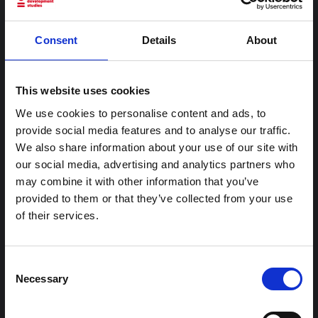
في إيتوري (2026)
تقدم هذه المذكرة خلفية سياقية حول مقاطعة إيتوري، التي تتأثر
Consent
Details
About
حاليًا بتفشي فيروس إيبولا بوندييبوغيو. لا تتناول المذكرة مباشرة
الأخبار والتطورات الأخيرة في الاستجابة لفيروس إيبولا، بل تقدم
السياق العام الذي تعمل فيه جهات...
This website uses cookies
هال للعلوم المفتوحة
2026
We use cookies to personalise content and ads, to
provide social media features and to analyse our traffic.
We also share information about your use of our site with
our social media, advertising and analytics partners who
may combine it with other information that you’ve
provided to them or that they’ve collected from your use
of their services.
توجيهات
Consent
Necessary
توصيات: التخليق السريع لدروس العلوم
Selection
الاجتماعية والسلوكية حول الإيبولا من أجل
تفشي فيروس بونديبوغيو (2026) في إيتوري،