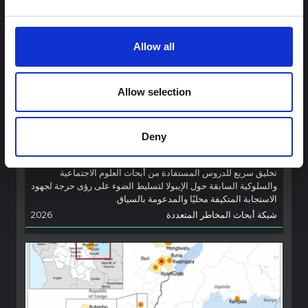
Allow all
توجيهات
Allow selection
توصيات: التخليق السريع لدروس العلوم
الاجتماعية والسلوكية حول الإيبولا من أجل
تفشي فيروس بونديبوغيو (2026) في إيتوري،
Deny
جمهورية الكونغو الديمقراطية
تخليق سريع للدروس المستفادة من أبحاث العلوم الاجتماعية
والسلوكية السابقة حول الإيبولا لتسليط الضوء على رؤى حرجة لجهود
الاستجابة المتكيفة محليًا والمدعومة بالسياق.
شبكة أبحاث المخاطر المتعددة
2026