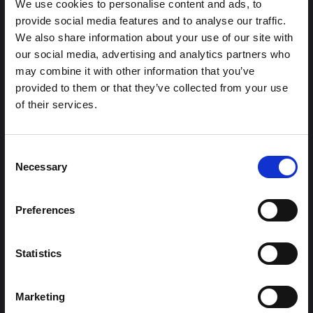
We use cookies to personalise content and ads, to
ملاحظة سياقية: ممارسات الجنازة في إيتوري
provide social media features and to analyse our traffic.
هذه المذكرة هي الثانية التي ينتجها "التجمع من أجل إيتوري"، وهي
We also share information about your use of our site with
شبكة غير رسمية يقودها بشكل أساسي علماء اجتماعيون يقدمون
our social media, advertising and analytics partners who
معلومات سياقية للاستجابة لتفشي إيبولا بونديبوغيو في إيتوري،
may combine it with other information that you’ve
شرق جمهورية الكونغو الديمقراطية. توسع هذه المذكرة في ...
provided to them or that they’ve collected from your use
هال للعلوم المفتوحة
2026
of their services.
شرط
ملاحظة سياقية حول تفشي إيبولا بونديبوغيو
Consent
في إيتوري (2026)
Necessary
Selection
تقدم هذه المذكرة خلفية سياقية حول مقاطعة إيتوري، التي تتأثر
حاليًا بتفشي فيروس إيبولا بوندييبوغيو. لا تتناول المذكرة مباشرة
الأخبار والتطورات الأخيرة في الاستجابة لفيروس إيبولا، بل تقدم
Preferences
السياق العام الذي تعمل فيه جهات...
هال للعلوم المفتوحة
2026
Statistics
Marketing