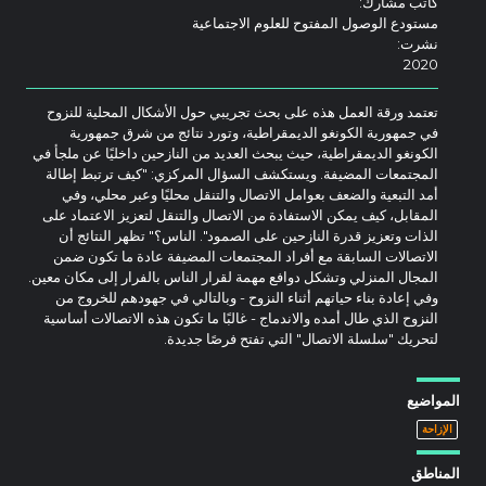
كاتب مشارك:
مستودع الوصول المفتوح للعلوم الاجتماعية
نشرت:
2020
تعتمد ورقة العمل هذه على بحث تجريبي حول الأشكال المحلية للنزوح
في جمهورية الكونغو الديمقراطية، وتورد نتائج من شرق جمهورية
الكونغو الديمقراطية، حيث يبحث العديد من النازحين داخليًا عن ملجأ في
المجتمعات المضيفة. ويستكشف السؤال المركزي: "كيف ترتبط إطالة
أمد التبعية والضعف بعوامل الاتصال والتنقل محليًا وعبر محلي، وفي
المقابل، كيف يمكن الاستفادة من الاتصال والتنقل لتعزيز الاعتماد على
الذات وتعزيز قدرة النازحين على الصمود". الناس؟" تظهر النتائج أن
الاتصالات السابقة مع أفراد المجتمعات المضيفة عادة ما تكون ضمن
المجال المنزلي وتشكل دوافع مهمة لقرار الناس بالفرار إلى مكان معين.
وفي إعادة بناء حياتهم أثناء النزوح - وبالتالي في جهودهم للخروج من
النزوح الذي طال أمده والاندماج - غالبًا ما تكون هذه الاتصالات أساسية
لتحريك "سلسلة الاتصال" التي تفتح فرصًا جديدة.
المواضيع
الإزاحة
المناطق