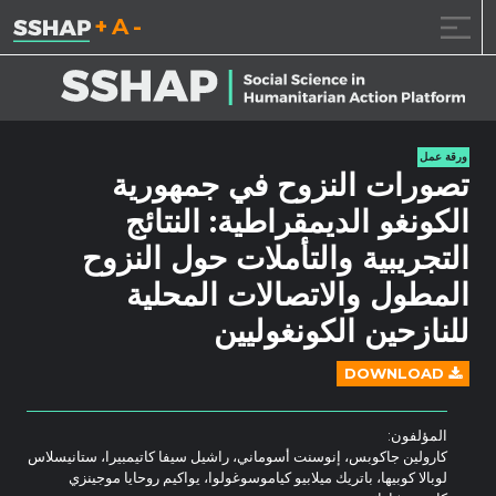
تقليل حجم الخط.
إعادة ضبط حجم ال
زيادة حجم ا
خطى الى المحتوى
ورقة عمل
تصورات النزوح في جمهورية
الكونغو الديمقراطية: النتائج
التجريبية والتأملات حول النزوح
المطول والاتصالات المحلية
للنازحين الكونغوليين
DOWNLOAD
المؤلفون:
كارولين جاكوبس، إنوسنت أسوماني، راشيل سيفا كاتيمبيرا، ستانيسلاس
لوبالا كوبيها، باتريك ميلابيو كياموسوغولوا، يواكيم روحايا موجينزي