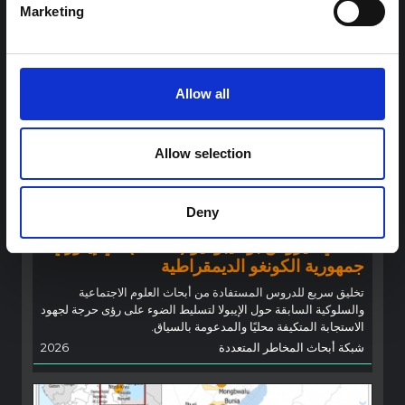
Marketing
Allow all
Allow selection
توجيهات
توصيات: التخليق السريع لدروس العلوم
Deny
الاجتماعية والسلوكية حول الإيبولا من أجل
تفشي فيروس بونديبوغيو (2026) في إيتوري،
جمهورية الكونغو الديمقراطية
تخليق سريع للدروس المستفادة من أبحاث العلوم الاجتماعية
والسلوكية السابقة حول الإيبولا لتسليط الضوء على رؤى حرجة لجهود
الاستجابة المتكيفة محليًا والمدعومة بالسياق.
شبكة أبحاث المخاطر المتعددة
2026