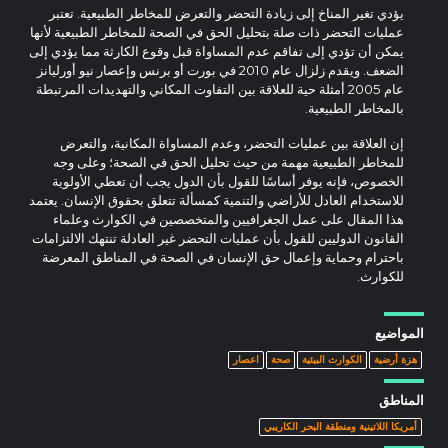
يؤدي تغير المناخ إلى زيادة التحضر والتعرض للمخاطر الطبيعية. تعتبر
عمليات التحضر ذات صلة بتحليل الحق في الصحة للمخاطر الطبيعية لأنها
يمكن أن تؤدي إلى تفاقم عدم المساواة قبل وقوع الكارثة مما يؤدي إلى
الضعف. ويقدم زلزال عام 2010 في بورت أو برنس وإعصار نيو أورليانز
عام 2005 أمثلة حية للعلاقة بين التفاوت المكاني والتهديدات المرتبطة
بالمخاطر الطبيعية.
إن العلاقة بين عمليات التحضر، وعدم المساواة المكانية، والتعرض
للمخاطر الطبيعية مهمة من حيث تحليل الحق في الصحة؛ وعلى وجه
الخصوص، فإنه يوفر أساسًا للقول بأن الدول يجب أن تعطي الأولوية
للاستخدام العادل للأراضي والتنمية كمسألة تتعلق بحقوق الإنسان. يعتمد
هذا المقال على عمل الجغرافيين والمتخصصين في الكوارث وعلماء
القانون الدوليين للقول بأن عمليات التحضر غير العادلة تنتهك الالتزامات
باحترام وحماية وإعمال حق الإنسان في الصحة في المناطق المعرضة
للكوارث.
المواضيع
هزة أرضية
الكوارث البيئية
صحة
اعصار
المناطق
أمريكا اللاتينية ومنطقة البحر الكاريبي