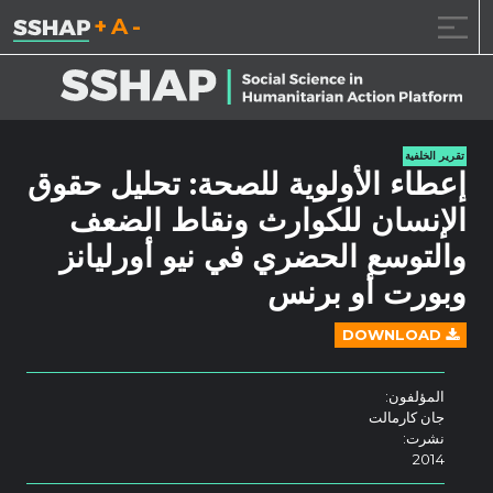
تقليل حجم الخط.
إعادة ضبط حجم ال
زيادة حجم ا
خطى الى المحتوى
تقرير الخلفية
إعطاء الأولوية للصحة: تحليل حقوق
الإنسان للكوارث ونقاط الضعف
والتوسع الحضري في نيو أورليانز
وبورت أو برنس
DOWNLOAD
المؤلفون:
جان كارمالت
نشرت:
2014