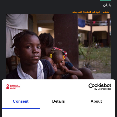
بلدان
هايتي
الولايات المتحدة الأمريكية
في 9 أكتوبر 2016، تعيش إسبيرانزا جان بابتيست البالغة من العمر 12 عامًا ف
ي مدرسة ليسي مع والدتها في بلدة ليه كاي على الساحل الجنوبي لهايتي، وي
جد عدة مئات من الأشخاص الذين فقدوا منازلهم مأوى في أحد أحياء ليسي
More
...
Consent
Details
About
(عالية) مدرسة). قامت اليونيسف بتركيب قربة مياه على أرض المدرسة. مر إ
عصار ماثيو فوق هايتي يوم الثلاثاء 4 أكتوبر 2016، مصحوبًا بأمطار غزيرة وريا
ح. في حين نجت العاصمة بورت أو برنس في الغالب من القوة الكاملة لإعصار
الدرجة الرابعة، إلا أن المنطقة الغربية من غراند آنس كانت في المسار المبا