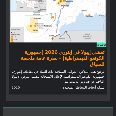
توجيهات
تفشي إيبولا في إيتوري 2026 (جمهورية
الكونغو الديمقراطية) – نظرة عامة ملخصة
للسياق
توضح هذه المذكرة العوامل السياقية ذات الصلة في مقاطعة إيتوري،
جمهورية الكونغو الديمقراطية، لإعلام الاستجابة لتفشي مرض الإيبولا
الناجم عن فيروس بونديبوغيو.
شبكة أبحاث المخاطر المتعددة
2026