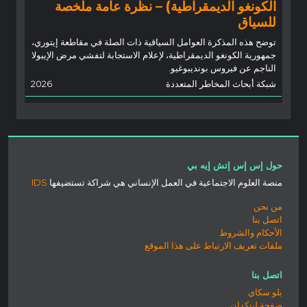
الكونغو الديمقراطية) – نظرة عامة ملخصة
للسياق
توضح هذه المذكرة العوامل السياقية ذات الصلة في مقاطعة إيتوري،
جمهورية الكونغو الديمقراطية، لإعلام الاستجابة لتفشي مرض الإيبولا
الناجم عن فيروس بونديبوغيو.
شبكة أبحاث المخاطر المتعددة
2026
حول إس إس إتش إيه بي
منصة العلوم الاجتماعية في العمل الإنساني هي شراكة تستضيفها
IDS
من نحن
اتصل بنا
الأحكام والشروط
ملفات تعريف الارتباط على هذا الموقع
اتصل بنا
بلو سكاي
صفحة لينكدان