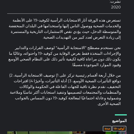
نشرت:
2020
تستعرض هذه الورقة آثار الاستجابات الرأسية لكوفيد-19 على الأنظمة
والخدمات الصحية ووصول الناس إليها واستخدامها في البلدان المنخفضة
والمتوسطة الدخل، حيث يؤدي نقص الاستثمارات التاريخية والمستمرة
إلى زيادة التعرض لعدد كبير من التهديدات الصحية.
نحن نستخدم مصطلح "الاستجابة الرأسية" لوصف القرارات والتدابير
والإجراءات المتخذة فقط بغرض الوقاية من كوفيد-19 واحتوائه، وغالبًا ما
يكون ذلك دون مراعاة كافية لكيفية تأثير ذلك على النظام الصحي الأوسع
وقيود الموارد الموجودة مسبقًا.
من خلال أربعة أقسام رئيسية تركز على 1) توصيف الاستجابة الرأسية، 2)
دوافع التأثيرات الصحية الأوسع، 3) أدلة التأثيرات، وأخيرًا 4) اقتراحات
التخفيف، نقدم نظرة ثاقبة للجهات الفاعلة في الحكومة والوكالات
والمنظمات والمجتمعات لتصميمها وتنفيذ استجابات أكثر تناسبًا وملاءمة
وشمولية وعادلة اجتماعيًا لمعالجة كوفيد-19 دون المساس بالجوانب
الصحية الأخرى.
المواضيع
كوفيد-19
صحة