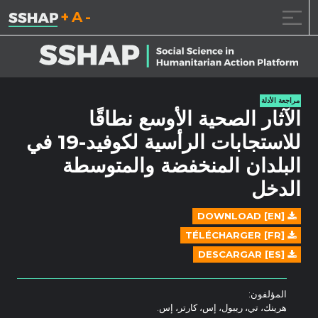
تقليل حجم الخط.
إعادة ضبط حجم ال
زيادة حجم ا
خطى الى المحتوى
مراجعة الأدلة
الآثار الصحية الأوسع نطاقًا
للاستجابات الرأسية لكوفيد-19 في
البلدان المنخفضة والمتوسطة
الدخل
DOWNLOAD [EN]
TÉLÉCHARGER [FR]
DESCARGAR [ES]
المؤلفون:
هرينك، تي، ريبول، إس، كارتر، إس.