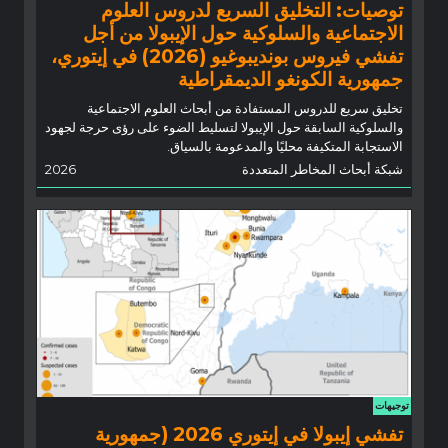
توصيات: التخليق السريع لدروس العلوم
الاجتماعية والسلوكية حول الإيبولا من أجل
تفشي فيروس بونديبوغيو (2026) في إيتوري،
جمهورية الكونغو الديمقراطية
تخليق سريع للدروس المستفادة من أبحاث العلوم الاجتماعية
والسلوكية السابقة حول الإيبولا لتسليط الضوء على رؤى حرجة لجهود
الاستجابة المتكيفة محليًا والمدعومة بالسياق.
شبكة أبحاث المخاطر المتعددة
2026
توجيهات
تفشي إيبولا في إيتوري 2026 (جمهورية