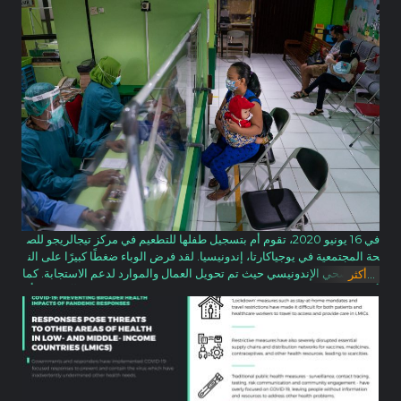
في 16 يونيو 2020، تقوم أم بتسجيل طفلها للتطعيم في مركز تيجالريجو للص
حة المجتمعية في يوجياكارتا، إندونيسيا. لقد فرض الوباء ضغطًا كبيرًا على الن
ظام الصحي الإندونيسي حيث تم تحويل العمال والموارد لدعم الاستجابة. كما
...
أكثر
أن الخوف من الإصابة بالفيروس والتباعد الجسدي يدفعان بعض الآباء إلى تأج
يل التحصين الروتيني والتدخلات الصحية الهامة الأخرى. واستجابةً لذلك، تدعم
اليونيسف السلطات في جاوة الوسطى، ثالث أكبر مقاطعة من حيث عدد الس
كان في جزيرة جاوة، لضمان استمرار حصول النساء والأطفال على خدمات ال
صحة والتغذية والتحصين الأساسية بالإضافة إلى المعلومات الأساسية حول كو
فيد-19.
أقرأ أقل