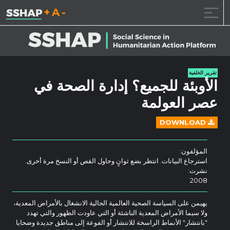
تقليل حجم الخط.
إعادة ضبط حجم ال
زيادة حجم ا
خطى الى المحتوى
تقرير الخلفية
الأوبئة للجميع؟ إدارة الصحة في
عصر العولمة
DOWNLOAD
المؤلفون:
استرجاع البيانات. انتظر بضع ثوانٍ وحاول القص أو النسخ مرة أخرى.
نشرت:
2008
يهيمن على السياسة الصحية العالمية الحالية الانشغال بالأمراض المعدية،
ولا سيما الأمراض المعدية الناشئة أو التي عاودت الظهور والتي تهدد
"بانتشار" الأنماط الراسخة للانتشار أو الفوعة إلى مناطق جديدة وضحايا