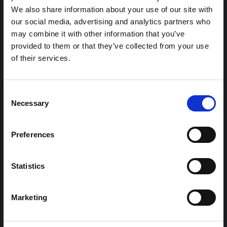
معلومات سياقية للاستجابة لتفشي إيبولا بونديبوغيو في إيتوري،
We also share information about your use of our site with
شرق جمهورية الكونغو الديمقراطية. توسع هذه المذكرة في ...
our social media, advertising and analytics partners who
هال للعلوم المفتوحة
2026
may combine it with other information that you’ve
provided to them or that they’ve collected from your use
شرط
of their services.
ملاحظة سياقية حول تفشي إيبولا بونديبوغيو
في إيتوري (2026)
Consent
تقدم هذه المذكرة خلفية سياقية حول مقاطعة إيتوري، التي تتأثر
Necessary
حاليًا بتفشي فيروس إيبولا بوندييبوغيو. لا تتناول المذكرة مباشرة
Selection
الأخبار والتطورات الأخيرة في الاستجابة لفيروس إيبولا، بل تقدم
السياق العام الذي تعمل فيه جهات...
Preferences
هال للعلوم المفتوحة
2026
Statistics
Marketing