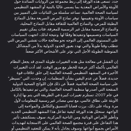
جدد. تسعى هذه الورقة إلى ربط مجموعة من الروايات السائدة حول
الأوبئة والأمراض المعدية بما يسمى غالبًا بالبنية أو المشهد التنظيمي
لسياسة الصحة العالمية. تساعد سلسلة من الثنائيات على التمييز بين
سياسات الأوبئة وتقييمها. توفر نماذج المرض السريعة مقابل النماذج
البطيئة للمرض، والنماذج العالمية للثقافة مقابل النماذج المحلية،
والنماذج الرسمية مقابل غير الرسمية للمعرفة، فئات يمكن تقييم
السياسات وتصميمها وتنفيذها وفقًا لها. ونتيجة لذلك، اتجهت السياسات
على المستوى العالمي إلى التوجه نحو معالجة حالات تفشي المرض التي
تتطلب وقتاً طويلاً والتي تهدد بعبور الحدود الدولية بدلاً من المشاكل
المتوطنة الطويلة الأجل التي تؤثر على الأشخاص الأكثر ضعفاً.
إن الفشل في معالجة مثل هذه التغييرات طويلة المدى قد يجعل النظام
العالمي بأكمله أكثر عرضة للخطر مع مرور الوقت. لقد أدت التغييرات
الأخيرة في المشهد التنظيمي للصحة العالمية إلى خلق علاقات قوة
جديدة، فضلاً عن عدم اليقين بشأن المنظمات، إن وجدت، التي "تسيطر"
على سياسة الصحة العالمية. فضلاً عن ذلك فإن اللوائح الصحية الدولية
المنقحة التي أصدرتها منظمة الصحة العالمية، والتي تم تنفيذها بالكامل
في عام 2007، تستلزم تغييرات كبيرة في الطريقة التي يتم بها إدارة
الأوبئة على نطاق عالمي، مع تبني مصادر غير رسمية للمعلومات لأول
مرة. وبناء على ذلك، برزت قضايا التنسيق والتكامل والمواءمة إلى
الواجهة. ستحلل هذه الورقة كيفية تفاعل هذا المشهد التنظيمي الجديد
وتأطير الأمراض الوبائية. ومن الناحية المركزية، سوف يستكشف تأثير
هذا التفاعل على قدرة مجتمع الصحة العالمي على الاستجابة لتهديدات
الأمراض بجميع أنواعها. وسوف يجادل بأنه لا يمكن للتعقيد التنظيمي أو