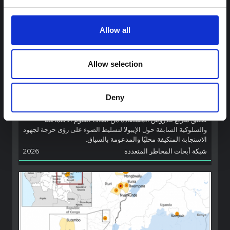
Allow all
توجيهات
Allow selection
توصيات: التخليق السريع لدروس العلوم
الاجتماعية والسلوكية حول الإيبولا من أجل
تفشي فيروس بونديبوغيو (2026) في إيتوري،
Deny
جمهورية الكونغو الديمقراطية
تخليق سريع للدروس المستفادة من أبحاث العلوم الاجتماعية
والسلوكية السابقة حول الإيبولا لتسليط الضوء على رؤى حرجة لجهود
الاستجابة المتكيفة محليًا والمدعومة بالسياق.
شبكة أبحاث المخاطر المتعددة
2026