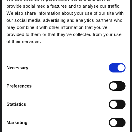
provide social media features and to analyse our traffic.
هذه المذكرة هي الثانية التي ينتجها "التجمع من أجل إيتوري"، وهي
We also share information about your use of our site with
شبكة غير رسمية يقودها بشكل أساسي علماء اجتماعيون يقدمون
معلومات سياقية للاستجابة لتفشي إيبولا بونديبوغيو في إيتوري،
our social media, advertising and analytics partners who
شرق جمهورية الكونغو الديمقراطية. توسع هذه المذكرة في ...
may combine it with other information that you’ve
هال للعلوم المفتوحة
2026
provided to them or that they’ve collected from your use
of their services.
شرط
ملاحظة سياقية حول تفشي إيبولا بونديبوغيو
في إيتوري (2026)
Consent
Necessary
Selection
تقدم هذه المذكرة خلفية سياقية حول مقاطعة إيتوري، التي تتأثر
حاليًا بتفشي فيروس إيبولا بوندييبوغيو. لا تتناول المذكرة مباشرة
الأخبار والتطورات الأخيرة في الاستجابة لفيروس إيبولا، بل تقدم
Preferences
السياق العام الذي تعمل فيه جهات...
هال للعلوم المفتوحة
2026
Statistics
Marketing