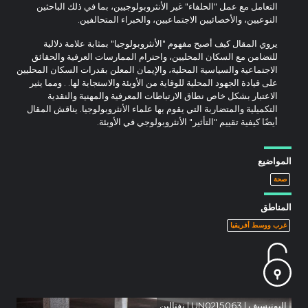
التعامل مع عمل "الحلفاء" غير الأنثروبولوجيين، بما في ذلك الباحثين
النوعيين، والأخصائيين الاجتماعيين، والخبراء المتحالفين.
يروي المقال كيف أصبح مفهوم "الأنثروبولوجيا" بمثابة علامة دلالية
للتضامن مع السكان المحليين، واحترام الممارسات العرفية والحقائق
الاجتماعية والسياسية المحلية، والإيمان المعلن بقدرات السكان المحليين
على قيادة الجهود المحلية للوقاية من الأوبئة والاستجابة لها. . ومما يثير
الاعتبار بشكل خاص نطاق الارتباطات المعرفية والمهنية والنقدية
التكميلية والمتضاربة التي يقوم بها علماء الأنثروبولوجيا. يناقش المقال
أيضًا كيفية تقييم "التأثير" الأنثروبولوجي في الأوبئة.
المواضيع
صحة
المناطق
غرب ووسط أفريقيا
اليونيسيف | UN0215063 | نفتالين