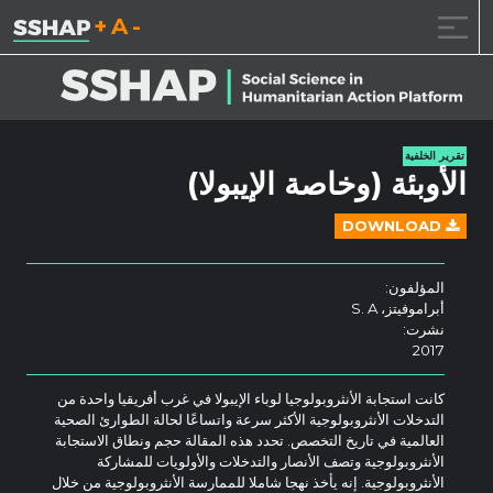
تقليل حجم الخط.
إعادة ضبط حجم ال
زيادة حجم ا
خطى الى المحتوى
تقرير الخلفية
الأوبئة (وخاصة الإيبولا)
DOWNLOAD
المؤلفون:
أبراموفيتز، S. A
نشرت:
2017
كانت استجابة الأنثروبولوجيا لوباء الإيبولا في غرب أفريقيا واحدة من
التدخلات الأنثروبولوجية الأكثر سرعة واتساعًا لحالة الطوارئ الصحية
العالمية في تاريخ التخصص. تحدد هذه المقالة حجم ونطاق الاستجابة
الأنثروبولوجية وتصف الأنصار والتدخلات والأولويات للمشاركة
الأنثروبولوجية. إنه يأخذ نهجا شاملا للممارسة الأنثروبولوجية من خلال