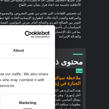
الأخلاقية حاسمة عند اتخاذ قرار بشأن نشر اللقاح.
إن تخصيص اللقاحات التي تعاني من نقص المعروض، والمجموعات
والمراقبة والبحث أثناء حالات الطوارئ الإنسانية الحادة، كلها تنط
التوتر بين الصالح الفردي والصالح العام. يعرض المؤلفون القضاي
السياسات أن يأخذوها في الاعتبار عند النظر في نشر التطعيم الش
بما في ذلك الإحسان (واجب الرعاية وقاعدة الإنقاذ)، وعدم الإيذاء،
والعدالة الإجرائية.
About
محتوى ذو صلة
شرط
شرط
se our traffic. We also share
ملاحظة سياقية: ممارسات
ملاحظ
ers who may combine it with
الجنازة في إيتوري
إيبولا
 services.
(2026)
هذه المذكرة هي الثانية التي ينتجها "التجمع من
أجل إيتوري"، وهي شبكة غير رسمية يقودها
تقدم هذه
بشكل أساسي علماء اجتماعيون يقدمون
إيتوري، ا
Marketing
معلومات سياقية للاستجابة لتفشي إيبولا
بوندييبوغ
بونديبوغيو في إيتوري، شرق جمهورية الكونغو