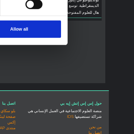
والتطورا
الديمقراطية. توسع هذه المذكرة في ...
إيبولا، ب
هال للعلوم المفتوحة
2026
جهات...
هال للعل
Allow all
حول إس إس إتش إيه بي
اتصل بنا
منصة العلوم الاجتماعية في العمل الإنساني هي
بلو سكاي
شراكة تستضيفها
IDS
صفحة لينك
إكس
من نحن
منتدى SSHAP
اتصل بنا