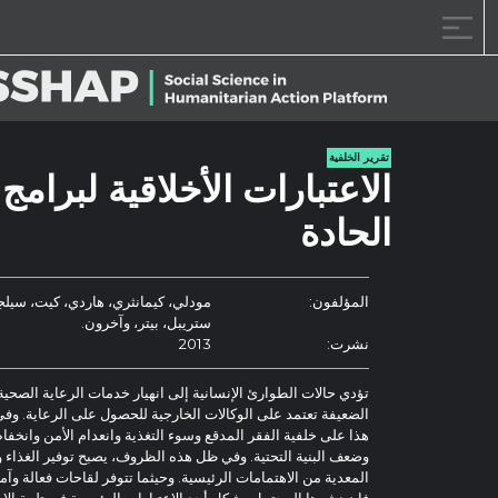
خطى الى المحتوى
تقرير الخلفية
الاعتبارات الأخلاقية لبرام
الحادة
المؤلفون:
مودلي، كيمانثري، هاردي، كيت، سيلجيل
ستريبل، بيتر، وآخرون.
نشرت:
2013
تؤدي حالات الطوارئ الإنسانية إلى انهيار خدمات الرعاية الصحية 
الضعيفة تعتمد على الوكالات الخارجية للحصول على الرعاية. وفي
هذا على خلفية الفقر المدقع وسوء التغذية وانعدام الأمن وانخفا
وضعف البنية التحتية. وفي ظل هذه الظروف، يصبح توفير الغذاء 
المعدية من الاهتمامات الرئيسية. وحيثما تتوفر لقاحات فعالة و
فإن نشرها المحتمل يشكل أحد الاعتبارات الرئيسية في تلبية الاحت