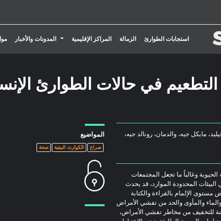
تبديل القائمة المنسدلة
استجابات الطوارئ
الزمالة
المراكز الإقليمية
المدونات والأخبار
موا
ج التطعيم في حالات الطوارئ الإنسا
يد، مايكل جيه، والدمان، رونالد جيه،
المواضيع
صراع
الكوارث البيئية
صحة
الحيوية وغالباً ما تجعل المجتمعات
 البيئات المحدودة الموارد، قد يحدث
ض مستوى الإلمام بالقراءة والكتابة
والماء والمأوى والحد من تفشي الأمراض
آمنة للتخفيف من مخاطر تفشي الأمراض،
ياجات الصحية الطارئة. تعتبر الاعتبارات