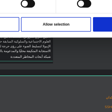
توصيات: التخليق السريع
ت الأخيرة في الاستجابة لفيروس
لدروس العلوم الاجتماعية
ل تقدم السياق العام الذي تعمل فيه
والسلوكية حول الإيبولا من
وم المفتوحة
2026
تفشي فيروس بونديبوغيو
(2026) في إيتوري، جمهو
Allow selection
الكونغو الديمقراطية
تخليق سريع للدروس المستفادة من أب
العلوم الاجتماعية والسلوكية السابقة ح
الإيبولا لتسليط الضوء على رؤى حرجة ل
الاستجابة المتكيفة محليًا والمدعومة با
شبكة أبحاث المخاطر المتعددة
دان