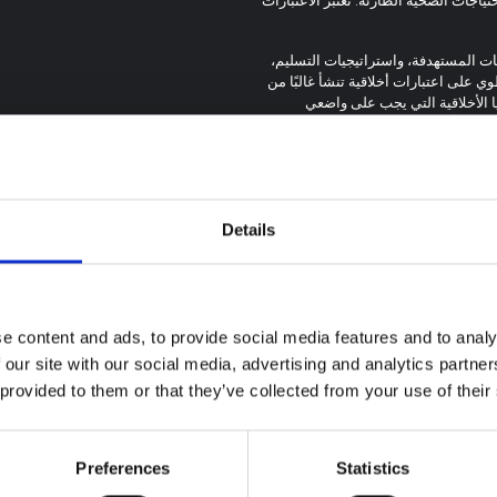
 المستهدفة، واستراتيجيات التسليم،
وي على اعتبارات أخلاقية تنشأ غالبًا من
ا الأخلاقية التي يجب على واضعي
امل أثناء حالات الطوارئ الإنسانية،
 والاستقلالية والموافقة، والتوزيع.
Details
e content and ads, to provide social media features and to analy
ة سياقية حول تفشي
 our site with our social media, advertising and analytics partn
 بونديبوغيو في إيتوري
 provided to them or that they’ve collected from your use of their
 المذكرة خلفية سياقية حول مقاطعة
لتي تتأثر حاليًا بتفشي فيروس إيبولا
Preferences
Statistics
توجيهات
يو. لا تتناول المذكرة مباشرة الأخبار