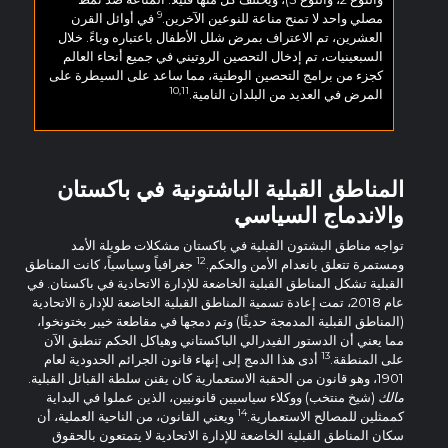
9
مصلي واحد لا تمنح مناعة للنوعين الآخرين.
في أوائل القرن
العشرين، تم الاعتراف بمرض شلل الأطفال باعتباره وباءً. خلال
السبعينيات، تم إدخال التحصين الروتيني في جميع أنحاء العالم
كجزء من برامج التحصين الوطنية، مما ساعد على السيطرة على
10,11
المرض في العديد من البلدان النامية.
المناطق القبلية الباشتونية في باكستان
والاندماج السياسي
تواجه مناطق البشتون القبلية في باكستان مشكلات طويلة الأمد
12
ومستمرة تتعلق بانعدام الأمن والحكم.
جغرافياً وسياسياً، كانت المناطق
القبلية تشكل المناطق القبلية الخاضعة للإدارة الاتحادية في باكستان. في
عام 2018، تمت إعادة تسمية المناطق القبلية الخاضعة للإدارة الاتحادية
(المناطق القبلية المدمجة حديثًا) وتم دمجها في مقاطعة خيبر بختونخوا،
مما يعني أن الدستور الفيدرالي الباكستاني وهياكل الحكم تنطبق الآن
13
على المنطقة.
أدى هذا الدمج إلى إنهاء قانون الجرائم الحدودية لعام
1901، وهو قانون من الحقبة الاستعمارية كان يقنن سلطة القبائل القبلية.
مالك
(شيخ منتخب) ووكلاء سياسيين قانونيين، الذين عملوا في البداية
14
كممثلين للمصالح الاستعمارية.
ويعني القانون، من الناحية العملية، أن
سكان المناطق القبلية الخاضعة للإدارة الاتحادية لا يتمتعون بالحقوق