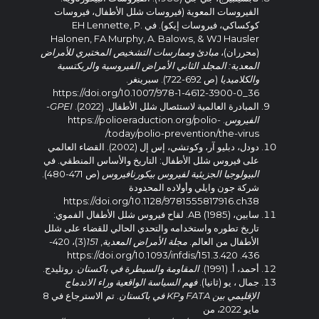
الفيروسات المعوية (فيروسات شلل الأطفال، فيروسات
كوكساكي، فيروسات إيكو). في EH Lennette, P.
Halonen, FA Murphy, A. Balows, & WJ Hausler
(محرران)،
مبادئ وممارسات التشخيص المختبري للأمراض
المعدية: المجلد الثاني الأمراض الفيروسية والريكتسية
والكلاميديا
(ص 692-722). سبرينغر.
https://doi.org/10.1007/978-1-4612-3900-0_36
المبادرة العالمية لاستئصال شلل الأطفال. (2022).
GPEI-
الفيروس
. https://polioeraduction.org/polio-
today/polio-prevention/the-virus/
دودل، دبليو آر، وكوتشي، إس إل (2002). القضاء العالمي
على فيروس شلل الأطفال: التاريخ والأساس المنطقي. في
البيولوجيا الجزيئية لفيروس بيكورنافيروس
(ص 471-480).
شركة جون وايلي وأولاده المحدودة
https://doi.org/10.1128/9781555817916.ch38
سابين، AB (1985). لقاح فيروس شلل الأطفال الفموي:
تاريخ تطوره واستخدامه والتحدي الحالي للقضاء على شلل
الأطفال من العالم.
مجلة الأمراض المعدية
,
151
(3)، 420-
436. https://doi.org/10.1093/infdis/151.3.420
أحمد، أ. (1991).
المقاومة والسيطرة في باكستان
. روتليدج.
جمال ، يو (ثانيا).
فهم السياسة الواقعية وراء الاندماج
الإقليمي بين FATA وKP في باكستان
. تم الاسترجاع في 8
مايو 2022، من