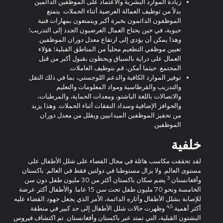
زيادة الموارد البشرية والاعتماد على الموظفين الدائمين
بدلاً من توظيف العمالة العرضية أثناء الحملات. يتمتع
الموظفون الدائمون بخبرة أكبر ويتمتعون بمهارات فنية
حيوية، في حين يحتاج العمال العرضيون الجدد إلى التدريب؛
وهذا يمكن أن يؤدي إلى ارتفاع معدل دوران الموظفين.
تعيين موظفي التطعيم محلياً من المناطق القبلية؛ هؤلاء
العمال على دراية بالسياق ويحظون بقبول أكبر من قبل
المجتمع. حيثما أمكن، قم بتوظيف العاملات.
توفير الموارد الكافية والدعم اللوجستي، بما في ذلك النقل
والتدريب والقرطاسية ومواد المعلومات والتعليم
والاتصالات باللغة الباشتو، ومعدات الحماية، والمرطبات،
والحوافز الإضافية وسداد النفقات أثناء الحملات. وهذا يزيد
من تحفيز الموظفين الميدانيين ويقلل من معدل دوران
الموظفين.
خلفية
لقد تحققت مكاسب هائلة في مجال القضاء على شلل الأطفال على
مستوى العالم. ولا يزال مستوطنا في دولتين فقط في العالم: باكستان
3
وأفغانستان.
يضم سكان باكستان أكثر من 30 مليون طفل دون سن
الخامسة ونحو 70 مليون طفل تحت سن 15 عاما. والأطفال أكثر عرضة
للإصابة بشلل الأطفال وآثاره الدائمة، الأمر الذي يجعل جهود القضاء عليه
4,5
أكثر أهمية.
وظهرت حالات شلل الأطفال إلى حد كبير في منطقة
البشتون القبلية، التي تمتد عبر باكستان وأفغانستان. تم اكتشاف فيروس