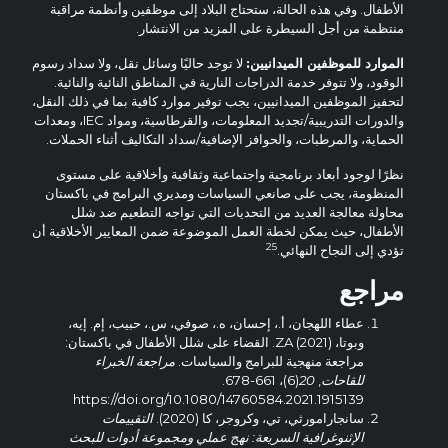
الأطفال. وفي هذه الحالة، ستحتاج البلاد إلى موظفين وأنظمة مراقبة
منتظمة من أجل السيطرة على المزيد من الانتشار.
الموارد للموظفين الميدانيين:
لا توجد حاليًا وسائل نقل، ولا سداد رسوم
الوقود، ولا تتوفر خدمة الدراجات النارية في المناطق النائية والنائية.
لتحفيز الموظفين الميدانيين، يجب توفير موارد كافية بما في ذلك النقل،
والدورات التدريبية/تجديد المعلومات، والقرطاسية، ومواد IEC، ومعدات
الحماية، والمرطبات، والحوافز الإضافية/سداد التكاليف أثناء الحملات.
نظرًا لوجود أبعاد برنامجية واجتماعية وثقافية وأخلاقية على مستوى
المنظومة، يجب على صانعي السياسات ومديري البرامج في باكستان
محاولة معالجة العديد من التحديات التي تواجه التطعيم ضد شلل
الأطفال، حيث يمكن لخطة العمل الموضوعة ضمن المعايير الأخلاقية أن
25
تؤدي إلى النجاح النهائي.
مراجع
عطاء اللهجان، أ.، إحسان، ه.، صوفي، س.، حبيب، إم. إيه،
وبوتا، ZA (2021). القضاء على شلل الأطفال في باكستان:
مراجعة منهجية للبرامج والسياسات.
مراجعة الخبراء
للقاحات
,
20
(6)، 661-678.
https://doi.org/10.1080/14760584.2021.1915139
سانجارامورثي، تي، وكروجر، كا (2020).
التقييمات
الإثنوغرافية السريعة: نهج عملي ومجموعة أدوات للبحث