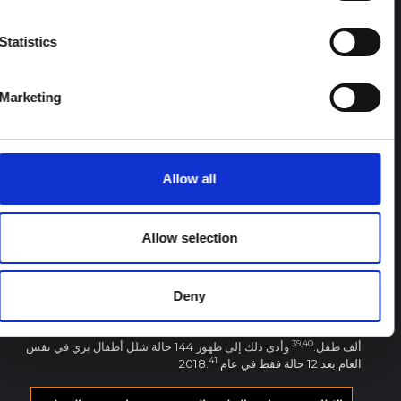
تلبية مطالبهم.
المفاهيم الخاطئة المتعلقة بسلامة
Statistics
اللقاحات
كما أن المفاهيم الخاطئة حول سلامة اللقاحات تمنع قبول التحصين. أحد
Marketing
32-
المخاوف المحددة ينشأ من حادث وقع خلال حملات التحصين الوطنية.
34
في أبريل 2019، تم تمديد الفئة العمرية للتطعيم وتلقى الأطفال دون
35
سن 10 سنوات أيضًا لقاح شلل الأطفال الفموي.
أثناء التطعيم ضد شلل
الأطفال في منطقة باداهر في منطقة بيشاور الحدودية، عانى مئات
الأطفال من آلام في البطن والقيء والإغماء وتم نقلهم لتلقي الرعاية
Allow all
36,37
الطبية إلى مستشفى قريب.
كان لدى الناس بالفعل أسئلة وهواجس
حول قطرات شلل الأطفال، وهي المخاوف التي زادت من حدة هذه
الحادثة. وقال المجتمع إن المنظمات غير الحكومية تستهدف الآن الأطفال
Allow selection
الصغار. رداً على ذلك، قام المتظاهرون بإحراق منشأة صحية أساسية
محلية، مما دفع وكالات إنفاذ القانون إلى اتخاذ إجراءات قوية ضد
38
المتورطين.
انتشرت الحادثة بسرعة عبر وسائل التواصل الاجتماعي،
وفي غضون ساعات أدرك الناس في جميع أنحاء البلاد أن اللقاح غير آمن.
Deny
زادت حالات رفض اللقاحات بشكل كبير خلال حملة التطعيم الشهرية
التالية ضد شلل الأطفال في مقاطعة خيبر بخوا، حيث لم يتم تطعيم 45
39
,
40
ألف طفل.
وأدى ذلك إلى ظهور 144 حالة شلل أطفال بري في نفس
41
العام بعد 12 حالة فقط في عام 2018.