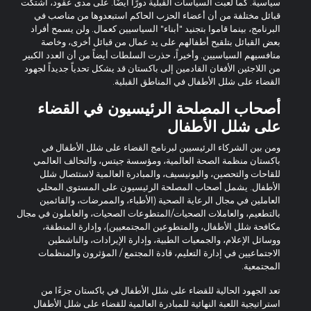
سياسية. كما لعبت السياسات القبلية دورًا أيضًا. على مدى عقود، اشتكت
قبائل مختلفة من أن أعضاء الحزب الحاكم استبعدوها من مناصب في
البرنامج، بينما قاموا بتجنيد "أبناء" السياسيين كعمال. ولن يسمح أفراد
بعض القبائل بتلقيح أطفالهم على يد عمال من قبائل أخرى، وخاصة
منافسيهم السياسيين. وأخيراً، حذرت السلطات أيضاً من أن العدد الكبير
من اللاجئين الأفغان القادمين إلى باكستان قد يشكل تحدياً جديداً لجهود
القضاء على شلل الأطفال في المناطق القبلية.
أصحاب المصلحة الرئيسيون في القضاء
على شلل الأطفال
ومن بين الشركاء الرئيسيين لبرنامج القضاء على شلل الأطفال في
باكستان منظمة الصحة العالمية، ومؤسسة جيتس، والتحالف العالمي
للقاحات والتحصين، واليونيسيف، والمبادرة العالمية لاستئصال شلل
الأطفال. يشمل أصحاب المصلحة الرئيسيون على المستوى المحلي
العاملين في مجال الرعاية الصحية (الأطباء، والممرضات، والقائمين
بالتطعيم، والعاملات الصحيات/المتطوعات الصحيات، والعاملون في مجال
مكافحة شلل الأطفال، والمتطوعين المجتمعيين)، وإدارة المنطقة،
ووسائل الإعلام، والجمعيات الطبية، وإدارة الإيرادات، والناشطين
الاجتماعيين في إدارة التعليم، قادة المجتمع / المؤثرون والمنظمات
المجتمعية.
تعد الجهود الحالية للقضاء على شلل الأطفال في باكستان جزءًا من
استراتيجية اللعبة النهائية للمبادرة العالمية للقضاء على شلل الأطفال