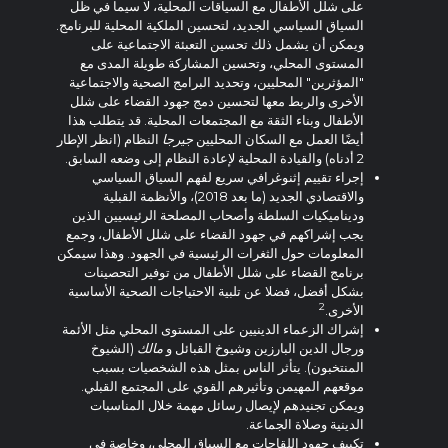
على شلل الأطفال مع السياقات المحلية، لا سيما في ظل
السياق السياسي الجديد، لتحسين الملكية المحلية للبرنامج.
ويمكن أن يشمل ذلك تحسين التعبئة الاجتماعية على
المستوى المحلي، وتحسين المشاركة طويلة المدى مع
"المؤثرين" المحليين، وتحديد البرامج الصحية والاجتماعية
الأخرى والربط معها لتحسين دمج جهود القضاء على شلل
الأطفال وبناء الثقة مع المجتمعات المحلية. قد يتطلب هذا
أيضًا العمل مع السكان المحليين
جيرجا
النظام (انظر الإطار
2 أدناه) والقيادة المحلية لإعادة النظام إلى وضعه السابق.
إجراء تقييم إثنوغرافي سريع لفهم السياق السياسي
والاقتصادي الجديد (ما بعد 2018)، والأنظمة القبلية
وديناميكيات السلطة وأصحاب المصلحة الرئيسيين الذين
يجب إشراكهم في جهود القضاء على شلل الأطفال، وجمع
المعلومات حول الثغرات الرئيسية في الجهود. وهذا سيمكن
برنامج القضاء على شلل الأطفال من توفير التحصينات
بشكل أفضل، فضلا عن تلبية الاحتياجات الصحية الأساسية
2
الأخرى.
إشراك الزعماء الدينيين على المستوى المحلي مثل الأئمة
ورجال الدين البارزين وشيوخ القبائل و
مالك
(الشيوخ
المنتخبون). يتأثر الناس بمثل هذه الشخصيات بسبب
موقعهم المهيمن وتأثيرهم القوي على المجتمع القبلي.
ويمكن تجنيدهم لإيصال رسائل مهمة خلال المناسبات
الدينية وصلاة الجماعة.
تكييف جهود اللقاحات مع السياق المحلي، وخاصة في