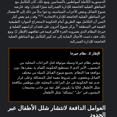
الدستورية الكاملة كمواطنين باكستانيين. ومع ذلك، كان التكامل مع
المناطق القبلية الخاضعة للإدارة الفيدرالية مثيرًا للجدل؛ وقد عارضه
شيوخ القبائل وبعض الأحزاب السياسية، ودعوا بدلاً من ذلك إلى الانفصال
14,15
عن المناطق القبلية الخاضعة للإدارة الاتحادية.
وقد زعم بعض كبار
السن أن التكامل مهد الطريق أمام الحكومة لاستخراج الموارد الطبيعية
15
القيمة في المنطقة.
يركز شيوخ آخرون على فقدان كرامتهم القبلية و
جيرجا
النظام الذي يعتبرونه الجزء الأكثر قيمة في ثقافتهم (الإطار 2). ومع
ذلك، فقد دعمت الأجيال الشابة إلى حد كبير التكامل مع المناطق القبلية
الخاضعة للإدارة الفيدرالية.
الإطار 2. نظام جيرجا
ويعتبر نظام جيرغا وسيلة موثوقة لحل النزاعات المحلية بين
البشتون، الأمر الذي لا تستطيع الحكومة القيام به بمفردها، دون
موافقة هذا النظام. يجتمع شيوخ القبائل النبيلة من مختلف
القبائل ويتفقون على شروط معينة لحل المشكلة. وعلى غرار
عدم ثقة الحكومة في حل النزاعات المحلية، فإن موظفي مكافحة
شلل الأطفال غالبًا ما يكونون أقل ثقة من جانب مجتمعات
البشتون في "حل" "مشكلة" شلل الأطفال.
العوامل الدافعة لانتشار شلل الأطفال عبر
الحدود