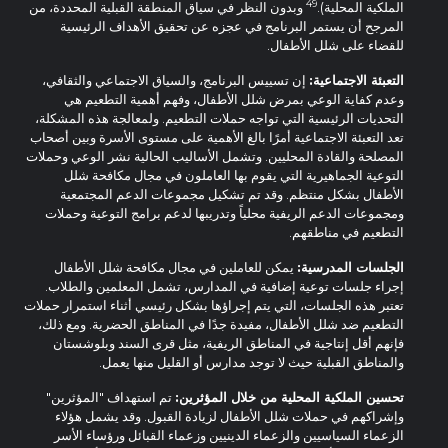
49
الملكية المحلية).
وبدون النظر في سياق المنطقة القبلية المحددة، من
المرجح أن يستمر البرنامج في عجزه عن تحقيق الأهداف الرئيسية
للقضاء على شلل الأطفال.
التعبئة الاجتماعية:
إن تسييس البرنامج، والسياق الاجتماعي والثقافي،
وعدم كفاية الوعي بمرض شلل الأطفال، وفهم أهمية التطعيم هي
التحديات الرئيسية التي تواجه حملات التطعيم. ولمعالجة هذه المشكلة،
تعد التعبئة الاجتماعية أمرًا بالغ الأهمية على مستوى الأسرة وبين أصحاب
المصلحة والقادة المحليين. وتشمل الأساليب الحالية نشر الوعي وحملات
التوعية الجماهيرية التي يقوم بها العاملون في مجال مكافحة شلل
الأطفال بشكل منتظم. وقد تم تشكيل مجموعات الدعم المجتمعية
ومجموعات الدعم الريفية محلياً وتدريبها لدعم برامج التوعية وحملات
التطعيم في مناطقهم.
الجلسات المدرسية:
يمكن للعاملين في مجال مكافحة شلل الأطفال
إجراء جلسات توعية إضافية في المدارس، تشمل المعلمين والطلاب.
تعتبر هذه الجلسات، التي يتم إجراؤها بشكل رئيسي أثناء استمرار حملات
التطعيم ضد شلل الأطفال، مفيدة جدًا في المناطق الحضرية. ومع ذلك،
فإنهم أقل إنتاجية في المناطق الريفية، مثل قرى السند وبلوشستان
والمناطق القبلية حيث لا توجد مدارس أو القليل منها يعمل.
تحسين الملكية المحلية من خلال المؤثرين:
تم استهداف "المؤثرين"
وإشراكهم في حملات شلل الأطفال لزيادة القبول. وقد يشمل هؤلاء
الزعماء السياسيين والزعماء الدينيين وزعماء القبائل ورؤساء الأسر