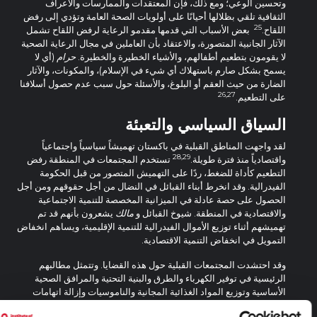
وتحسين الوعي؛ ومع ذلك، فإن المعتقدات والممارسات والأعراف
الثقافية تلقي بظلالها أحيانًا على أولويات الصحة العامة وتؤدي إلى رفض
25
اللقاح.
بعض الأسباب التي قدمها مقدمو الرعاية لرفض اللقاح تشمل
الآثار الجانبية المتصورة، والاعتقاد بأن العاملين في مجال الرعاية الصحية
لا يقومون بتطعيم أطفالهم، والأشياء الخطيرة والخطيرة.
حرام
(أي لا
يسمح بشكل صارم باستهلاك أي شيء في الإسلام)، والمكونات، والآثار
الضارة من حيث العقم أو البلوغ، والأسئلة حول سبب عدم حصول أسلافنا
26,27
على التطعيم.
السياق السياسي والتعبئة
لقد واجهت المناطق القبلية في باكستان تهميشاً سياسياً واجتماعياً
28,29
واقتصادياً منذ فترة طويلة.
تستخدم المجتمعات في المنطقة رفض
التطعيم كأداة للضغط، ردًا على التهميش المتصور من قبل الحكومة
الفيدرالية. وقد انخرط أبناء القبائل في النضال من أجل حقوقهم ومن أجل
الحصول على حصة عادلة في الميزانية المخصصة للتنمية الاجتماعية
والاقتصادية في المنطقة. شيوخ القبائل و
مالك
يشعرون بأنهم قد تم
تهميشهم أثناء توزيع الأموال الفيدرالية للتنمية الإقليمية، ويساهم انخفاض
التمويل في انخفاض التنمية الاقتصادية.
وقد احتشدت المجتمعات القبلية حول هذه القضايا. وتتمثل مطالبهم
الرئيسية في توفير الكهرباء والطرق والبنية التحتية والمرافق الصحية
الأساسية وتوزيع المواد الغذائية المجانية والناموسيات وإزالة اتهامات
الشرطة ضد رجال القبائل. لقد نظموا احتجاجات لتسليط الضوء على