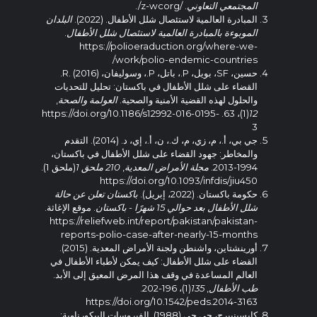
المجتمعي التعاوني
. /z-wcorg/.
المبادرة العالمية لاستئصال شلل الأطفال. (2022).
البلدان
الموبوءة بالمبادرة العالمية لاستئصال شلل الأطفال
.
https://polioeraduction.org/where-we-
work/polio-endemic-countries/
حسين، SF، بويل، P.، باتل، P.، وسوليفان، R. (2016).
القضاء على شلل الأطفال في باكستان: تحليل للتحديات
والحلول لهذه القضية الأمنية والصحية.
العولمة والصحة
,
(1)، 63. https://doi.org/10.1186/s12992-016-0195-
12
3
جي بي، أ.، م، زي، م، ك.، ن، أ.، إي، د. (2014). التقدم
والمخاطر: جهود القضاء على شلل الأطفال في باكستان،
1994-2013.
مجلة الأمراض المعدية
,
210 ملحق 1
(ملحق 1).
https://doi.org/10.1093/infdis/jiu450
حكومة باكستان. (2022، إبريل).
باكستان تعلن عن حالة
شلل الأطفال بعد حوالي 15 شهرًا - باكستان
. موقع الإغاثة.
https://reliefweb.int/report/pakistan/pakistan-
reports-polio-case-after-nearly-15-months
أورينشتاين، واشنطن ولجنة الأمراض المعدية. (2015).
القضاء على شلل الأطفال: كيف يمكن لأطباء الأطفال في
العالم المساعدة في وقف هذا المرض المعيق إلى الأبد.
طب الأطفال
,
135
(1)، 196-202.
https://doi.org/10.1542/peds.2014-3163
كابسينبيرج، جي جي (1988). الفيروسات البيكورناوية: