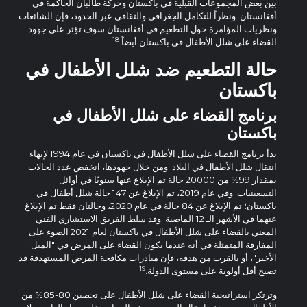
بين بعض المجموعات القبلية في باكستان وحركة طالبان الحاكمة في
أفغانستان. ونظراً للتكامل الجغرافي والثقافي عبر الحدود، فإن الشائعات
ونظريات المؤامرة حول التطعيم في أفغانستان سوف تؤثر على جهود
18
القضاء على شلل الأطفال في باكستان أيضاً.
حالة التطعيم ضد شلل الأطفال في
باكستان
برنامج القضاء على شلل الأطفال في
باكستان
بدأ برنامج القضاء على شلل الأطفال في باكستان في عام 1994 لإنهاء
انتقال شلل الأطفال في البلاد. ومن خلال جهودها، انخفض عدد الحالات
بمقدار 99% من 20000 حالة تم الإبلاغ عنها سنويًا في أوائل
التسعينيات. وفي عام 2019، تم الإبلاغ عن 147 حالة شلل أطفال في
باكستان؛ تم الإبلاغ عن 84 حالة في عام 2020، وحالتان فقط تم الإبلاغ
عنهما في الأشهر الـ 12 الماضية. وقد سلط الفريق الاستشاري الفني
المعني بالقضاء على شلل الأطفال في باكستان لعام 2021 الضوء على
المفارقة المتمثلة في أنه عندما يكون القضاء على المرض في "الميل
الأخير"، أو بالقرب من هدفه، فإن مبادرات مكافحة المرض المستهدفة قد
19
تصبح أقل أولوية على مستوى الدولة.
وترتكز استراتيجية القضاء على شلل الأطفال على تحصين 80-85% من