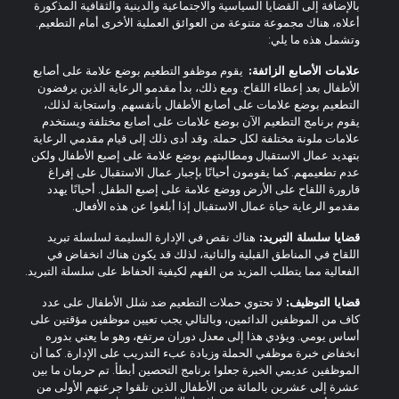
بالإضافة إلى القضايا السياسية والاجتماعية والدينية والثقافية المذكورة
أعلاه، هناك مجموعة متنوعة من العوائق العملية الأخرى أمام التطعيم.
وتشمل هذه ما يلي:
علامات الأصابع الزائفة:
يقوم موظفو التطعيم بوضع علامة على أصابع
الأطفال بعد إعطاء اللقاح. ومع ذلك، بدأ مقدمو الرعاية الذين يرفضون
التطعيم بوضع علامات على أصابع الأطفال بأنفسهم. واستجابة لذلك،
يقوم برنامج التطعيم الآن بوضع علامات على أصابع مختلفة ويستخدم
علامات ملونة مختلفة لكل حملة. وقد أدى ذلك إلى قيام مقدمي الرعاية
بتهديد عمال الاستقبال ومطالبتهم بوضع علامة على إصبع الأطفال ولكن
عدم تطعيمهم. كما يقومون أحيانًا بإجبار عمال الاستقبال على إفراغ
قارورة اللقاح على الأرض ووضع علامة على إصبع الطفل. أحيانًا يهدد
مقدمو الرعاية حياة عمال الاستقبال إذا أبلغوا عن هذه الأفعال.
قضايا سلسلة التبريد:
هناك نقص في الإدارة السليمة لسلسلة تبريد
اللقاح في المناطق القبلية والنائية، لذلك قد يكون هناك انخفاض في
الفعالية مما يتطلب المزيد من الفهم لكيفية الحفاظ على سلسلة التبريد.
قضايا التوظيف:
لا تحتوي حملات التطعيم ضد شلل الأطفال على عدد
كاف من الموظفين الدائمين، وبالتالي يجب تعيين موظفين مؤقتين على
أساس يومي. ويؤدي هذا إلى معدل دوران مرتفع، وهو ما يعني بدوره
انخفاض خبرة موظفي الحملة وزيادة عبء التدريب على الإدارة. كما أن
الموظفين عديمي الخبرة جعلوا برنامج التحصين أبطأ. تم حرمان ما بين
عشرة إلى عشرين بالمائة من الأطفال الذين تلقوا جرعتهم الأولى من