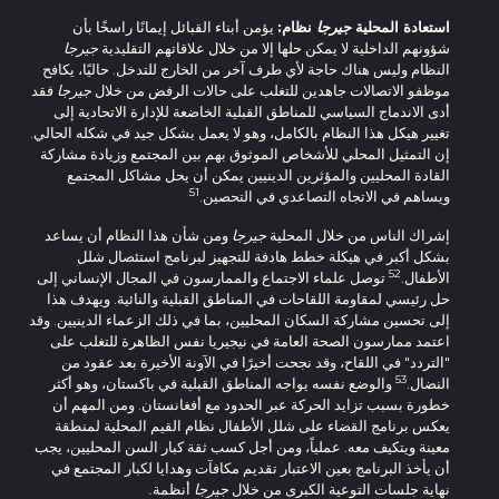
استعادة المحلية
جيرجا
نظام:
يؤمن أبناء القبائل إيمانًا راسخًا بأن
شؤونهم الداخلية لا يمكن حلها إلا من خلال علاقاتهم التقليدية
جيرجا
النظام وليس هناك حاجة لأي طرف آخر من الخارج للتدخل. حاليًا، يكافح
موظفو الاتصالات جاهدين للتغلب على حالات الرفض من خلال
جيرجا
فقد
أدى الاندماج السياسي للمناطق القبلية الخاضعة للإدارة الاتحادية إلى
تغيير هيكل هذا النظام بالكامل، وهو لا يعمل بشكل جيد في شكله الحالي.
إن التمثيل المحلي للأشخاص الموثوق بهم بين المجتمع وزيادة مشاركة
القادة المحليين والمؤثرين الدينيين يمكن أن يحل مشاكل المجتمع
51
ويساهم في الاتجاه التصاعدي في التحصين.
إشراك الناس من خلال المحلية
جيرجا
ومن شأن هذا النظام أن يساعد
بشكل أكبر في هيكلة خطط هادفة للتجهيز لبرنامج استئصال شلل
52
الأطفال.
توصل علماء الاجتماع والممارسون في المجال الإنساني إلى
حل رئيسي لمقاومة اللقاحات في المناطق القبلية والنائية. ويهدف هذا
إلى تحسين مشاركة السكان المحليين، بما في ذلك الزعماء الدينيين. وقد
اعتمد ممارسون الصحة العامة في نيجيريا نفس الظاهرة للتغلب على
"التردد" في اللقاح، وقد نجحت أخيرًا في الآونة الأخيرة بعد عقود من
53
النضال.
والوضع نفسه يواجه المناطق القبلية في باكستان، وهو أكثر
خطورة بسبب تزايد الحركة عبر الحدود مع أفغانستان. ومن المهم أن
يعكس برنامج القضاء على شلل الأطفال نظام القيم المحلية لمنطقة
معينة ويتكيف معه. عملياً، ومن أجل كسب ثقة كبار السن المحليين، يجب
أن يأخذ البرنامج بعين الاعتبار تقديم مكافآت وهدايا لكبار المجتمع في
نهاية جلسات التوعية الكبرى من خلال
جيرجا
أنظمة
.