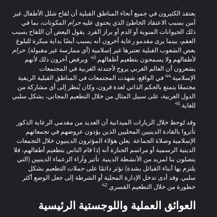
يعتقد الكثيرون في جميع أنحاء المناطق القبلية أن لقاح شلل الأطفال غير
آمن بسبب الاعتقاد الخاطئ الذي يحتوي عليه
حرام
المكونات، بما في
ذلك الحيوانات المنوية أو الدم أو براز القرد. يقول البعض أن اللقاح يسبب
العقم، بينما يرى مقدمو رعاية آخرون أنه يسبب أيضًا بداية مبكرة للبلوغ.
بعض الشعوب القبلية تعتبرها غير إسلامية (أي ممارسة غير مقبولة).
حرام
43
لأطفالهم ولا يسمحون بتطعيم أطفالهم.
ويرفض آخرون ذلك لأنهم
يشعرون أن العالم الغربي يروج لأجندته الغربية في المجتمعات
44
الإسلامية.
في الواقع، شهدت المجتمعات في المناطق القبلية الريفية
مجتمعًا يتمتع بالحكم الذاتي لعدة قرون، وكان يُنظر إلى أي مشاركة من
الدول الغربية، على سبيل المثال من خلال التطعيم المجاني، بشكل سلبي
45
للغاية.
وقد لوحظ خلال الزيارات الميدانية أن العديد من مقدمي الرعاية الذكور
تأثروا بالقادة الدينيين المحليين الذين يؤدون عروضهم في تجمعاتهم
الإسلامية وصلاة الجماعة. يعلن هؤلاء المؤثرون الدينيون خلال التجمعات
الدينية الرسمية أو مراسم الجنازة أنه إذا قام الناس بتطعيم أطفالهم، فلا
يتصلون بنا لمزيد من الأنشطة الدينية. تأثير وآراء الزعماء الدينيين (التي
يلتزم بها أبناء القبائل بشدة) تؤثر دائمًا على حملات التطعيم بشكل
سلبي. وقد أدى تدخل الإدارة المحلية أو الشرطة إلى جعل الوضع أكثر
42
خطورة من خلال التطعيم القسري.
العوائق العملية واللوجستية الرئيسية