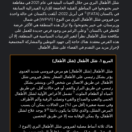
شلل الأطفال البري من خلال العينات البيئية في عام 2021 في مقاطعة
خيبر بختونخوا في المناطق القبلية الخاضعة للإدارة الفيدرالية السابقة
6
في باكستان (FATA).
في أبريل 2022، أبلغت باكستان عن حالة واحدة
من فيروس شلل الأطفال البري من النوع 1 (WPV1) في شمال
وزيرستان، في خيبر بختونخوا، ولا تزال هذه المنطقة هي الأكثر عرضة
6
للخطر في باكستان.
وعلى الرغم من وجود فرص جديدة للعمل على
مكافحة شلل الأطفال نظراً لتغير الترتيبات السياسية في المنطقة، إلا أن
هذه الفرص معقدة. هناك حاجة إلى جهود التوطين والمشاركة المجتمعية
لإحراز مزيد من التقدم في القضاء على شلل الأطفال.
المربع 1. شلل الأطفال (شلل الأطفال)
شلل الأطفال (شلل الأطفال) هو مرض فيروسي شديد العدوى
يؤثر بشكل رئيسي على الأطفال الصغار. ينتقل فيروس شلل
الأطفال عن طريق الاتصال من شخص لآخر، وينتشر بشكل
رئيسي عن طريق البراز والفم، أو، في حالات أقل، عن طريق
7
المياه أو الطعام الملوث.
تشمل الأعراض الأولية لشلل الأطفال
الحمى والتعب والصداع والقيء وتصلب الرقبة وألم الأطراف.
وفي نسبة صغيرة (أقل من 1%) من الحالات، يمكن أن يسبب
8
المرض الشلل، والذي غالبًا ما يكون دائمًا.
لا يوجد علاج لشلل
الأطفال، ولا يمكن الوقاية منه إلا عن طريق التحصين.
هناك ثلاثة أنماط مصلية لفيروس شلل الأطفال البري (النوع 1،
والنوع 2، والنوع 3)، ويختلف كل منها قليلاً. المناعة ضد نمط