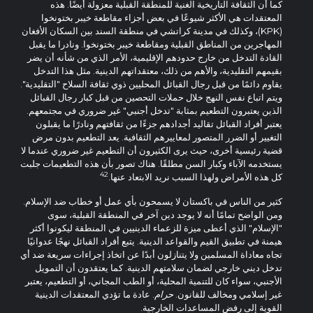
كما أن الثقافة التاريخية الغنية للمنطقة القبلية معزولة أيضًا. هذه
المعتقدات هي الأكثر شيوعًا في بعض أجزاء مقاطعة خيبر بختونخوا
(KPK)، وكذلك في مدينة كراتشي في منطقة السند بين السكان الأفغان
المهاجرين من المناطق القبلية ومقاطعة خيبر بختونخوا. ونادرا ما يقبل
القادة التدخل من خارج حدودهم الإقليمية، الأمر الذي من شأنه أن يضر
بقيمهم التقليدية، والأهم من ذلك، معتقداتهم الدينية. مثل هذا التدخل
يقاوم دائمًا من قبل رجال القبائل المحليين ذوي ثقافة السلاح "التقليدية".
ويتم اتباع نفس النهج خلال حملات التحصين من قبل كبار رجال القبائل
الذين يعتبرون التطعيم بمثابة "تدخل أجنبي" غير ضروري في مجتمعهم.
يعتبر أفراد القبائل تقاليد أجدادهم جزءًا من ثقافتهم ونادرًا ما يقبلون
التغيير أو الضرر المتصور لمعاييرهم الثقافية. يعد التطعيم بدون مرض
قضية رئيسية أخرى، حيث يرى الكثيرون أن التطعيم غير ضروري عندما لا
يستخدمه الآباء وكبار السن مطلقًا. هناك تصور بأن هذه التطعيمات جلبت
42
كل هذه الأمراض ولهذا السبب نريد الابتعاد عنها.
كثير من الناس في باكستان لا يسمحون بأي عمل أو خطاب ضد الإسلام.
ومن الواضح تمامًا أنه لا يوجد دين آخر في المنطقة القبلية، سوى
"الإسلام" الذي أعطى ميزة للزعماء الدينيين في المنطقة ليكونوا أكثر
هيمنة في تطبيق القيم والقواعد الدينية. يتبع أفراد القبائل نهجًا عدوانيًا
تجاه معاداة المسلمين ولا يتنازلون أبدًا عن اتخاذ إجراءات سريعة ضد أي
تدخل ديني خارجي لضمان سلامتهم الدينية. كما يعتقدون أن التمويل
الأجنبي، سواء كان للتنمية المحلية، أو الطب المجاني، أو التطعيم، يعتبر
غير إسلامي ومخالف للقانون.
حرام
. عادة ما تؤدي المعتقدات الدينية
القوية إلى رفض المساعدات الخارجية.