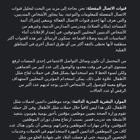
قنوات الاتصال المفضلة:
نحن بحاجة إلى مزيد من البحث لتحليل قنوات
الاتصال المفضلة للمعلومات والتوعية، بما يتجاوز الأشخاص المتدينين،
والتي نعرف أنها إحدى قنوات الاتصال الفعالة. وينبغي إشراك أئمة
المساجد (مكان الصلاة)، ومدرسي المدارس الدينية، وغيرهم من
الأشخاص الدينيين المحليين الموثوقين، في إصدار الإعلانات أثناء
المناسبات الدينية وصلاة الجماعة. ستكون الرسائل عبر هذه القنوات أكثر
منطقية لأنها تحظى بالثقة أكثر من أي طرق اتصال أخرى في المناطق
القبلية.
من المحتمل أن تكون وسائل التواصل الاجتماعي إحدى المنصات لرفع
مستوى الوعي في وقت محدود والوصول إلى عدد كبير من الجماهير،
ولكن لسوء الحظ لا يتم استخدامها بشكل فعال في حملات لقاح شلل
الأطفال. علاوة على ذلك، يمكن استخدام المؤثرين المحليين لاستهداف
مواقع معينة للوصول إلى الأشخاص الذين يوجد لديهم عدد أكبر من
الرفض أو عدد الحالات.
الموارد البشرية المدربة الدائمة:
يوجد موظفين دائمين لحملات شلل
الأطفال، لكن هذا ليس كافياً خلال حملات شلل الأطفال. وفي كل حملة،
تقوم وزارة الصحة بتعيين موظفين مؤقتين بأجور يومية يقومون بتنفيذ
الأنشطة بعد تدريب قصير. بسبب ارتفاع معدل دوران الموظفين
المؤقتين، وتأخر مهارات الموظفين وخبراتهم. وينبغي أن يكون هناك عدد
كاف من الموظفين الدائمين المهرة لاستخدامهم في الحملات وخدمات
التحصين الروتينية، حتى لو حصلت البلاد على شهادة الخلو من شلل