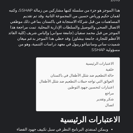
هذا الموجز هو جزء من سلسلة كتبها مشاركين من زمالة SSHAP، وكتبه
لقمان حكيم ورياض حسين من المجموعة الثانية. وقد تم تقديم
المساهمات من قبل شركاء الاستجابة في باكستان بما في ذلك موظفي
الاتصال الصحي والتوصيل والسلطات الإدارية المحلية. تمت مراجعة هذا
الموجز من قبل محمد سفيان (جامعة سوابي) وإلياس شريف (كلية القائد
الأعظم للتجارة، جامعة بيشاور). وقد حظي هذا الموجز بدعم ميغان
شميدت ساني وسانتياغو ريبول في معهد دراسات التنمية، وهو من
مسؤولية SSHAP.
الاعتبارات الرئيسية
خلفية
حالة التطعيم ضد شلل الأطفال في باكستان
العوائق التي تواجه حملات التطعيم ضد شلل الأطفال
اعتبارات لتحسين جهود التوطين
مراجع
شكر وتقدير
اتصال
الاعتبارات الرئيسية
ويمكن لمنفذي البرنامج النظر في سبل تكييف جهود القضاء