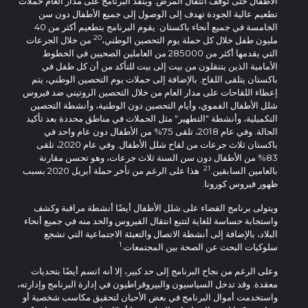
الأطفال حتى توقف انتقال المرض. وينفذ البرنامج على مدار العام حملات
تطعيم عالية الجودة تهدف إلى الوصول إلى جميع الأطفال دون سن
الخامسة في جميع أنحاء باكستان. يقوم البرنامج بتطعيم أكثر من 40
20
مليون طفل خلال كل حملة يوم التحصين الوطني،
من خلال الجرعات
التي يقدمها أكثر من 285000 من العاملين الصحيين في الخطوط
الأمامية الذين يتنقلون من بيت إلى بيت للتأكد من أن كل طفل في
باكستان يتلقى اللقاح. بالإضافة إلى حملات يوم التحصين الوطني، يتم
إعطاء اللقاحات على مدار العام من خلال التحصين الروتيني ضد فيروس
شلل الأطفال الفموي، وأيام التحصين دون الوطنية، وأنشطة التحصين
التكميلية، وأنشطة "التطهير" مثل الحملات في مناطق محددة بعد تأكيد
الحالة. وفي عام 2018، تلقى 75% من الأطفال دون عام واحد في
باكستان ثلاث جرعات من لقاح شلل الأطفال. وفي عام 2020، تلقى
83% من الأطفال دون سن السنة ثلاث جرعات، وهو تحسن مقارنة
21
بالعامين السابقين.
هذا على الرغم من تأخر حملة أبريل 2020 بسبب
ظهور فيروس كورونا.
ويتولى برنامج القضاء على شلل الأطفال أيضًا أنشطة مراقبة وكشف
واستجابة حساسة للغاية لتتبع انتقال الفيروس والحد منه في جميع أنحاء
البلاد، بالإضافة إلى أنشطة الاتصال والتعبئة الاجتماعية التي تشجع
1
سلوكيات البحث عن الصحة بين المجتمعات.
وعلى الرغم من نجاح البرنامج إلى حد كبير، إلا أنه اتسم أيضًا بتحديات
معقدة. وقد تدخل السياسيون والبيروقراطيون في إدارة البرنامج وإدارته،
واستخدمت أموال البرنامج في بعض الأحيان لتحقيق مكاسب شخصية أو