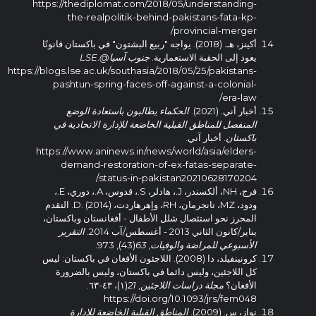
https://thediplomat.com/2018/05/understanding-
the-realpolitik-behind-pakistans-fata-kp-
provincial-merger/
أكينز، هـ. (2018). يواجه "ربيع البشتون" في باكستان قانونًا
يعود إلى الحقبة الاستعمارية.
جنوب آسيا@LSE
.
https://blogs.lse.ac.uk/southasia/2018/05/25/pakistans-
pashtun-spring-faces-off-against-a-colonial-
era-law/
أخبار آني. (2021).
الحكماء يطالبون باستعادة الوضع
المنفصل للمناطق القبلية الخاضعة للإدارة الاتحادية في
باكستان
. أخبار آني.
https://www.aninews.in/news/world/asia/elders-
demand-restoration-of-ex-fatas-separate-
status-in-pakistan20210628170204/
فرج، NH، ألكسندر، J.، هادلر، S.، قدوس، A.، دوري، E.،
ودود، MZ، تانجرمان، RH، وإهرهاردت، D. (2014). التقدم
المحرز نحو استئصال شلل الأطفال - أفغانستان وباكستان،
يناير/كانون الثاني 2013 - أغسطس/آب 2014.
التقرير
الأسبوعي للمراضة والوفيات
,
63
(43), 973.
كرونينفيلد، دا (2008). اللاجئون الأفغان في باكستان: ليس
كل اللاجئين، وليس دائما في باكستان، وليس بالضرورة
الأفغان؟
مجلة دراسات اللاجئين
,
21
(١)، ٤٣-٦٣.
https://doi.org/10.1093/jrs/fem048
نواز، س. (2009).
المناطق القبلية الخاضعة للإدارة