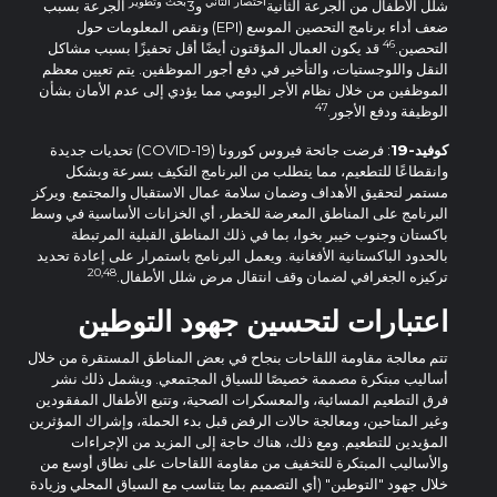
اختصار الثاني
بحث وتطوير
شلل الأطفال من الجرعة الثانية
و3
الجرعة بسبب
ضعف أداء برنامج التحصين الموسع (EPI) ونقص المعلومات حول
46
التحصين.
قد يكون العمال المؤقتون أيضًا أقل تحفيزًا بسبب مشاكل
النقل واللوجستيات، والتأخير في دفع أجور الموظفين. يتم تعيين معظم
الموظفين من خلال نظام الأجر اليومي مما يؤدي إلى عدم الأمان بشأن
47
الوظيفة ودفع الأجور.
كوفيد-19
: فرضت جائحة فيروس كورونا (COVID-19) تحديات جديدة
وانقطاعًا للتطعيم، مما يتطلب من البرنامج التكيف بسرعة وبشكل
مستمر لتحقيق الأهداف وضمان سلامة عمال الاستقبال والمجتمع. ويركز
البرنامج على المناطق المعرضة للخطر، أي الخزانات الأساسية في وسط
باكستان وجنوب خيبر بخوا، بما في ذلك المناطق القبلية المرتبطة
بالحدود الباكستانية الأفغانية. ويعمل البرنامج باستمرار على إعادة تحديد
20,48
تركيزه الجغرافي لضمان وقف انتقال مرض شلل الأطفال.
اعتبارات لتحسين جهود التوطين
تتم معالجة مقاومة اللقاحات بنجاح في بعض المناطق المستقرة من خلال
أساليب مبتكرة مصممة خصيصًا للسياق المجتمعي. ويشمل ذلك نشر
فرق التطعيم المسائية، والمعسكرات الصحية، وتتبع الأطفال المفقودين
وغير المتاحين، ومعالجة حالات الرفض قبل بدء الحملة، وإشراك المؤثرين
المؤيدين للتطعيم. ومع ذلك، هناك حاجة إلى المزيد من الإجراءات
والأساليب المبتكرة للتخفيف من مقاومة اللقاحات على نطاق أوسع من
خلال جهود "التوطين" (أي التصميم بما يتناسب مع السياق المحلي وزيادة