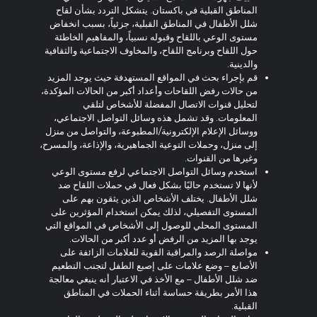
المناطق القبلية في باكستان. يتشكل التردد بشأن لقاح
شلل الأطفال في المناطق القبلية، جزئياً، بسبب انخفاض
مستوى الوعي باللقاح وقبوله نسبياً، والمفاهيم الخاطئة
حول اللقاح وبرنامج اللقاح، والمخاوف الاجتماعية والثقافية
والدينية.
قم بإجراء بحث في المواقع المستهدفة حيث يوجد المزيد
من حالات رفض اللقاحات وأعداد أكبر من الحالات المؤكدة،
لتحليل قنوات الاتصال المفضلة للأشخاص لتلقي
المعلومات. وقد تشمل هذه وسائل التواصل الاجتماعي،
ووسائل الإعلام الإلكترونية/المطبوعة، والتواصل من منزل
إلى منزل، وحملات التوعية الجماهيرية، والإذاعة، والمسرح،
وغيرها من القنوات.
استخدم وسائل التواصل الاجتماعي لرفع مستوى الوعي
لأنها لا تستخدم حاليًا بشكل فعال في حملات اللقاح ضد
شلل الأطفال. يختلف الأشخاص الذين يثقون بهم على
المستوى التفصيلي، لذلك يمكن استخدام المؤثرين على
المستوى المحلي للوصول إلى الأشخاص في المواقع التي
يوجد بها المزيد من الرفض أو عدد أكبر من الحالات.
مواصلة الرصد والمراقبة القوية للعلامات الزائفة على
الأصابع – وضع علامات على إصبع الطفل لتجنب التطعيم
ضد شلل الأطفال – مع الأخذ في الاعتبار أنه ينبغي معالجة
هذا الأمر بطريقة حساسة أثناء الحملات في المناطق
القبلية.