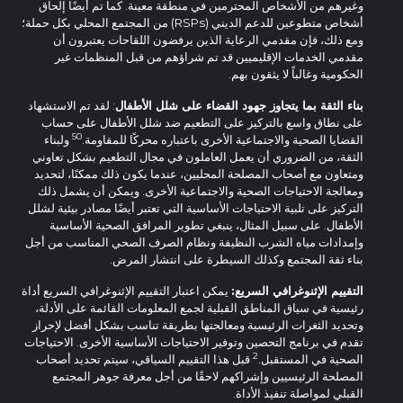
وغيرهم من الأشخاص المحترمين في منطقة معينة. كما تم أيضًا إلحاق
أشخاص متطوعين للدعم الديني (RSPs) من المجتمع المحلي بكل حملة؛
ومع ذلك، فإن مقدمي الرعاية الذين يرفضون اللقاحات يعتبرون أن
مقدمي الخدمات الإقليميين قد تم شراؤهم من قبل المنظمات غير
الحكومية وغالباً لا يثقون بهم.
بناء الثقة بما يتجاوز جهود القضاء على شلل الأطفال
: لقد تم الاستشهاد
على نطاق واسع بالتركيز على التطعيم ضد شلل الأطفال على حساب
50
القضايا الصحية والاجتماعية الأخرى باعتباره محركًا للمقاومة.
ولبناء
الثقة، من الضروري أن يعمل العاملون في مجال التطعيم بشكل تعاوني
ومتعاون مع أصحاب المصلحة المحليين، عندما يكون ذلك ممكنًا، لتحديد
ومعالجة الاحتياجات الصحية والاجتماعية الأخرى. ويمكن أن يشمل ذلك
التركيز على تلبية الاحتياجات الأساسية التي تعتبر أيضًا مصادر بيئية لشلل
الأطفال. على سبيل المثال، ينبغي تطوير المرافق الصحية الأساسية
وإمدادات مياه الشرب النظيفة ونظام الصرف الصحي المناسب من أجل
بناء ثقة المجتمع وكذلك السيطرة على انتشار المرض.
التقييم الإثنوغرافي السريع:
يمكن اعتبار التقييم الإثنوغرافي السريع أداة
رئيسية في سياق المناطق القبلية لجمع المعلومات القائمة على الأدلة،
وتحديد الثغرات الرئيسية ومعالجتها بطريقة تناسب بشكل أفضل لإحراز
تقدم في برنامج التحصين وتوفير الاحتياجات الأساسية الأخرى. الاحتياجات
2
الصحية في المستقبل.
قبل هذا التقييم السياقي، سيتم تحديد أصحاب
المصلحة الرئيسيين وإشراكهم لاحقًا من أجل معرفة جوهر المجتمع
القبلي لمواصلة تنفيذ الأداة.