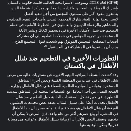
(GPEI) لعام 2023. وبموجب الاستراتيجية الحالية، قامت حكومة باكستان
بإشراك الموظفين الصحيين والإداريين المحليين ومراكز الشرطة الذين
يتمتعون بنفوذ أكبر على مستوى المجتمع من أجل تنفيذ أفضل
لاستراتيجية نهاية اللعبة. شارك المجتمع المدني وأصحاب النفوذ المحليون
والمشاهير والزعماء الدينيون والعاملون في الخطوط الأمامية في حملة
التطعيم ضد شلل الأطفال الأخيرة في ديسمبر 2021. وتشير الأدلة
المستمدة من تجربة المؤلفين في حملات التطعيم إلى أن مشاركة
أصحاب المصلحة المحليين الموثوق بهم شجعت قبول المجتمع للقاح. ;
21
يجب أن يستمروا في المشاركة في المستقبل.
التطورات الأخيرة في التطعيم ضد شلل
الأطفال في باكستان
وقد كشفت أنشطة المراقبة البيئية الأخيرة عن مستويات عالية من مرض
شلل الأطفال في عينات من المنطقة القبلية وبعض أجزاء المناطق
المستقرة. وتواصل المبادرة العالمية للقضاء على شلل الأطفال ووزارة
الصحة النضال من أجل التعامل مع السلطات المحلية في المناطق شديدة
الخطورة، في حين تشكل المعتقدات الحالية حول التطعيم ضد شلل
الأطفال تحديات أيضًا. على سبيل المثال، تعتقد بعض مجتمعات البشتون
العرقية أن شلل الأطفال هو مشكلة وراثية، وأنه بمجرد أن يبدأ الأطفال
في المشي، أو يبلغ عمرهم أكثر من عام واحد، فإن المرض لا يمكن أن
يؤذيهم. ويعتقد البعض الآخر أن الإصابة بشلل الأطفال وعواقبه هي مسألة
قدر ولا يمكن الوقاية منها.