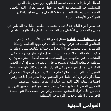
أطفال، أو ما إذا كان يجب تطعيم أطفالهن. برر بعض رجال الدين
المسلمين في المنطقة هذا النهج من خلال تعاليم القرآن، الذي يناقش
القدرة الجسدية والمالية "المتفوقة" للرجال والتي تتجاوز دائمًا دور
المرأة في الأوساط الدينية.
في بعض أجزاء البلاد، قد لا تقبل مجتمعات الطبقة العليا أحد العاملين في
مجال مكافحة شلل الأطفال من الطبقة الدنيا لزيارة أطفالهم للتطعيم.
لا يوجد عاملات ميدانيات:
تتمثل إحدى القضايا الأساسية حاليًا في
المناطق القبلية في توفر موظفات للعمل في جهود التطعيم. وتشكل
القائمات على التطعيم جزءا لا يتجزأ من حملات مكافحة شلل الأطفال،
ولكن الثقافة القبلية لا تسمح للنساء بالعمل خارج منازلهن، وخاصة في
المنظمات غير الحكومية. من المستحيل تطعيم أطفال المنزل بدون أي
موظفة، فالثقافة القبلية لا تسمح للرجل أن يطرق الباب إذا كان العضو
الذكر في المنزل غير موجود في المنزل (وإذا حدث ذلك فلن تجيب نساء
المنزل أبداً) الى الباب). علاوة على ذلك، لا يستطيع أي موظف صحي أن
يسأل أي ذكر عن أنثى حامل في المجتمع. وهذا يعتبر غير أخلاقي وغير
اجتماعي للغاية، الأمر الذي من شأنه أن يعرض سلامة الموظفين
الصحيين للخطر. عندما يولد طفل، قد يكتشف موظفو التحصين الروتيني
ذلك من خلال أفراد المجتمع المحلي، ولكن من الصعب جدًا تتبع النساء
الحوامل أو الأطفال حديثي الولادة في المنطقة.
العوامل الدينية