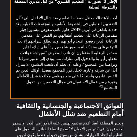
الإطار 3. تصورات "التطعيم القسري" من قبل مديري المنطقة
والشرطة المحلية
أدت الاعتقالات خلال حملات التطعيم ضد شلل الأطفال إلى تآكل
الثقة بين العاملين في الخطوط الأمامية والمجتمعات القبلية. بعد
حادثة باداهر في أبريل 2019، حاول نائب مفوض بيشاور إجبار
مقدمي الرعاية على تطعيم أطفالهم. تم القبض على مقدمي
الرعاية الذين رفضوا اقتحام أبوابهم، ولم يطلق سراحهم إلا بعد
التوقيع على سند كفالة بحضور شاهدين. رداً على ذلك، أعلن
مقدمو الرعاية المعتقلون أن نائب المفوض "سيواجه عواقب
تحطيم أبوابنا والدخول إلى منازلنا، مما يؤدي إلى تدمير شرفنا
ونزاهتنا بين المجتمع". وعليه أن يعلم أن شعب البشتون لا يتنازل
أبدًا عن شرفه وعاره. لاحقًا، قرر المجتمع تفضيل أولئك الذين تم
القبض عليهم، واحتجاجًا على منع موظفي مكافحة شلل الأطفال
وغيرهم من عمال الاستقبال في مجال التحصين من دخول
42
المجتمع.
العوائق الاجتماعية والجنسانية والثقافية
أمام التطعيم ضد شلل الأطفال
وتعتبر المنطقة أيضًا أقدم مجتمع يهيمن عليه الذكور في البلاد، واستمر
لعدة قرون. في كثير من الأحيان لا يُسمح لنساء القبائل بالحصول على
التعليم أو اتخاذ القرارات بشأن من سيتزوجن، أو عندما يكون لديهن