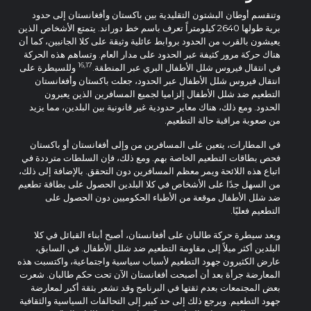
وتنقسم أوطان البشتون التقليدية بين باكستان وأفغانستان إلى حدود
برية طولها 2640 كيلومتراً تعرف باسم خط دوراند. يتمتع الأشخاص الذين
يعيشون بالقرب من الحدود بروابط عائلية وثيقة على كلا الجانبين، كما أن
هناك حركة مرور كثيفة عبر الحدود على مدار العام. وتساهم هذه الحركة
16,17
في انتقال فيروس شلل الأطفال البري عبر المنطقة.
وللسيطرة على
انتقال فيروس شلل الأطفال عبر الحدود، جعلت باكستان وأفغانستان
التطعيم ضد شلل الأطفال إلزاميا لجميع المسافرين الذين يعبرون
الحدود. ومع ذلك، هناك معابر حدودية غير قانونية بين البلدين، مما يزيد
من صعوبة مراقبة حالة التطعيم.
في المطارات، يتعين على المسافرين من وإلى أفغانستان أو باكستان
فحص بطاقات التطعيم الخاصة بهم. ومع ذلك، فإن السلطات مترددة في
اتباع هذه اللائحة ويمر معظم المسافرين دون التحقق. بالإضافة إلى ذلك،
من السهل جدًا على الأشخاص في كلا البلدين الحصول على بطاقة تطعيم
ضد شلل الأطفال موقعة من الأطباء الحكوميين دون الحصول على
التطعيم فعليًا.
وبعد سيطرة حركة طالبان على أفغانستان، أصبح أبناء القبائل في كلا
البلدين أكثر ميلاً إلى مقاومة التطعيم ضد شلل الأطفال. في السابق،
عارض الكثيرون جهود التطعيم لأسباب سياسية واجتماعية، واكتسبت هذه
المعارضة جرأة بعد أن أصبحت أفغانستان الآن تحت حكم طالبان. شعرت
بعض المجتمعات بعدم ثقتها في البرنامج وقد تشعر بثقة أكبر لمعارضة
جهود التطعيم. ويرجع ذلك إلى حد كبير إلى التحالفات السياسية والثقافية