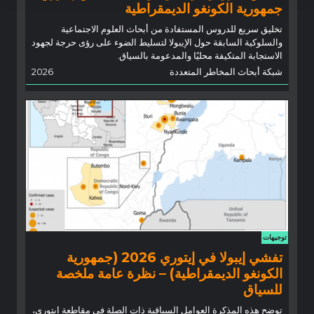
جمهورية الكونغو الديمقراطية
تخليق سريع للدروس المستفادة من أبحاث العلوم الاجتماعية
والسلوكية السابقة حول الإيبولا لتسليط الضوء على رؤى حرجة لجهود
الاستجابة المتكيفة محليًا والمدعومة بالسياق.
شبكة أبحاث المخاطر المتعددة
2026
توجيهات
تفشي إيبولا في إيتوري 2026 (جمهورية
الكونغو الديمقراطية) – نظرة عامة ملخصة
للسياق
توضح هذه المذكرة العوامل السياقية ذات الصلة في مقاطعة إيتوري،