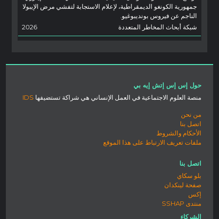
جمهورية الكونغو الديمقراطية، لإعلام الاستجابة لتفشي مرض الإيبولا
الناجم عن فيروس بونديبوغيو.
شبكة أبحاث المخاطر المتعددة
2026
حول إس إس إتش إيه بي
منصة العلوم الاجتماعية في العمل الإنساني هي شراكة تستضيفها
IDS
من نحن
اتصل بنا
الأحكام والشروط
ملفات تعريف الارتباط على هذا الموقع
اتصل بنا
بلو سكاي
صفحة لينكدان
إكس
منتدى SSHAP
الشركاء