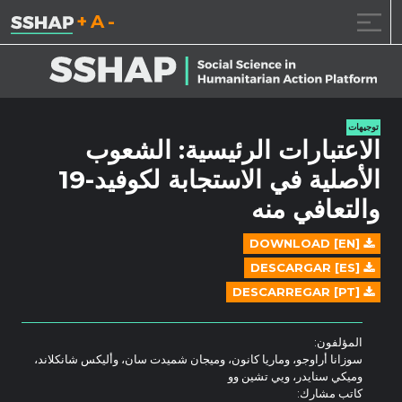
تقليل حجم الخط.
إعادة ضبط حجم ال
زيادة حجم ا
خطى الى المحتوى
توجيهات
الاعتبارات الرئيسية: الشعوب
الأصلية في الاستجابة لكوفيد-19
والتعافي منه
DOWNLOAD [EN]
DESCARGAR [ES]
DESCARREGAR [PT]
المؤلفون:
سوزانا أراوجو، وماريا كانون، وميجان شميدت سان، وأليكس شانكلاند،
وميكي سنايدر، ويي تشين وو
كاتب مشارك: