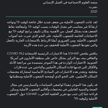
منصة العلوم الاجتماعية في العمل الإنساني
نشرت:
2021
لقد عانت الشعوب الأصلية من ضعف شديد خلال جائحة كوفيد-19 وتواجه
ارتفاعًا غير متناسب في معدل الوفيات بسبب كوفيد-19. ولمعالجة نقاط
الضعف هذه بشكل أفضل، من الأهمية بمكان تكييف برامج كوفيد-19 مع
الاحتياجات الخاصة للشعوب الأصلية، على النحو الذي عبرت عنه أصوات
الشعوب الأصلية. ومن الضروري أيضًا الارتباط بالاستجابات الجارية بالفعل
والتي تقودها الشعوب الأصلية للتخفيف من حدة هذه الأزمة.
يناقش ملخص SSHAP هذا الاعتبارات الرئيسية للاستجابة لـCOVID-19
والتعافي منه، مع التركيز بشكل خاص على منطقة الأمازون في أمريكا
الجنوبية. الاعتبارات الواردة في هذا الموجز مستمدة من مراجعة الأدلة
والأفكار التي قدمها قادة السكان الأصليين والباحثين من عدة قارات
مختلفة. وتتجذر هذه الاعتبارات في المبادئ الأساسية لمشاركة مجتمعات
السكان الأصليين، على النحو الذي أوضحته الشعوب الأصلية ومنظماتها.
قد يكون هذا الموجز مفيدًا لواضعي السياسات والممارسين في مجال
الصحة والتنمية العاملين في مجتمعات وأقاليم الشعوب الأصلية ويمكن
قراءته جنبًا إلى جنب مع تقرير الخلفية الخاص بـ SSHAP حول "الشعوب
الأصلية وكوفيد-19".