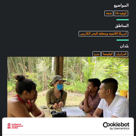
المواضيع
كوفيد-19
صحة
المناطق
أمريكا اللاتينية ومنطقة البحر الكاريبي
بلدان
البرازيل
كولومبيا
بيرو