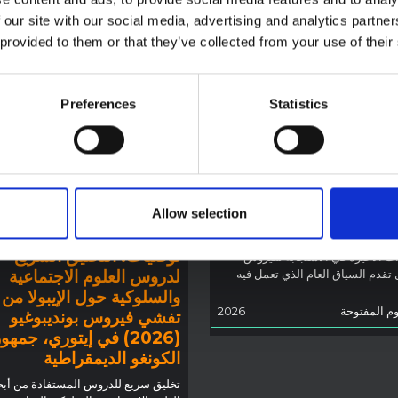
 our site with our social media, advertising and analytics partn
 provided to them or that they’ve collected from your use of their
Preferences
Statistics
ة سياقية حول تفشي
 بونديبوغيو في إيتوري
 المذكرة خلفية سياقية حول مقاطعة
Allow selection
لتي تتأثر حاليًا بتفشي فيروس إيبولا
توجيهات
يو. لا تتناول المذكرة مباشرة الأخبار
توصيات: التخليق السريع
ت الأخيرة في الاستجابة لفيروس
لدروس العلوم الاجتماعية
ل تقدم السياق العام الذي تعمل فيه
والسلوكية حول الإيبولا من
وم المفتوحة
2026
تفشي فيروس بونديبوغيو
(2026) في إيتوري، جمهو
الكونغو الديمقراطية
تخليق سريع للدروس المستفادة من أب