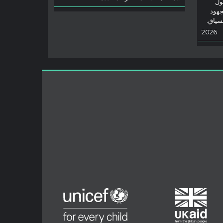
ول
جهود
لسياق.
2026