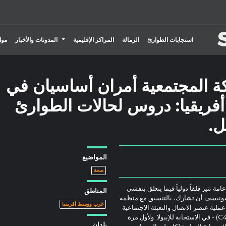
تبديل القائمة المنسدلة
استجابات الطوارئ
الزمالة
المراكز الإقليمية
المدونات والأخبار
موا
ركة المجتمعية أمران أساسيان في
 أفريقيا: دروس لحالات الطوارئ
ل.
المواضيع
صحة
 تثير قلقاً دولياً فيما يتعلق بتفشي
المناطق
ريقيا في تموز/يوليه 2014، طُلب من اليونيسف أن تشارك، بالتنسيق مع منظمة
غرب ووسط أفريقيا
ملية عنصر الاتصال والتعبئة الاجتماعية
- والذي تشير إليه اليونيسف باسم الاتصالات من أجل التنمية (C4D) - في الاستجابة للإيبولا. ولأول مرة
بلدان