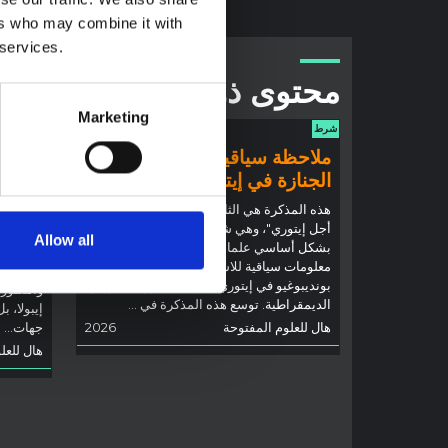
ers who may combine it with
 services.
محتوى ذو صلة
Marketing
شرط
شرط
ملاحظة سياقية: ممارسات
ملاحظ
الجنازة في إيتوري
إيبولا
(2026)
هذه المذكرة هي الثانية التي ينتجها "التجمع من
أجل إيتوري"، وهي شبكة غير رسمية يقودها
تقدم هذه
Allow all
بشكل أساسي علماء اجتماعيون يقدمون
إيتوري، ا
معلومات سياقية للاستجابة لتفشي إيبولا
بوندييبوغ
بونديبوغيو في إيتوري، شرق جمهورية الكونغو
والتطورا
الديمقراطية. توسع هذه المذكرة في ...
إيبولا، ب
هال للعلوم المفتوحة
2026
جهات...
هال للعل