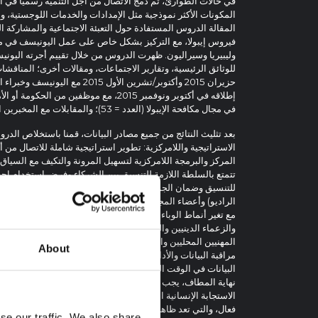
في حالات الطوارئ، تم دمج الاتصال من أجل التنمية رسميًا في ال
المكونات الأكثر نموذجية مثل الإمدادات والخدمات اللوجستية، و
المقالة الدروس المستفادة حول التعبئة الاجتماعية والمشاركة ا
فيروس إيبولا، مع التركيز بشكل خاص على عمل اليونيسف في مجا
للوثائق الرئيسية، وتقارير الاجتماعات، ومقالات أخرى؛ المناقش
حزيران 2015 وأكتوبر/تشرين الأول 015
إطلاقه في أكتوبر ونوفمبر 2015، مع موظفين 
في مجال مكافحة الإيبولا (العدد = 53)؛ والمقابلات مع المخبرين الرئيسيين (العدد = 5).
الاستراتيجية واللامركزية: تطوير استراتيجية شاملة للاتصال من 
تتمتع بالسلطة اللازمة للتنسيق بين الشركاء وفرض استخدام إجر
للتنسيق وضمان الجودة؛ (3) دخول المجتمعات وإشرا
الراديو) وأعضاء المجتمع ال
مع تغير أنماط الوباء بمرور الوقت؛ (5) الش
About
مراقبة البيانات والأداء: إنشاء عملية واضحة للاتصال من أجل الت
البيانات في الوقت الفعلي وتقديم ردود فعل سريعة للمجتمعات و
نهاية المطاف، يجب وضع الاتصالات والمشاركة المجتمعية والتعبئ
الاستجابة الإنسانية العالمية مع التمويل المناسب لدعم حالات 
فعال، والتي تعد ظاهرة اجتماعية بقدر ما هي ظاهرة صحية.
se our traffic. We also share