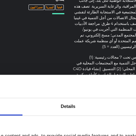
استجابة الوطنية لكل بلد، إلى جانب
المراقبة، والرعاية السريرية. تصف هذه
غينيا
ليبيريا
سيرا ليون
لمجتمعية في الاستجابة الطارئة لتفشي
ل الاتصالات من أجل التنمية في غينيا
وليبيريا وسيراليون. ظهرت الدروس من خلال تقييم أجرته اليونيسف باستخدام 4 طرق: مراجعة الأدبيات
ات المنظمة التي أجريت في يونيو/
2 مع اليونيسف وخبراء المجتمع المدني؛ مسح إلكتروني، تم
من الحكومة أو الأمم المتحدة أو أي منظمة شريكة عملت
بعد تثليث النتائج من جميع مصادر البيانات، قمنا باستخلاص الدروس تحت 7 مجالات رئيسية: (1)
أجل التنمية مع المجتمعات المحلية في
المركز والبرمجة اللامركزية لتسهيل المرونة والتكيف مع السياق المحلي؛ (2) التنسيق: إنشاء قيادة C4D
اءات التشغيل القياسية كأداة مركزية
كها: الاستثمار في قنوات الاتصال الرئيسية (مثل
محلي الموثوق بهم؛ (4) المراسلة: تكييف الرسائل والاستراتيجيات باستمرار
راكات: الاستثمار في شراكات استراتيجية مع المجتمع
والزعماء الدينيين والصحفيين ومحطات الراديو والمنظمات الشريكة؛ (6) بناء القدرات: دعم شبكة من
المهنيين المحليين والدوليين ذوي القدرة على الاتصال من أجل التنمية والذين يمكن نشرهم بسرعة؛ (7)
Details
نمية ومؤشرات التأثير والسعي لتحليل
السلطات لإرشاد عملية صنع القرار. في
ة الاجتماعية رسميًا ضمن هيكل
الطوارئ الصحية العامة المستقبلية بشكل
e content and ads, to provide social media features and to analy