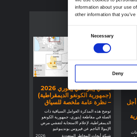
information about your use of
other information that you’ve
Consent
Necessary
Selection
Deny
توجيهات
تفشي إيبولا في إيتوري 2026
(جمهورية الكونغو الديمقراطية)
 أجل
– نظرة عامة ملخصة للسياق
توضح هذه المذكرة العوامل السياقية ذات
رية
الصلة في مقاطعة إيتوري، جمهورية الكونغو
الديمقراطية، لإعلام الاستجابة لتفشي مرض
الإيبولا الناجم عن فيروس بونديبوغيو.
حاث
شبكة أبحاث المخاطر المتعددة
2026