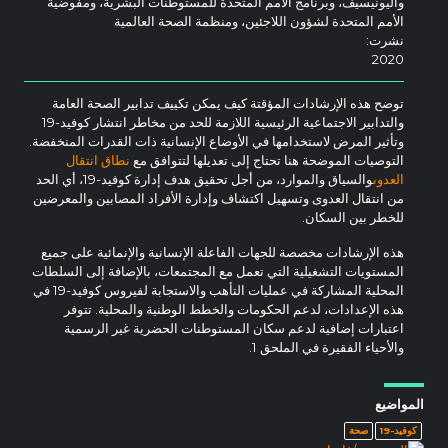
واليونيسيف، وبرنامج الأمم المتحدة للمستوطنات البشرية، ومفوضية
الأمم المتحدة لشؤون اللاجئين، ومنظمة الصحة العالمية
نشرت:
2020
توضح هذه الإرشادات المؤقتة كيف يمكن تكييف تدابير الصحة العامة
والتدابير الاجتماعية الرئيسية اللازمة للحد من مخاطر انتشار كوفيد-19
وتأثير المرض لاستخدامها في الأوضاع الإنسانية ذات القدرات المنخفضة.
التوصيات الموضحة هنا تحتاج إلى تعديلها لتتوافق مع
نطاق انتقال
العدوى
والسياق والموارد، من أجل تحقيق هدف إدارة كوفيد-19، أي الحد
من انتقال العدوى وتسهيل اكتشاف وإدارة الأفراد المصابين والمعرضين
للخطر بين السكان.
هذه الإرشادات مخصصة للجهات الفاعلة الإنسانية والإنمائية على جميع
المستويات التشغيلية التي تعمل مع المجتمعات، بالإضافة إلى السلطات
المحلية المشاركة في عمليات التأهب والاستجابة لفيروس كوفيد-19 في
هذه الإعدادات، لدعم الحكومات والخطط الوطنية والمحلية. تتوفر
اعتبارات إضافية لدعم سكان المستوطنات الحضرية غير الرسمية
والأحياء الفقيرة في الملحق 1.
المواضيع
كوفيد-19
صحة