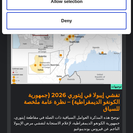
Allow selection
والسلوكية السابقة حول الإيبولا لتسليط الضوء على رؤى حرجة لجهود
الاستجابة المتكيفة محليًا والمدعومة بالسياق.
شبكة أبحاث المخاطر المتعددة
2026
Deny
توجيهات
تفشي إيبولا في إيتوري 2026 (جمهورية
الكونغو الديمقراطية) – نظرة عامة ملخصة
للسياق
توضح هذه المذكرة العوامل السياقية ذات الصلة في مقاطعة إيتوري،
جمهورية الكونغو الديمقراطية، لإعلام الاستجابة لتفشي مرض الإيبولا
الناجم عن فيروس بونديبوغيو.