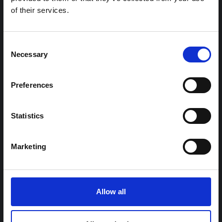
حاليًا بتفشي فيروس إيبولا بوندييبوغيو. لا تتناول المذكرة مباشرة
of their services.
الأخبار والتطورات الأخيرة في الاستجابة لفيروس إيبولا، بل تقدم
السياق العام الذي تعمل فيه جهات...
هال للعلوم المفتوحة
2026
Consent
Necessary
Selection
Preferences
Statistics
Marketing
توجيهات
توصيات: التخليق السريع لدروس العلوم
الاجتماعية والسلوكية حول الإيبولا من أجل
تفشي فيروس بونديبوغيو (2026) في إيتوري،
Allow all
جمهورية الكونغو الديمقراطية
تخليق سريع للدروس المستفادة من أبحاث العلوم الاجتماعية