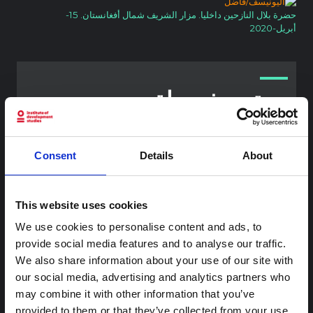
حضرة بلال النازحين داخليا. مزار الشريف شمال أفغانستان. 15-
أبريل-2020
محتوى ذو صلة
شرط
ملاحظة سياقية: ممارسات الجنازة في إيتوري
Consent
Details
About
هذه المذكرة هي الثانية التي ينتجها "التجمع من أجل إيتوري"، وهي
شبكة غير رسمية يقودها بشكل أساسي علماء اجتماعيون يقدمون
معلومات سياقية للاستجابة لتفشي إيبولا بونديبوغيو في إيتوري،
This website uses cookies
شرق جمهورية الكونغو الديمقراطية. توسع هذه المذكرة في ...
هال للعلوم المفتوحة
2026
We use cookies to personalise content and ads, to
provide social media features and to analyse our traffic.
شرط
We also share information about your use of our site with
ملاحظة سياقية حول تفشي إيبولا بونديبوغيو
our social media, advertising and analytics partners who
في إيتوري (2026)
may combine it with other information that you’ve
provided to them or that they’ve collected from your use
تقدم هذه المذكرة خلفية سياقية حول مقاطعة إيتوري، التي تتأثر