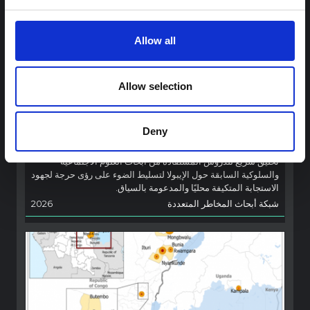
Allow all
توجيهات
Allow selection
توصيات: التخليق السريع لدروس العلوم
الاجتماعية والسلوكية حول الإيبولا من أجل
تفشي فيروس بونديبوغيو (2026) في إيتوري،
Deny
جمهورية الكونغو الديمقراطية
تخليق سريع للدروس المستفادة من أبحاث العلوم الاجتماعية
والسلوكية السابقة حول الإيبولا لتسليط الضوء على رؤى حرجة لجهود
الاستجابة المتكيفة محليًا والمدعومة بالسياق.
شبكة أبحاث المخاطر المتعددة
2026