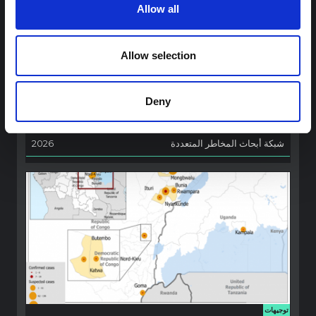
Allow all
توجيهات
توصيات: التخليق السريع لدروس العلوم
الاجتماعية والسلوكية حول الإيبولا من أجل
Allow selection
تفشي فيروس بونديبوغيو (2026) في إيتوري،
جمهورية الكونغو الديمقراطية
Deny
تخليق سريع للدروس المستفادة من أبحاث العلوم الاجتماعية
والسلوكية السابقة حول الإيبولا لتسليط الضوء على رؤى حرجة لجهود
الاستجابة المتكيفة محليًا والمدعومة بالسياق.
شبكة أبحاث المخاطر المتعددة
2026
توجيهات