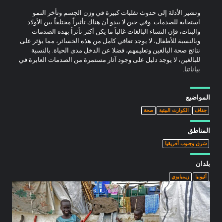
وتشير الأدلة إلى حدوث تقلبات كبيرة في وزن الجسم وتأخر النمو
استجابة للصدمات. وفي حين لا يبدو أن هناك تأثيراً مختلفاً بين الأولاد
والبنات، فإن النساء البالغات غالباً ما يكن أكثر تأثراً بهذه الصدمات.
وبالنسبة للأطفال، لا يوجد تعافي كامل من هذه الخسائر، مما يؤثر على
نتائج صحة البالغين وتعليمهم، فضلا عن الدخل مدى الحياة. بالنسبة
للبالغين، لا يوجد دليل على وجود آثار مستمرة من الصدمات العابرة في
بياناتنا.
المواضيع
جفاف
الكوارث البيئية
صحة
المناطق
شرق وجنوب أفريقيا
بلدان
أثيوبيا
زيمبابوي