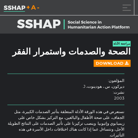
تقليل حجم الخط.
إعادة ضبط حجم ال
زيادة حجم ا
خطى الى المحتوى
مراجعة الأدلة
الصحة والصدمات واستمرار الفقر
DOWNLOAD
المؤلفون:
ديركون، س.، هودينوت، J.
نشرت:
2003
نستعرض في هذه الورقة الأدلة المتعلقة بتأثير الصدمات الكبيرة، مثل
الجفاف، على صحة الأطفال والبالغين، مع التركيز بشكل خاص على
زيمبابوي وإثيوبيا. وينصب تركيزنا على تأثير الصدمات على النتائج الطويلة
الأجل، ونتساءل عما إذا كانت هناك اختلافات داخل الأسرة في هذه
التأثيرات.