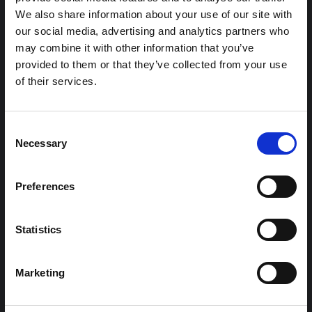
شبكة غير رسمية يقودها بشكل أساسي علماء اجتماعيون يقدمون
مائة منهم لا يزالون بدون تمويل.
أقرأ أقل
معلومات سياقية للاستجابة لتفشي إيبولا بونديبوغيو في إيتوري،
We also share information about your use of our site with
شرق جمهورية الكونغو الديمقراطية. توسع هذه المذكرة في ...
our social media, advertising and analytics partners who
هال للعلوم المفتوحة
2026
may combine it with other information that you’ve
provided to them or that they’ve collected from your use
شرط
of their services.
ملاحظة سياقية حول تفشي إيبولا بونديبوغيو
في إيتوري (2026)
Consent
تقدم هذه المذكرة خلفية سياقية حول مقاطعة إيتوري، التي تتأثر
Necessary
Selection
حاليًا بتفشي فيروس إيبولا بوندييبوغيو. لا تتناول المذكرة مباشرة
الأخبار والتطورات الأخيرة في الاستجابة لفيروس إيبولا، بل تقدم
السياق العام الذي تعمل فيه جهات...
Preferences
هال للعلوم المفتوحة
2026
Statistics
Marketing