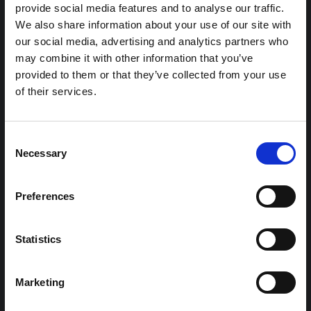
هذه المذكرة هي الثانية التي ينتجها "التجمع من أجل إيتوري"، وهي
provide social media features and to analyse our traffic.
شبكة غير رسمية يقودها بشكل أساسي علماء اجتماعيون يقدمون
We also share information about your use of our site with
معلومات سياقية للاستجابة لتفشي إيبولا بونديبوغيو في إيتوري،
our social media, advertising and analytics partners who
شرق جمهورية الكونغو الديمقراطية. توسع هذه المذكرة في ...
may combine it with other information that you’ve
هال للعلوم المفتوحة
2026
provided to them or that they’ve collected from your use
of their services.
شرط
ملاحظة سياقية حول تفشي إيبولا بونديبوغيو
في إيتوري (2026)
Consent
Necessary
تقدم هذه المذكرة خلفية سياقية حول مقاطعة إيتوري، التي تتأثر
Selection
حاليًا بتفشي فيروس إيبولا بوندييبوغيو. لا تتناول المذكرة مباشرة
الأخبار والتطورات الأخيرة في الاستجابة لفيروس إيبولا، بل تقدم
السياق العام الذي تعمل فيه جهات...
Preferences
هال للعلوم المفتوحة
2026
Statistics
Marketing