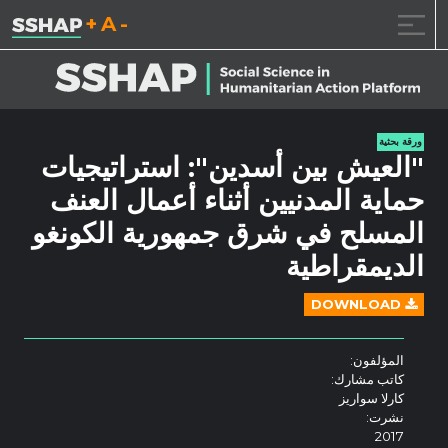
تقليل حجم الخط.
إعادة ضبط حجم ال
زيادة حجم ا
خطى الى المحتوى
ورقة بحثية
"العيش بين أسدين": استراتيجيات
حماية المدنيين أثناء أعمال العنف
المسلح في شرق جمهورية الكونغو
الديمقراطية
DOWNLOAD
المؤلفون:
كاتب مشارك:
كارلا سواريز
نشرت:
2017