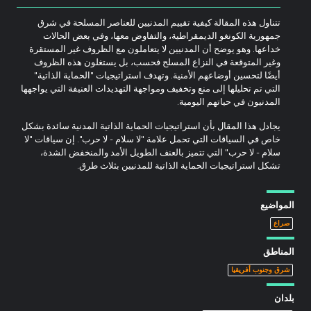
تتناول هذه المقالة كيفية تقييم المدنيين للعناصر المسلحة في شرق
جمهورية الكونغو الديمقراطية، والتفاوض معها، وفي بعض الحالات
خداعها. وهو يوضح أن المدنيين لا يتعاملون مع الظروف غير المستقرة
وغير المتوقعة في النزاع المسلح فحسب، بل يستغلون هذه الظروف
أيضًا لتحسين أوضاعهم الأمنية. وتهدف استراتيجيات "الحماية الذاتية"
التي تم تحليلها إلى منع وتخفيف ومواجهة التهديدات العنيفة التي يواجهها
المدنيون في حياتهم اليومية.
يجادل هذا المقال بأن استراتيجيات الحماية الذاتية المدنية سائدة بشكل
خاص في السياقات التي تحمل علامة "لا سلام - لا حرب". إن سياقات "لا
سلام - لا حرب" التي تتميز بالعنف الطويل الأمد والمنخفض الشدة،
تشكل استراتيجيات الحماية الذاتية للمدنيين بثلاث طرق.
المواضيع
صراع
المناطق
شرق وجنوب أفريقيا
بلدان