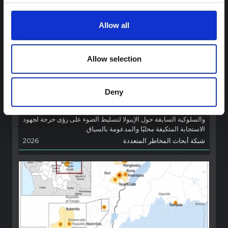
Allow all
توجيهات
توصيات: التخليق السريع لدروس العلوم
Allow selection
الاجتماعية والسلوكية حول الإيبولا من أجل
تفشي فيروس بونديبوغيو (2026) في إيتوري،
Deny
جمهورية الكونغو الديمقراطية
تخليق سريع للدروس المستفادة من أبحاث العلوم الاجتماعية
والسلوكية السابقة حول الإيبولا لتسليط الضوء على رؤى حرجة لجهود
الاستجابة المتكيفة محليًا والمدعومة بالسياق.
شبكة أبحاث المخاطر المتعددة
2026