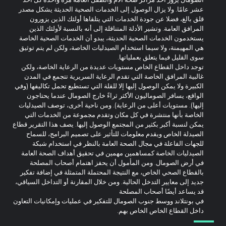
عشر عامًا. ولا يزال الوصول إلى الخدمات الصحية الحديثة يشكل مصدر
قلق بالغ، فضلا عن جودة الخدمات التي يتلقاها أولئك الذين يزورون
المرافق العامة. وتشير الأدلة المتناقلة إلى أنه بالنسبة لأولئك الذين
يستخدمون الخدمات الصحية الحديثة، يبدو أن الخدمات الصحية الخاصة
هي المهيمنة، ولا سيما استخدام الصيدليات الخاصة، ولكن لم يتم توثيق
سوى القليل فيما يتعلق بعملياتها.
توجد داخل القطاع الخاص مستويات عديدة من الرعاية الخاصة، ولكن
غالبية المرافق الخاصة التي تقدم الرعاية السريرية تتجمع في المدن
الكبيرة ولا يمكن الوصول إليها إلا للقلة التي تستطيع تحمل تكاليفها (وفي
الواقع، يسافر الصوماليون الأكثر ثراءً خارج الصومال عندما يحتاجون
إليها). مستويات أعلى من الرعاية). ومن ناحية أخرى، توصف الصيدليات
الخاصة بأنها منتشرة في كل مكان وتقدم مجموعة من الخدمات التي
يمكن لنسبة أكبر بكثير من المجتمع الوصول إليها. يصف هذا التقرير قطاع
الصيدلة الخاص ويقدم معلومات للتأثير على تصميم البرامج، للسماح
للجهات الفاعلة في مجال الصحة العامة بالنظر في استخدام شبكة
الصيدليات الخاصة كمساهمين مهمين في تحقيق أهداف الصحة العامة
في أرض الصومال. ومن المأمول أن يحفز اهتمام أصحاب المصلحة
بالقطاع الصحي الخاص، مع النتيجة المحتملة المتمثلة في إضافة تفكير
جديد إلى معايير التدخل الحالية. ومن خلال المقارنة أو التداخل السياقي،
قد يساعد أيضًا أصحاب المصلحة
في بونتلاند ووسط جنوب الصومال للتفكير في عمليات وإمكانيات التعاون
داخل القطاع الخاص الخاص بهم.