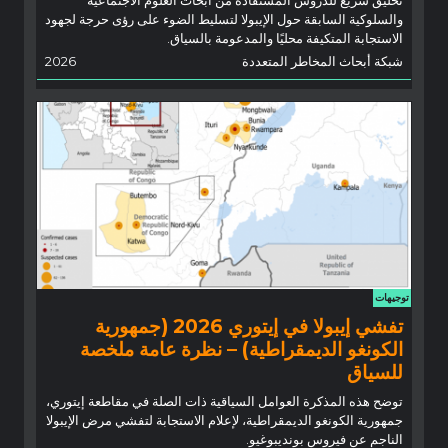
تخليق سريع للدروس المستفادة من أبحاث العلوم الاجتماعية
والسلوكية السابقة حول الإيبولا لتسليط الضوء على رؤى حرجة لجهود
الاستجابة المتكيفة محليًا والمدعومة بالسياق.
شبكة أبحاث المخاطر المتعددة
2026
توجيهات
تفشي إيبولا في إيتوري 2026 (جمهورية
الكونغو الديمقراطية) – نظرة عامة ملخصة
للسياق
توضح هذه المذكرة العوامل السياقية ذات الصلة في مقاطعة إيتوري،
جمهورية الكونغو الديمقراطية، لإعلام الاستجابة لتفشي مرض الإيبولا
الناجم عن فيروس بونديبوغيو.