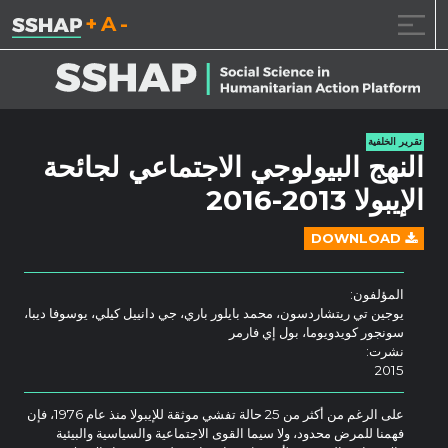
تقليل حجم الخط.
إعادة ضبط حجم ال
زيادة حجم ا
خطى الى المحتوى
تقرير الخلفية
النهج البيولوجي الاجتماعي لجائحة
الإيبولا 2013-2016
DOWNLOAD
المؤلفون:
يوجين تي ريتشاردسون، محمد بايلور باري، جي دانييل كيلي، يوسوفا ديبا،
سونجور كويدويوما، بول إي فارمر
نشرت:
2015
على الرغم من أكثر من 25 حالة تفشي موثقة للإيبولا منذ عام 1976، فإن
فهمنا للمرض محدود، ولا سيما القوى الاجتماعية والسياسية والبيئية