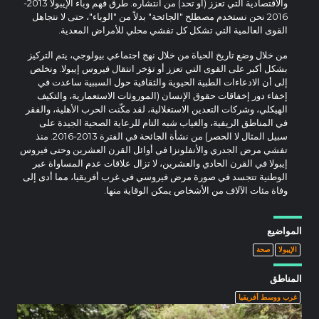
والاقتصادية التي تعزز (أو تحد) من انتشاره. طرق فهم وباء الإيبولا 2013-
2016 نحن نستخدم مصطلح "الجائحة" بدلاً من "الوباء"، حتى لا نتجاهل
القوى العالمية التي تشكل كل تفشي محلي للأمراض المعدية.
من خلال وضع تاريخ الحياة من خلال نهج اجتماعي بيولوجي، يتم التركيز
بشكل أكبر على القوى التي تعزز أو تؤخر انتقال فيروس إيبولا. ونخلص
إلى أن الادعاءات الطبية الحيوية والثقافية حول السببية ساعدت في
إخفاء دور إخفاقات حقوق الإنسان (الموروثات الاستعمارية، والتكيف
الهيكلي، وشركات التعدين الاستغلالية، لقد مكّنت الحرب الأهلية، والفقر
في المناطق الريفية، والغياب شبه التام للرعاية الصحية الجيدة على
سبيل المثال لا الحصر) من نشأة الجائحة في الفترة 2013-2016. منذ
تفشي مرض الجدري والأنفلونزا في أوائل القرن العشرين وحتى فيروس
إيبولا في القرن الحادي والعشرين، لا تزال علاقات عدم المساواة عبر
الوطنية تتجسد في صورة مرض فيروسي في غرب أفريقيا، مما أدى إلى
وفاة مئات الآلاف من الأشخاص يمكن الوقاية منها.
المواضيع
الإيبولا
صحة
المناطق
غرب ووسط أفريقيا