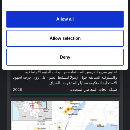
Allow all
توجيهات
Allow selection
توصيات: التخليق السريع لدروس العلوم
الاجتماعية والسلوكية حول الإيبولا من أجل
تفشي فيروس بونديبوغيو (2026) في إيتوري،
Deny
جمهورية الكونغو الديمقراطية
تخليق سريع للدروس المستفادة من أبحاث العلوم الاجتماعية
والسلوكية السابقة حول الإيبولا لتسليط الضوء على رؤى حرجة لجهود
الاستجابة المتكيفة محليًا والمدعومة بالسياق.
شبكة أبحاث المخاطر المتعددة
2026