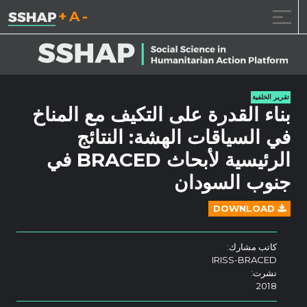
تقليل حجم الخط.
إعادة ضبط حجم ال
زيادة حجم ا
خطى الى المحتوى
تقرير الخلفية
بناء القدرة على التكيف مع المناخ
في السياقات الهشة: النتائج
الرئيسية لأبحاث BRACED في
جنوب السودان
DOWNLOAD
كاتب مشارك:
IRISS-BRACED
نشرت:
2018