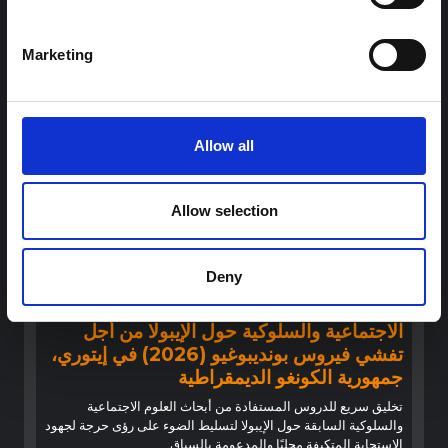
الأخبار والتطورات الأخيرة في الاستجابة لفيروس إيبولا، بل تقدم
السياق العام الذي تعمل فيه جهات...
هال للعلوم المفتوحة
2026
Marketing
Allow all
Allow selection
Deny
توجيهات
توصيات: التخليق السريع لدروس العلوم
الاجتماعية والسلوكية حول الإيبولا من أجل
تفشي فيروس بونديبوغيو (2026) في إيتوري،
جمهورية الكونغو الديمقراطية
تخليق سريع للدروس المستفادة من أبحاث العلوم الاجتماعية
والسلوكية السابقة حول الإيبولا لتسليط الضوء على رؤى حرجة لجهود
الاستجابة المتكيفة محليًا والمدعومة بالسياق.