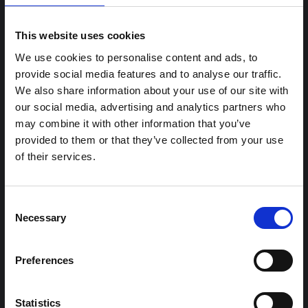
This website uses cookies
We use cookies to personalise content and ads, to
محتوى ذو صلة
provide social media features and to analyse our traffic.
We also share information about your use of our site with
شرط
our social media, advertising and analytics partners who
ملاحظة سياقية: ممارسات الجنازة في إيتوري
may combine it with other information that you’ve
هذه المذكرة هي الثانية التي ينتجها "التجمع من أجل إيتوري"، وهي
provided to them or that they’ve collected from your use
شبكة غير رسمية يقودها بشكل أساسي علماء اجتماعيون يقدمون
of their services.
معلومات سياقية للاستجابة لتفشي إيبولا بونديبوغيو في إيتوري،
شرق جمهورية الكونغو الديمقراطية. توسع هذه المذكرة في ...
هال للعلوم المفتوحة
2026
Consent
Necessary
Selection
شرط
ملاحظة سياقية حول تفشي إيبولا بونديبوغيو
Preferences
في إيتوري (2026)
تقدم هذه المذكرة خلفية سياقية حول مقاطعة إيتوري، التي تتأثر
حاليًا بتفشي فيروس إيبولا بوندييبوغيو. لا تتناول المذكرة مباشرة
Statistics