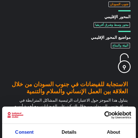
جنوب السودان
المحور الإقليمي
محور وسط وشرق أفريقيا
مواضيع المحور الإقليمي
البيئة والمناخ
الاستجابة للفيضانات في جنوب السودان من خلال
العلاقة بين العمل الإنساني والسلام والتنمية
يتناول هذا الموجز حول الاعتبارات الرئيسية المشاكل المترابطة في
سياق جنوب السودان من خلال التركيز على الفيضانات، مع أهمية أوسع
للدول الأخرى في المنطقة، مثل جمهورية الكونغو الديمقراطية
والسودان، التي تعاني من مشاكل مماثلة.
محور وسط وشرق أفريقيا
Consent
Details
About
2024
SSHAP