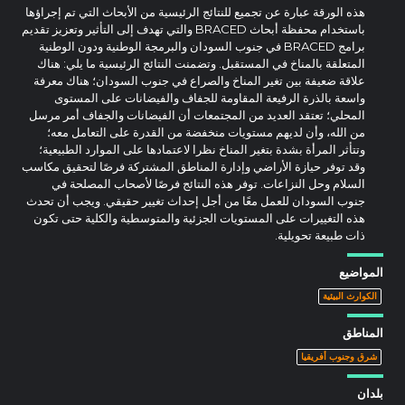
هذه الورقة عبارة عن تجميع للنتائج الرئيسية من الأبحاث التي تم إجراؤها
باستخدام محفظة أبحاث BRACED والتي تهدف إلى التأثير وتعزيز تقديم
برامج BRACED في جنوب السودان والبرمجة الوطنية ودون الوطنية
المتعلقة بالمناخ في المستقبل. وتضمنت النتائج الرئيسية ما يلي: هناك
علاقة ضعيفة بين تغير المناخ والصراع في جنوب السودان؛ هناك معرفة
واسعة بالذرة الرفيعة المقاومة للجفاف والفيضانات على المستوى
المحلي؛ تعتقد العديد من المجتمعات أن الفيضانات والجفاف أمر مرسل
من الله، وأن لديهم مستويات منخفضة من القدرة على التعامل معه؛
وتتأثر المرأة بشدة بتغير المناخ نظرا لاعتمادها على الموارد الطبيعية؛
وقد توفر حيازة الأراضي وإدارة المناطق المشتركة فرصًا لتحقيق مكاسب
السلام وحل النزاعات. توفر هذه النتائج فرصًا لأصحاب المصلحة في
جنوب السودان للعمل معًا من أجل إحداث تغيير حقيقي. ويجب أن تحدث
هذه التغييرات على المستويات الجزئية والمتوسطية والكلية حتى تكون
ذات طبيعة تحويلية.
المواضيع
الكوارث البيئية
المناطق
شرق وجنوب أفريقيا
بلدان