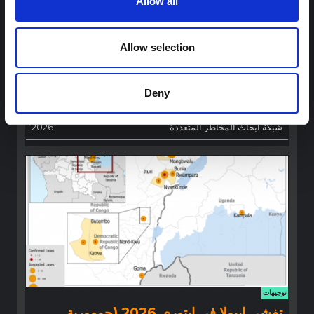
Allow all
توصيات: التخليق السريع لدروس العلوم
الاجتماعية والسلوكية حول الإيبولا من أجل
تفشي فيروس بونديبوغيو (2026) في إيتوري،
Allow selection
جمهورية الكونغو الديمقراطية
تخليق سريع للدروس المستفادة من أبحاث العلوم الاجتماعية
Deny
والسلوكية السابقة حول الإيبولا لتسليط الضوء على رؤى حرجة لجهود
الاستجابة المتكيفة محليًا والمدعومة بالسياق.
شبكة أبحاث المخاطر المتعددة
2026
توجيهات
تفشي إيبولا في إيتوري 2026 (جمهورية