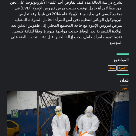
تشرح دراسة الحالة هذه كيف تفاوض أحد علماء الأنثروبولوجيا على دفن
آمن طبيًا لامرأة حامل توفيت بسبب مرض فيروس الإيبولا (EVD) في
مجتمع كيسي في بداية وباء الإيبولا عام 2014 في غينيا. وقد تعارض
البروتوكول الوبائي لتنظيم دفن آمن للمرأة الحامل المتوفاة المصابة
بمرض فيروس الإيبولا مع حاجة المجتمع المحلي إلى طقوس الدفن بعد
الولادة القيصرية بعد الوفاة. حدثت مواجهة متوترة. وفقًا لثقافة كيسي،
عندما تموت امرأة حامل، يجب إزالة الجنين قبل دفنه لتجنب اللعنة على
المجتمع.
المواضيع
الإيبولا
صحة
بلدان
غينيا