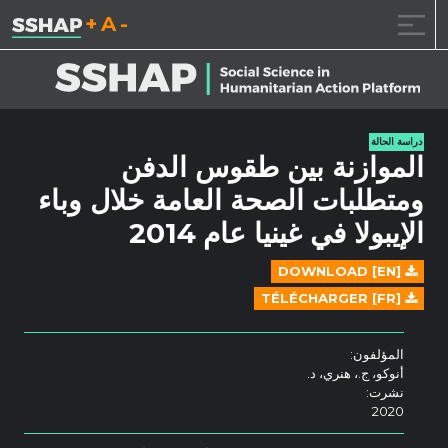
تقليل حجم الخط.
إعادة ضبط حجم ال
زيادة حجم ا
خطى الى المحتوى
دراسة الحالة
الموازنة بين طقوس الدفن
ومتطلبات الصحة العامة خلال وباء
الإيبولا في غينيا عام 2014
DOWNLOAD [EN]
TÉLÉCHARGER [FR]
المؤلفون:
أنوكو، ج.، هنري، د.
نشرت:
2020