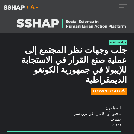
تقليل حجم الخط.
إعادة ضبط حجم ال
زيادة حجم ا
خطى الى المحتوى
مراجعة الأدلة
جلب وجهات نظر المجتمع إلى
عملية صنع القرار في الاستجابة
للإيبولا في جمهورية الكونغو
الديمقراطية
DOWNLOAD
المؤلفون:
باجيو، أو.، كامارا، كو، برو، سي.
نشرت:
2019