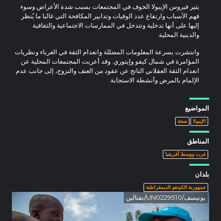
يثير فيروس الإيبولا الخوف في المجتمعات بسبب شدة الأعراض وسوء
فهم الأسباب وارتفاع عدد الوفيات وتدابير المكافحة التي غالبا ما يُنظر
إليها على أنها تدخلية وتتدخل في الممارسات الاجتماعية والثقافية
والدينية المحلية.
وانتشرت بسرعة المعلومات المضللة وانعدام الثقة في الغرباء ونظريات
المؤامرة في شمال كيفو وإيتوري. وقد أعربت المجتمعات المحلية عن
انعدام الثقة العقلاني الناتج عن عقود من العنف والنزوح، إلى جانب عدم
الإلمام بالمرض وأنشطة الاستجابة.
المواضيع
الإيبولا
صحة
المناطق
غرب ووسط أفريقيا
بلدان
جمهورية الكونغو الديمقراطية
يونيسف/UN0229510/نفتالين