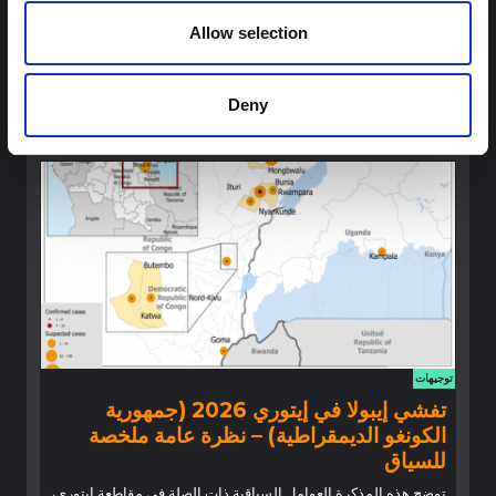
جمهورية الكونغو الديمقراطية
Allow selection
تخليق سريع للدروس المستفادة من أبحاث العلوم الاجتماعية
والسلوكية السابقة حول الإيبولا لتسليط الضوء على رؤى حرجة لجهود
الاستجابة المتكيفة محليًا والمدعومة بالسياق.
Deny
شبكة أبحاث المخاطر المتعددة
2026
توجيهات
تفشي إيبولا في إيتوري 2026 (جمهورية
الكونغو الديمقراطية) – نظرة عامة ملخصة
للسياق
توضح هذه المذكرة العوامل السياقية ذات الصلة في مقاطعة إيتوري،