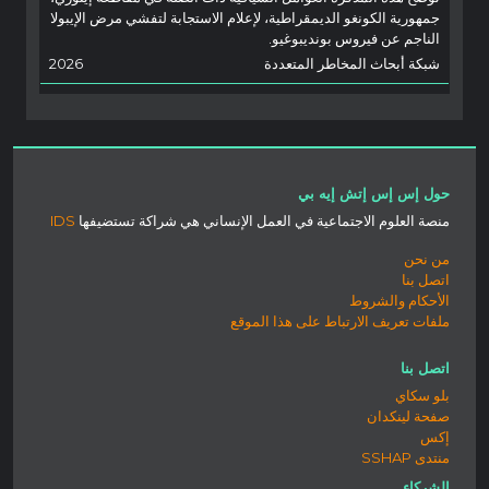
جمهورية الكونغو الديمقراطية، لإعلام الاستجابة لتفشي مرض الإيبولا
الناجم عن فيروس بونديبوغيو.
شبكة أبحاث المخاطر المتعددة
2026
حول إس إس إتش إيه بي
منصة العلوم الاجتماعية في العمل الإنساني هي شراكة تستضيفها
IDS
من نحن
اتصل بنا
الأحكام والشروط
ملفات تعريف الارتباط على هذا الموقع
اتصل بنا
بلو سكاي
صفحة لينكدان
إكس
منتدى SSHAP
الشركاء