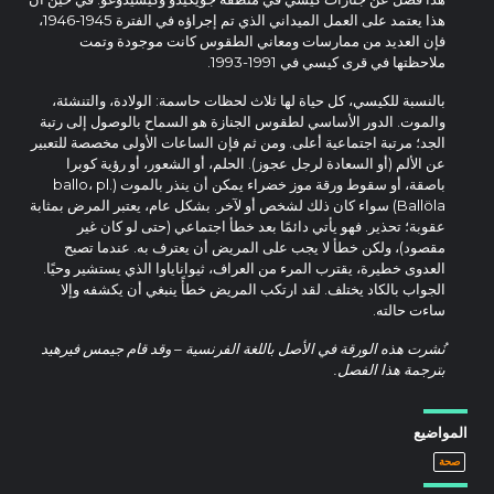
هذا يعتمد على العمل الميداني الذي تم إجراؤه في الفترة 1945-1946،
فإن العديد من ممارسات ومعاني الطقوس كانت موجودة وتمت
ملاحظتها في قرى كيسي في 1991-1993.
بالنسبة للكيسي، كل حياة لها ثلاث لحظات حاسمة: الولادة، والتنشئة،
والموت. الدور الأساسي لطقوس الجنازة هو السماح بالوصول إلى رتبة
الجد؛ مرتبة اجتماعية أعلى. ومن ثم فإن الساعات الأولى مخصصة للتعبير
عن الألم (أو السعادة لرجل عجوز). الحلم، أو الشعور، أو رؤية كوبرا
باصقة، أو سقوط ورقة موز خضراء يمكن أن ينذر بالموت (ballo، pl.
Ballöla) سواء كان ذلك لشخص أو لآخر. بشكل عام، يعتبر المرض بمثابة
عقوبة؛ تحذير. فهو يأتي دائمًا بعد خطأ اجتماعي (حتى لو كان غير
مقصود)، ولكن خطأ لا يجب على المريض أن يعترف به. عندما تصبح
العدوى خطيرة، يقترب المرء من العراف، ثيواناياوا الذي يستشير وحيًا.
الجواب بالكاد يختلف. لقد ارتكب المريض خطأً ينبغي أن يكشفه وإلا
ساءت حالته.
نُشرت هذه الورقة في الأصل باللغة الفرنسية – وقد قام جيمس فيرهيد
بترجمة هذا الفصل.
المواضيع
صحة