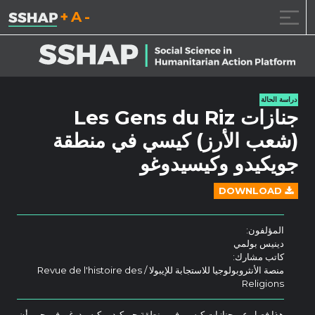
تقليل حجم الخط.
إعادة ضبط حجم ال
زيادة حجم ا
خطى الى المحتوى
دراسة الحالة
جنازات Les Gens du Riz
(شعب الأرز) كيسي في منطقة
جويكيدو وكيسيدوغو
DOWNLOAD
المؤلفون:
دينيس بولمي
كاتب مشارك:
منصة الأنثروبولوجيا للاستجابة للإيبولا / Revue de l'histoire des
Religions
هذا فصل عن جنازات كيسي في منطقة جويكيدو وكيسيدوغو. في حين أن