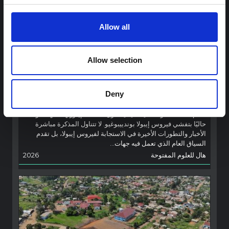
هذه المذكرة هي الثانية التي ينتجها "التجمع من أجل إيتوري"، وهي
شبكة غير رسمية يقودها بشكل أساسي علماء اجتماعيون يقدمون
Allow all
معلومات سياقية للاستجابة لتفشي إيبولا بونديبوغيو في إيتوري،
شرق جمهورية الكونغو الديمقراطية. توسع هذه المذكرة في ...
هال للعلوم المفتوحة
2026
Allow selection
شرط
ملاحظة سياقية حول تفشي إيبولا بونديبوغيو
Deny
في إيتوري (2026)
تقدم هذه المذكرة خلفية سياقية حول مقاطعة إيتوري، التي تتأثر
حاليًا بتفشي فيروس إيبولا بوندييبوغيو. لا تتناول المذكرة مباشرة
الأخبار والتطورات الأخيرة في الاستجابة لفيروس إيبولا، بل تقدم
السياق العام الذي تعمل فيه جهات...
هال للعلوم المفتوحة
2026