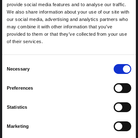
provide social media features and to analyse our traffic.
شرط
We also share information about your use of our site with
الاختباء على مرأى من الجميع: استراتيجيات
our social media, advertising and analytics partners who
حماية النازحين بعد إغلاق مواقع حماية المدنيين
may combine it with other information that you’ve
في جوبا
provided to them or that they’ve collected from your use
يتناول هذا المقال كيف يحافظ سكان مواقع حماية المدنيين السابقين
of their services.
على سلامتهم وحماية أنفسهم بعد تسليم بعثة الأمم المتحدة في
جنوب السودان (UNMISS) مواقع حماية المدنيين إلى حكومة
الوحدة الوطنية الانتقالية المعاد تنشيطها.
Consent
محور وسط وشرق أفريقيا
Necessary
Selection
السياسة العالمية
2023
Preferences
Statistics
محتوى ذو صلة
شرط
Marketing
ملاحظة سياقية: ممارسات الجنازة في إيتوري