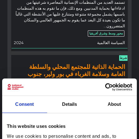
تستمد العديد من المنظمات الإنسانية المعاصرة شرعيتها من
ادعاءاتها بحماية المدنيين. ومع ذلك، فإن ما تقوم به هذه المنظمات
باسمها يشمل مجموعة متنوعة ومتنازع عليها من الأنشطة التي غالباً
ما تكون بعيدة كل البعد عما يقوم به الجمهور العالمي والسكان
المتضررون...
محور وسط وشرق أفريقيا
السياسة العالمية
2024
شرط
الحماية الذاتية للمجتمع المحلي والسلطة
العامة وسلامة الغرباء في بور ولير، جنوب
السودان
إن الحماية ليست مجرد شيء تقوم به أو تقدمه الدول والمنظمات
الإنسانية وقوات حفظ السلام المسلحة للناس. نستخدم بيانات
المقابلات من المجتمعات المحلية في بور ولير في جنوب السودان،
Consent
Details
About
التي تأثرت بالنزاع منذ فترة طويلة، لإظهار كيف أن الاهتمام بالعلاقة
بين
محور وسط وشرق أفريقيا
This website uses cookies
السياسة العالمية
2024
We use cookies to personalise content and ads, to