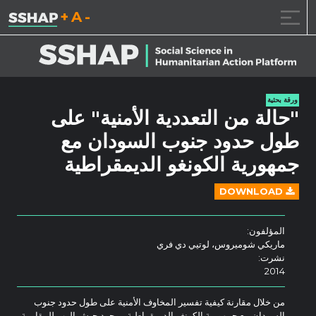
تقليل حجم الخط.
إعادة ضبط حجم ال
زيادة حجم ا
خطى الى المحتوى
ورقة بحثية
"حالة من التعددية الأمنية" على
طول حدود جنوب السودان مع
جمهورية الكونغو الديمقراطية
DOWNLOAD
المؤلفون:
ماريكي شوميروس، لوتيي دي فري
نشرت:
2014
من خلال مقارنة كيفية تفسير المخاوف الأمنية على طول حدود جنوب
السودان مع جمهورية الكونغو الديمقراطية - وجود جيش الرب للمقاومة