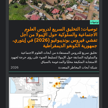
توجيهات
توصيات: التخليق السريع لدروس العلوم
الاجتماعية والسلوكية حول الإيبولا من أجل
تفشي فيروس بونديبوغيو (2026) في إيتوري،
جمهورية الكونغو الديمقراطية
تخليق سريع للدروس المستفادة من أبحاث العلوم الاجتماعية
والسلوكية السابقة حول الإيبولا لتسليط الضوء على رؤى حرجة لجهود
الاستجابة المتكيفة محليًا والمدعومة بالسياق.
شبكة أبحاث المخاطر المتعددة
2026