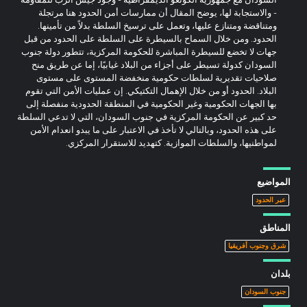
- والاستجابة لها، يوضح المقال أن ممارسات أمن الحدود هنا مرتجلة
ومتناقضة ومتنازع عليها، وتعمل على ترسيخ السلطة بدلاً من تأمينها.
الحدود. ومن خلال السماح بالسيطرة على السلطة على الحدود من قبل
جهات لا تخضع للسيطرة المباشرة للحكومة المركزية، تتطور دولة جنوب
السودان كدولة تسيطر على أجزاء من البلاد غيابيًا، إما عن طريق منح
صلاحيات تقديرية لسلطات حكومية منخفضة المستوى على مستوى
البلاد. الحدود أو من خلال الإهمال التكتيكي. إن عمليات الأمن التي تقوم
بها الجهات الحكومية وغير الحكومية في المنطقة الحدودية منفصلة إلى
حد كبير عن الحكومة المركزية في جنوب السودان، التي لا تدعي السلطة
على هذه الحدود، وبالتالي لا تأخذ في الاعتبار على ما يبدو انعدام الأمن
لمواطنيها، والسلطات الموازية. كتهديد للاستقرار المركزي.
المواضيع
عبر الحدود
المناطق
شرق وجنوب أفريقيا
بلدان
جنوب السودان