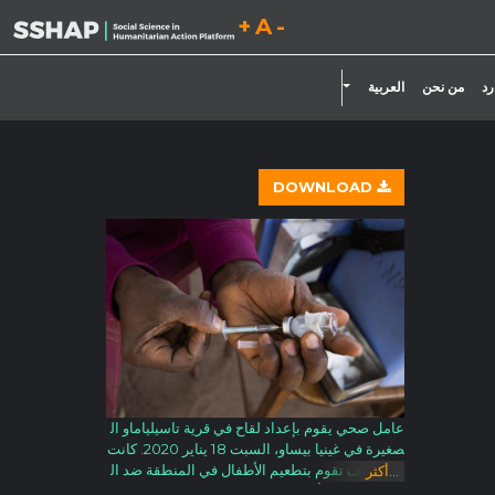
تقليل حجم الخط.
إعادة ضبط حجم الخط.
زيادة حجم الخط.
تبديل القائمة المنسدلة
رد
من نحن
العربية
DOWNLOAD
عامل صحي يقوم بإعداد لقاح في قرية تاسيلياماو ال
صغيرة في غينيا بيساو، السبت 18 يناير 2020. كانت
اليونيسف تقوم بتطعيم الأطفال في المنطقة ضد ال
...
أكثر
حصبة وشلل الأطفال في حملة مستمرة. صورة اليون