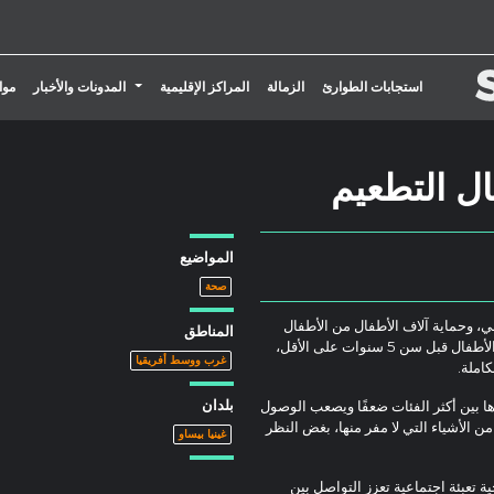
تبديل القائمة المنسدلة
استجابات الطوارئ
الزمالة
المراكز الإقليمية
المدونات والأخبار
موا
ل التطعيم
المواضيع
صحة
ي، وحماية آلاف الأطفال من الأطفال
المناطق
ونقص المناعة. يؤدي الوصول إلى التطعيم إلى تجنب وفاة آلاف الأطفال قبل سن 5 سنوات على الأقل،
غرب ووسط أفريقيا
املة.
بلدان
ها بين أكثر الفئات ضعفًا ويصعب الوصول
ن الأشياء التي لا مفر منها، بغض النظر
غينيا بيساو
ة تعبئة اجتماعية تعزز التواصل بين