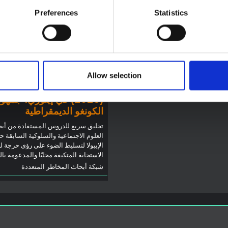
Preferences
Statistics
 المذكرة خلفية سياقية حول مقاطعة
لتي تتأثر حاليًا بتفشي فيروس إيبولا
توجيهات
يو. لا تتناول المذكرة مباشرة الأخبار
توصيات: التخليق السريع
ت الأخيرة في الاستجابة لفيروس
لدروس العلوم الاجتماعية
ل تقدم السياق العام الذي تعمل فيه
والسلوكية حول الإيبولا من
Allow selection
وم المفتوحة
2026
تفشي فيروس بونديبوغيو
(2026) في إيتوري، جمهو
الكونغو الديمقراطية
تخليق سريع للدروس المستفادة من أب
العلوم الاجتماعية والسلوكية السابقة ح
الإيبولا لتسليط الضوء على رؤى حرجة ل
الاستجابة المتكيفة محليًا والمدعومة با
شبكة أبحاث المخاطر المتعددة