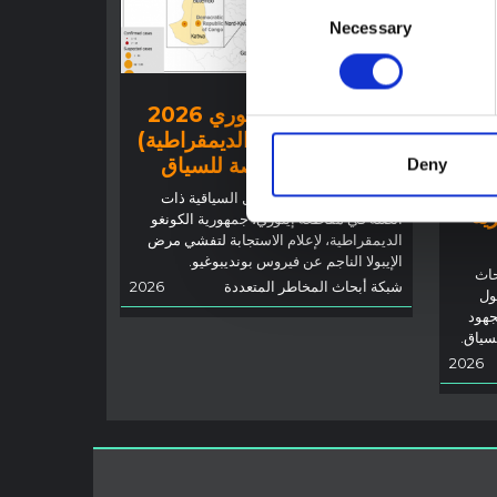
Consent
Necessary
Selection
توجيهات
تفشي إيبولا في إيتوري 2026
(جمهورية الكونغو الديمقراطية)
 أجل
– نظرة عامة ملخصة للسياق
Deny
توضح هذه المذكرة العوامل السياقية ذات
رية
الصلة في مقاطعة إيتوري، جمهورية الكونغو
الديمقراطية، لإعلام الاستجابة لتفشي مرض
الإيبولا الناجم عن فيروس بونديبوغيو.
حاث
شبكة أبحاث المخاطر المتعددة
2026
ول
جهود
لسياق.
2026