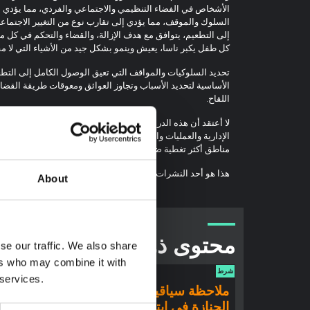
الأشخاص في الفضاء التنظيمي والاجتماعي والفردي، مما يؤدي إ
السلوك والموقف، مما يؤدي إلى تقارب نوع من التغيير الاجتماع
إلى التطعيم، يتوافق مع هدف الإزالة، والقضاء والتحكم في كل ما
كل طفل يكبر ناسا، يعيش وينمو بشكل جيد من الأشياء التي لا مفر
تحديد السلوكيات والمواقف التي تعيق الوصول الكامل إلى التط
الأساسية لتحديد الأسباب وتجاوز العوائق ومعوقات طريقة القضا
اللقاح.
لا أعتقد أن هذه الدراسة تساهم بشكل مادي في تحديد استراتيجيا
الإدارية والعمليات والمكملة من خلال الفهم السلوكي للمجتمعات
مناطق أكثر تغطية ضحلة.
هذا هو أحد النشرات
اليونيسف
تم النشر في الأصل على موقع ا
About
محتوى ذو صلة
se our traffic. We also share
ers who may combine it with
شرط
شرط
 services.
ملاحظة سياقية: ممارسات
ملاحظ
الجنازة في إيتوري
إيبولا