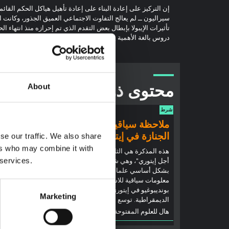
إن التركيز على إعادة البناء على إعادة تأهيل هياكل الحكم القائمة
سيراليون ــ لم يعالج التفاوت الاجتماعي العميق الجذور، وكانت ا
تأثيرات الإيبولا بإبطال بعض التقدم الذي تم إحرازه منذ انتهاء ا
دروس بالغة الأهمية يمكن تعلمها حول كيفية دعم المجتمعات ال
محتوى ذو صلة
About
شرط
شرط
ملاحظة سياقية: ممارسات
ملاحظ
الجنازة في إيتوري
إيبولا
se our traffic. We also share
(2026)
ers who may combine it with
هذه المذكرة هي الثانية التي ينتجها "التجمع من
 services.
أجل إيتوري"، وهي شبكة غير رسمية يقودها
تقدم هذه
بشكل أساسي علماء اجتماعيون يقدمون
إيتوري، ا
معلومات سياقية للاستجابة لتفشي إيبولا
بوندييبوغ
بونديبوغيو في إيتوري، شرق جمهورية الكونغو
والتطورا
Marketing
الديمقراطية. توسع هذه المذكرة في ...
إيبولا، ب
هال للعلوم المفتوحة
2026
جهات...
هال للعل