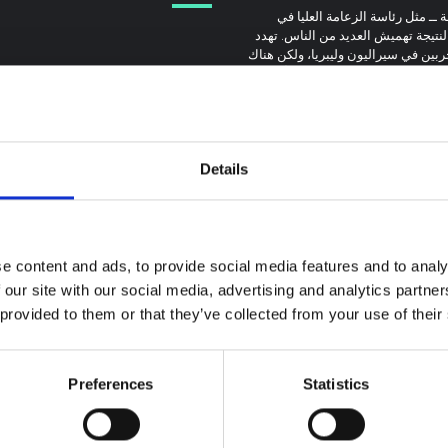
 ــ مثل رئاسة الزعامة العليا في
لنتيجة تهميش العديد من الناس. تهدد
لحربين في سيراليون وليبريا، ولكن هناك
تي شكلها العنف والحرب بشكل أفضل.
Details
ة سياقية حول تفشي
 بونديبوغيو في إيتوري
e content and ads, to provide social media features and to analy
 our site with our social media, advertising and analytics partn
 provided to them or that they’ve collected from your use of their
 المذكرة خلفية سياقية حول مقاطعة
لتي تتأثر حاليًا بتفشي فيروس إيبولا
توجيهات
يو. لا تتناول المذكرة مباشرة الأخبار
توصيات: التخليق السريع
ت الأخيرة في الاستجابة لفيروس
Preferences
Statistics
لدروس العلوم الاجتماعية
ل تقدم السياق العام الذي تعمل فيه
والسلوكية حول الإيبولا من
وم المفتوحة
2026
تفشي فيروس بونديبوغيو