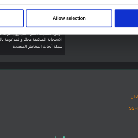
(2026) في إيتوري، جمهو
الكونغو الديمقراطية
Allow selection
تخليق سريع للدروس المستفادة من أب
العلوم الاجتماعية والسلوكية السابقة ح
الإيبولا لتسليط الضوء على رؤى حرجة ل
الاستجابة المتكيفة محليًا والمدعومة با
شبكة أبحاث المخاطر المتعددة
دان
الممولين