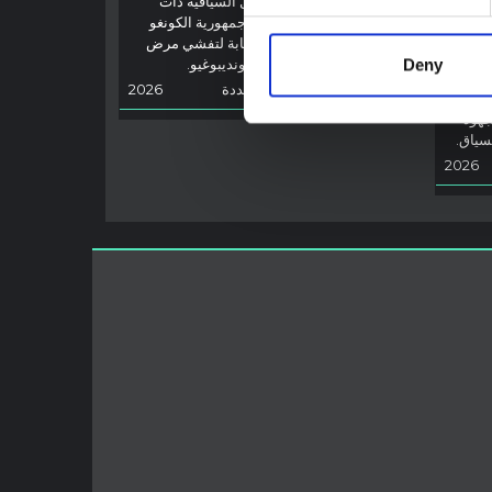
توضح هذه المذكرة العوامل السياقية ذات
رية
الصلة في مقاطعة إيتوري، جمهورية الكونغو
الديمقراطية، لإعلام الاستجابة لتفشي مرض
الإيبولا الناجم عن فيروس بونديبوغيو.
Deny
حاث
شبكة أبحاث المخاطر المتعددة
2026
ول
جهود
لسياق.
2026