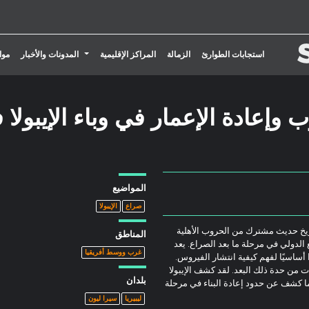
تبديل القائمة المنسدلة
استجابات الطوارئ
الزمالة
المراكز الإقليمية
المدونات والأخبار
موا
وإعادة الإعمار في وباء الإيبولا 
المواضيع
صراع
الإيبولا
ريخ حديث مشترك من الحروب الأهلية
المناطق
ع الدولي في مرحلة ما بعد الصراع. يعد
غرب ووسط أفريقيا
 أساسيًا لفهم كيفية انتشار الفيروس.
ت من حدة ذلك البعد. لقد كشف الإيبولا
بلدان
ما كشف عن حدود إعادة البناء في مرحلة
ليبيريا
سيرا ليون