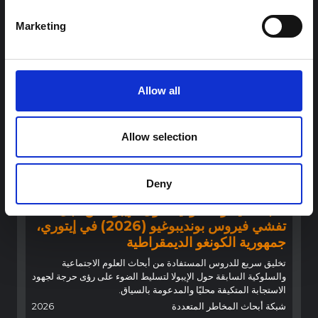
هال للعلوم المفتوحة
2026
Marketing
Allow all
Allow selection
توجيهات
Deny
توصيات: التخليق السريع لدروس العلوم
الاجتماعية والسلوكية حول الإيبولا من أجل
تفشي فيروس بونديبوغيو (2026) في إيتوري،
جمهورية الكونغو الديمقراطية
تخليق سريع للدروس المستفادة من أبحاث العلوم الاجتماعية
والسلوكية السابقة حول الإيبولا لتسليط الضوء على رؤى حرجة لجهود
الاستجابة المتكيفة محليًا والمدعومة بالسياق.
شبكة أبحاث المخاطر المتعددة
2026