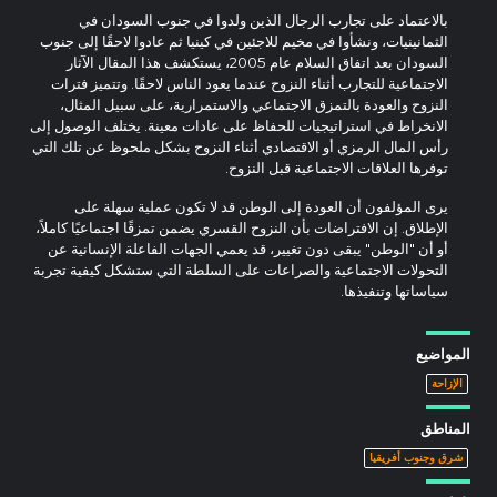
بالاعتماد على تجارب الرجال الذين ولدوا في جنوب السودان في
الثمانينيات، ونشأوا في مخيم للاجئين في كينيا ثم عادوا لاحقًا إلى جنوب
السودان بعد اتفاق السلام عام 2005، يستكشف هذا المقال الآثار
الاجتماعية للتجارب أثناء النزوح عندما يعود الناس لاحقًا. وتتميز فترات
النزوح والعودة بالتمزق الاجتماعي والاستمرارية، على سبيل المثال،
الانخراط في استراتيجيات للحفاظ على عادات معينة. يختلف الوصول إلى
رأس المال الرمزي أو الاقتصادي أثناء النزوح بشكل ملحوظ عن تلك التي
توفرها العلاقات الاجتماعية قبل النزوح.
يرى المؤلفون أن العودة إلى الوطن قد لا تكون عملية سهلة على
الإطلاق. إن الافتراضات بأن النزوح القسري يضمن تمزقًا اجتماعيًا كاملاً،
أو أن "الوطن" يبقى دون تغيير، قد يعمي الجهات الفاعلة الإنسانية عن
التحولات الاجتماعية والصراعات على السلطة التي ستشكل كيفية تجربة
سياساتها وتنفيذها.
المواضيع
الإزاحة
المناطق
شرق وجنوب أفريقيا