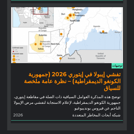
توجيهات
تفشي إيبولا في إيتوري 2026 (جمهورية
الكونغو الديمقراطية) – نظرة عامة ملخصة
للسياق
توضح هذه المذكرة العوامل السياقية ذات الصلة في مقاطعة إيتوري،
جمهورية الكونغو الديمقراطية، لإعلام الاستجابة لتفشي مرض الإيبولا
الناجم عن فيروس بونديبوغيو.
شبكة أبحاث المخاطر المتعددة
2026