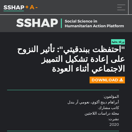
تقليل حجم الخط.
إعادة ضبط حجم ال
زيادة حجم ا
خطى الى المحتوى
ورقة بحثية
"احتفظت ببندقيتي": تأثير النزوح
على إعادة تشكيل التمييز
الاجتماعي أثناء العودة
DOWNLOAD
المؤلفون:
أبراهام دينج أكوي، نعومي آر بندل
كاتب مشارك:
مجلة دراسات اللاجئين
نشرت:
2020