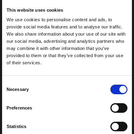
This website uses cookies
محتوى ذو صلة
We use cookies to personalise content and ads, to
provide social media features and to analyse our traffic.
شرط
We also share information about your use of our site with
ملاحظة سياقية: ممارسات الجنازة في إيتوري
our social media, advertising and analytics partners who
may combine it with other information that you’ve
هذه المذكرة هي الثانية التي ينتجها "التجمع من أجل إيتوري"، وهي
provided to them or that they’ve collected from your use
شبكة غير رسمية يقودها بشكل أساسي علماء اجتماعيون يقدمون
معلومات سياقية للاستجابة لتفشي إيبولا بونديبوغيو في إيتوري،
of their services.
شرق جمهورية الكونغو الديمقراطية. توسع هذه المذكرة في ...
هال للعلوم المفتوحة
2026
Consent
شرط
Necessary
Selection
ملاحظة سياقية حول تفشي إيبولا بونديبوغيو
في إيتوري (2026)
Preferences
تقدم هذه المذكرة خلفية سياقية حول مقاطعة إيتوري، التي تتأثر
حاليًا بتفشي فيروس إيبولا بوندييبوغيو. لا تتناول المذكرة مباشرة
الأخبار والتطورات الأخيرة في الاستجابة لفيروس إيبولا، بل تقدم
Statistics
السياق العام الذي تعمل فيه جهات...