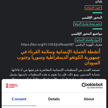
بلدان
جنوب السودان
المحور الإقليمي
محور وسط وشرق أفريقيا
مواضيع المحور الإقليمي
النزوح والحماية الإنسانية
معرف الهوية الرقمي:
https://doi.org/10.1093/jrs/feaa087
أنشطة الحماية الإنسانية وسلامة الغرباء في
جمهورية الكونغو الديمقراطية وسوريا وجنوب
السودان
تستمد العديد من المنظمات الإنسانية المعاصرة شرعيتها من ادعاءاتها
بحماية المدنيين. ومع ذلك، فإن ما تقوم به هذه المنظمات باسمها يشمل
مجموعة متنوعة ومتنازع عليها من الأنشطة التي غالباً ما تكون بعيدة كل
البعد عما يقوم به الجمهور العالمي والسكان المتضررون...
محور وسط وشرق أفريقيا
السياسة العالمية
2024
Consent
Details
About