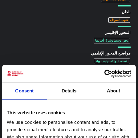
بلدان
جنوب السودان
المحور الإقليمي
محور وسط وشرق أفريقيا
مواضيع المحور الإقليمي
الاستعداد والاستجابة للوباء
محتوى ذو صلة
Consent
Details
About
شرط
ملاحظة سياقية: ممارسات الجنازة في إيتوري
This website uses cookies
هذه المذكرة هي الثانية التي ينتجها "التجمع من أجل إيتوري"، وهي
We use cookies to personalise content and ads, to
شبكة غير رسمية يقودها بشكل أساسي علماء اجتماعيون يقدمون
معلومات سياقية للاستجابة لتفشي إيبولا بونديبوغيو في إيتوري،
provide social media features and to analyse our traffic.
شرق جمهورية الكونغو الديمقراطية. توسع هذه المذكرة في ...
We also share information about your use of our site with