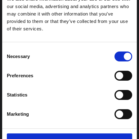
هال للعلوم المفتوحة
2026
our social media, advertising and analytics partners who
may combine it with other information that you’ve
شرط
provided to them or that they’ve collected from your use
ملاحظة سياقية حول تفشي إيبولا بونديبوغيو
of their services.
في إيتوري (2026)
تقدم هذه المذكرة خلفية سياقية حول مقاطعة إيتوري، التي تتأثر
Consent
حاليًا بتفشي فيروس إيبولا بوندييبوغيو. لا تتناول المذكرة مباشرة
Necessary
الأخبار والتطورات الأخيرة في الاستجابة لفيروس إيبولا، بل تقدم
Selection
السياق العام الذي تعمل فيه جهات...
هال للعلوم المفتوحة
2026
Preferences
Statistics
Marketing