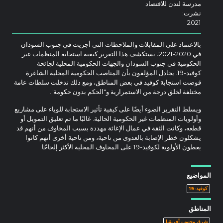
مدرسة لندن للاقتصاد
نشرت:
2021
بالاعتماد على المقابلات والملاحظات التي أجريت في جنوب السودان
في 2020-2021، يستكشف هذا التقرير كيفية استجابة المنظمات غير
الحكومية في جنوب السودان والجهات الحكومية المحلية لجائحة
كوفيد-19. يجادل المؤلفون بأن المناصب الحكومية المحلية الشاغرة
قوضت استجابة كوفيد في بعض المناطق، ومع ذلك تدخلت سلطات عامة
مختلفة لخلق درجة من الاستمرارية و"الحكم بدون حكومة".
ويسلط التقرير الضوء أيضًا على كيفية تأثير الاستجابة للوباء على مشاريع
وأولويات المنظمات غير الحكومية الحالية. غالبًا ما تم تعليق التمويل أو
قطعه، وكانت الثقة في عمال الإغاثة مهددة بسبب المخاوف من أنهم قد
يشكلون خطر الإصابة بالعدوى من ناحية، ومن ناحية أخرى أنهم كانوا
يعطون الأولوية لكوفيد-19 على المخاوف المحلية الأكثر إلحاحًا.
المواضيع
كوفيد-19
المناطق
شرق وجنوب أفريقيا