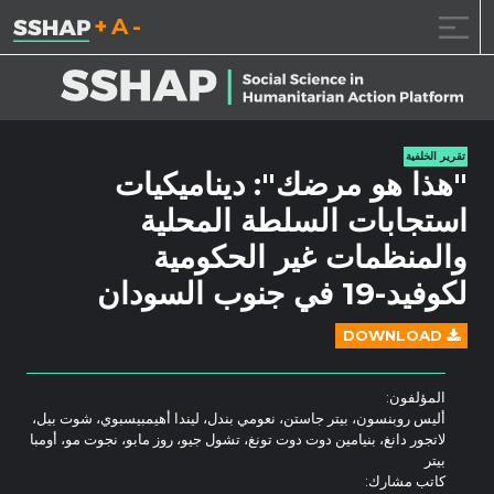
تقليل حجم الخط.
إعادة ضبط حجم ال
زيادة حجم ا
خطى الى المحتوى
تقرير الخلفية
"هذا هو مرضك": ديناميكيات
استجابات السلطة المحلية
والمنظمات غير الحكومية
لكوفيد-19 في جنوب السودان
DOWNLOAD
المؤلفون:
أليس روبنسون، بيتر جاستن، نعومي بندل، ليندا أهيمبيسبوي، شوت بيل،
لاتجور دانغ، بنيامين دوت دوت تونغ، تشول جيو، روز مابو، نجوت مو، أومبا
بيتر
كاتب مشارك: