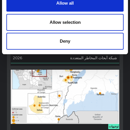
Allow all
توجيهات
توصيات: التخليق السريع لدروس العلوم
الاجتماعية والسلوكية حول الإيبولا من أجل
Allow selection
تفشي فيروس بونديبوغيو (2026) في إيتوري،
جمهورية الكونغو الديمقراطية
تخليق سريع للدروس المستفادة من أبحاث العلوم الاجتماعية
Deny
والسلوكية السابقة حول الإيبولا لتسليط الضوء على رؤى حرجة لجهود
الاستجابة المتكيفة محليًا والمدعومة بالسياق.
شبكة أبحاث المخاطر المتعددة
2026
توجيهات