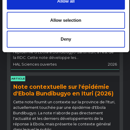
Allow all
ARTICLE
Note contextuelle : Pratiques
Allow selection
funéraires en Ituri
Cette note est la deuxième produite par " le collectif
pour l'Ituri ", un réseau informel principalement animé
Deny
par des chercheurs en sciences sociales qui fournissent
des informations contextuelles pour la réponse à
l'épidémie d'Ebola à Bundibugyo dans l'Ituri, à l'est de
la RDC. Cette note développe les…
HAL Sciences ouvertes
2026
ARTICLE
Note contextuelle sur l'épidémie
d'Ebola Bundibugyo en Ituri (2026)
Cette note fournit un contexte sur la province de l'Ituri,
actuellement touchée par une épidémie d'Ebola
Bundibugyo. La note n'aborde pas directement
l'actualité et les derniers développements de la
réponse à Ebola, mais présente le contexte général
dans lequel le public...