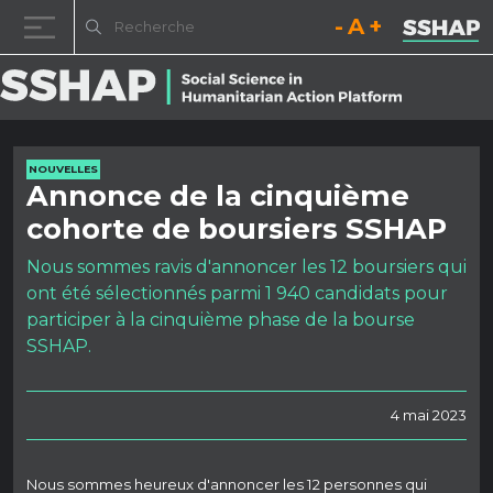
Diminuez la taille de la pol
Réinitialisez la t
Augmentez l
Passer au contenu
NOUVELLES
Annonce de la cinquième
cohorte de boursiers SSHAP
Nous sommes ravis d'annoncer les 12 boursiers qui
ont été sélectionnés parmi 1 940 candidats pour
participer à la cinquième phase de la bourse
SSHAP.
4 mai 2023
Nous sommes heureux d'annoncer les 12 personnes qui