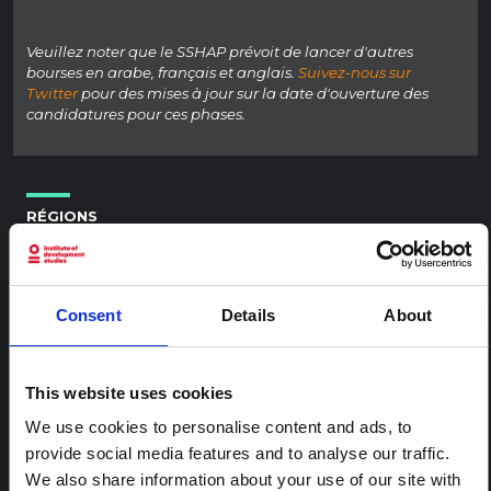
Veuillez noter que le SSHAP prévoit de lancer d'autres
bourses en arabe, français et anglais.
Suivez-nous sur
Twitter
pour des mises à jour sur la date d'ouverture des
candidatures pour ces phases.
RÉGIONS
TOUTES LES RÉGIONS
PARTICIPEZ À LA DISCUSSION SUR BLUESKY
Partagez vos réflexions et restez informé
Consent
Details
About
SUIVRE @SSHAP-ACTION
PROCHAIN ARTICLE
This website uses cookies
Quitter le Soudan : un voyage
We use cookies to personalise content and ads, to
cyclique vers la sécurité
provide social media features and to analyse our traffic.
Ce blog est un récit de première main rédigé par Machar
We also share information about your use of our site with