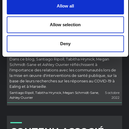
de pandémie.
Allow all
Santiago Ripoll, Tabitha Hrynick, Megan Schmidt-Sane,
10 octobre
Ashley Ouvrier
2022
Allow selection
POST PRÉCÉDENT
Établir des relations communautaires
pour promouvoir l’équité en matière
Deny
de vaccins
Dans ce blog, Santiago Ripoll, Tabitha Hrynick, Megan
Schmidt-Sane et Ashley Ouvrier réfléchissent à
l'importance des relations avec les communautés lors de
la mise en œuvre d'interventions de santé publique, sur la
base de leurs recherches sur les réponses au COVID-19 à
Ealing et à Marseille.
Santiago Ripoll, Tabitha Hrynick, Megan Schmidt-Sane,
5 octobre
Ashley Ouvrier
2022