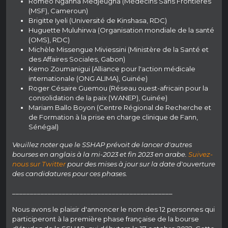
Roméo Nganha Medjeugna (Médecins Sans Frontières
(MSF), Cameroun)
Brigitte Iyeli (Université de Kinshasa, RDC)
Huguette Muluhirwa (Organisation mondiale de la santé
(OMS), RDC)
Michèle Missengue Miviessini (Ministère de la Santé et
des Affaires Sociales, Gabon)
Kemo Zoumanigui (Alliance pour l'action médicale
internationale (ONG ALIMA), Guinée)
Roger Césaire Guemou (Réseau ouest-africain pour la
consolidation de la paix (WANEP), Guinée)
Mariam Ballo Boyon (Centre Régional de Recherche et
de Formation à la prise en charge clinique de Fann,
Sénégal)
Veuillez noter que le SSHAP prévoit de lancer d'autres
bourses en anglais à la mi-2023 et fin 2023 en arabe.
Suivez-
nous sur Twitter
pour des mises à jour sur la date d'ouverture
des candidatures pour ces phases.
_____________________________________________
Nous avons le plaisir d'annoncer le nom des 12 personnes qui
participeront à la première phase française de la bourse