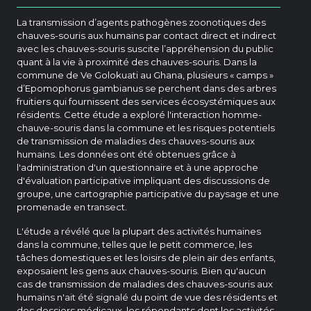
La transmission d’agents pathogènes zoonotiques des
chauves-souris aux humains par contact direct et indirect
avec les chauves-souris suscite l’appréhension du public
quant à la vie à proximité des chauves-souris. Dans la
commune de Ve Golokuati au Ghana, plusieurs « camps »
d’Epomophorus gambianus se perchent dans des arbres
fruitiers qui fournissent des services écosystémiques aux
résidents. Cette étude a exploré l'interaction homme-
chauve-souris dans la commune et les risques potentiels
de transmission de maladies des chauves-souris aux
humains. Les données ont été obtenues grâce à
l'administration d'un questionnaire et à une approche
d'évaluation participative impliquant des discussions de
groupe, une cartographie participative du paysage et une
promenade en transect.
L'étude a révélé que la plupart des activités humaines
dans la commune, telles que le petit commerce, les
tâches domestiques et les loisirs de plein air des enfants,
exposaient les gens aux chauves-souris. Bien qu'aucun
cas de transmission de maladies des chauves-souris aux
humains n'ait été signalé du point de vue des résidents et
des dossiers médicaux, les répondants dont les activités