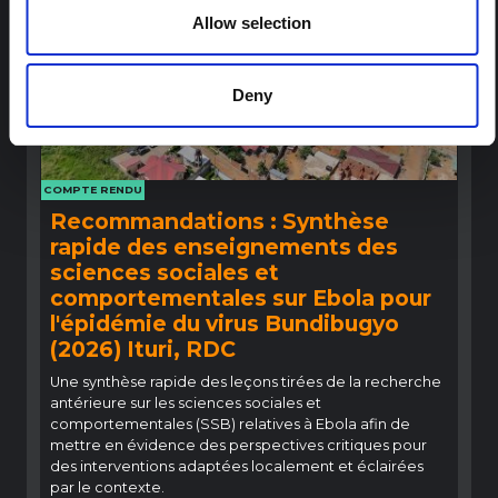
Allow selection
Deny
COMPTE RENDU
Recommandations : Synthèse
rapide des enseignements des
sciences sociales et
comportementales sur Ebola pour
l'épidémie du virus Bundibugyo
(2026) Ituri, RDC
Une synthèse rapide des leçons tirées de la recherche
antérieure sur les sciences sociales et
comportementales (SSB) relatives à Ebola afin de
mettre en évidence des perspectives critiques pour
des interventions adaptées localement et éclairées
par le contexte.