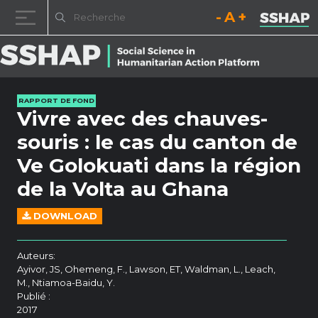
Diminuez la taille de la pol
Réinitialisez la t
Augmentez l
Passer au contenu
RAPPORT DE FOND
Vivre avec des chauves-
souris : le cas du canton de
Ve Golokuati dans la région
de la Volta au Ghana
DOWNLOAD
Auteurs:
Ayivor, JS, Ohemeng, F., Lawson, ET, Waldman, L., Leach,
M., Ntiamoa-Baidu, Y.
Publié :
2017