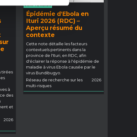
COMPTE RENDU
:
Épidémie d'Ebola en
s
Ituri 2026 (RDC) –
Aperçu résumé du
t
contexte
sur
Cette note détaille les facteurs
ie
contextuels pertinents dans la
o
province de l'Ituri, en RDC, afin
d'éclairer la réponse à l'épidémie de
maladie à virus Ebola causée par le
 tirées
virus Bundibugyo.
les
Réseau de recherche sur les
2026
multi-risques
ves à
nce des
s
ment et
2026