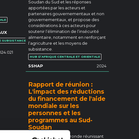
Soudan du Sud et les réponses
apportées par les acteurs et
partenaires gouvernementaux et non
gouvernementaux, et propose des
ALE
considérations à ces acteurs pour
soutenir l’élimination de l’insécurité
AUX
alimentaire, notamment en renforçant
E SUBSISTANCE
l’agriculture et les moyens de
subsistance.
24.021
HUB D’AFRIQUE CENTRALE ET ORIENTALE
SSHAP
2024
Rapport de réunion :
L'impact des réductions
du financement de l'aide
mondiale sur les
personnes et les
programmes au Sud-
Soudan
Rapport d'une table ronde réunissant