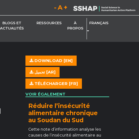
Diminuez la taille de la police.
Réinitialisez la taille de la police.
Augmentez la taille de la 
BLOGS ET
RESSOURCES
À
FRANÇAIS
ACTUALITÉS
PROPOS
BASCULER LE MENU DÉROU
ANT
DOWNLOAD [EN]
تحميل [AR]
TÉLÉCHARGER [FR]
VOIR ÉGALEMENT
Réduire l’insécurité
alimentaire chronique
au Soudan du Sud
Cette note d’information analyse les
causes de l’insécurité alimentaire au