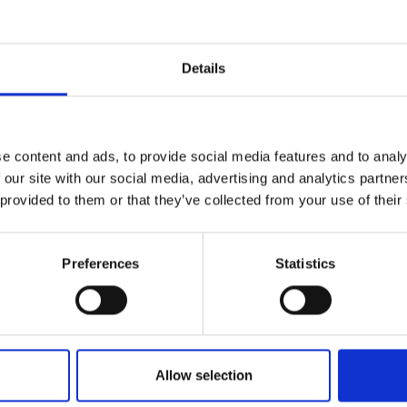
Details
e content and ads, to provide social media features and to analy
 our site with our social media, advertising and analytics partn
 provided to them or that they’ve collected from your use of their
Preferences
Statistics
 contextuelle sur
idémie d'Ebola
ibugyo en Ituri
Allow selection
6)