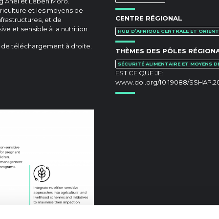
g Anei et Leben Moro.
griculture et les moyens de
CENTRE RÉGIONAL
frastructures, et de
e et sensible à la nutrition.
HUB D’AFRIQUE CENTRALE ET ORIENT
n de téléchargement à droite.
THÈMES DES PÔLES RÉGION
SÉCURITÉ ALIMENTAIRE ET MOYENS D
EST CE QUE JE:
www.doi.org/10.19088/SSHAP.20