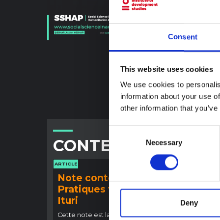
Consent
This website uses cookies
We use cookies to personalis
information about your use of
other information that you’ve
Consent
CONTENU ASSOCIÉ
Necessary
Selection
ARTICLE
ARTICLE
Note contextuelle :
Note
Pratiques funéraires en
l'ép
Ituri
Bund
Deny
(202
Cette note est la deuxième produite