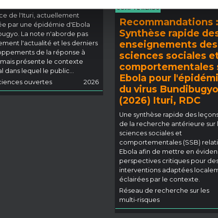
note fournit un contexte sur la
COMPTE RENDU
ce de l'Ituri, actuellement
Recommandations 
e par une épidémie d'Ebola
Synthèse rapide de
ugyo. La note n'aborde pas
enseignements des
ement l'actualité et les derniers
oppements de la réponse à
sciences sociales e
 mais présente le contexte
comportementales 
 dans lequel le public...
Ebola pour l'épidém
iences ouvertes
2026
du virus Bundibugy
(2026) Ituri, RDC
Une synthèse rapide des leçons
de la recherche antérieure sur 
sciences sociales et
comportementales (SSB) relati
Ebola afin de mettre en évide
perspectives critiques pour de
interventions adaptées locale
éclairées par le contexte.
Réseau de recherche sur les
multi-risques