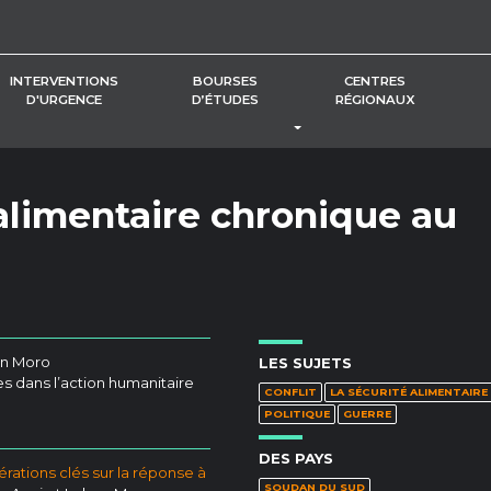
INTERVENTIONS
BOURSES
CENTRES
D'URGENCE
D’ÉTUDES
RÉGIONAUX
BASCULER LE MENU DÉROUL
 alimentaire chronique au
en Moro
LES SUJETS
s dans l’action humanitaire
CONFLIT
LA SÉCURITÉ ALIMENTAIRE
POLITIQUE
GUERRE
DES PAYS
rations clés sur la réponse à
SOUDAN DU SUD