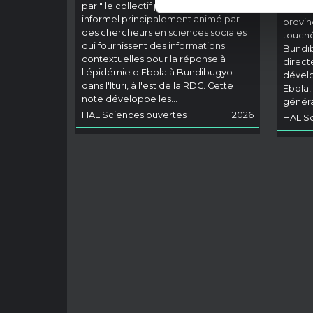
par " le collectif pour l'Ituri ", un réseau
Cette 
informel principalement animé par
provin
des chercheurs en sciences sociales
touché
qui fournissent des informations
Bundib
contextuelles pour la réponse à
direct
l'épidémie d'Ebola à Bundibugyo
dével
dans l'Ituri, à l'est de la RDC. Cette
Ebola,
note développe les…
général
HAL Sciences ouvertes
2026
HAL Sc