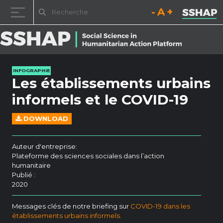
Diminuez la taille de la pol
Réinitialisez la t
Augmentez l
Passer au contenu
INFOGRAPHIE
Les établissements urbains
informels et le COVID-19
DOWNLOAD
Auteur d'entreprise:
Plateforme des sciences sociales dans l’action
humanitaire
Publié :
2020
Messages clés de notre briefing sur
COVID-19 dans les
établissements urbains informels.