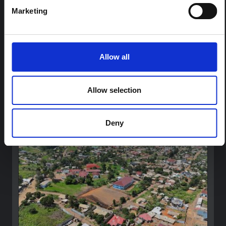
Marketing
ARTICLE
Note contextuelle sur l'épidémie
d'Ebola Bundibugyo en Ituri (2026)
Allow all
Cette note fournit un contexte sur la province de l'Ituri,
actuellement touchée par une épidémie d'Ebola
Bundibugyo. La note n'aborde pas directement
Allow selection
l'actualité et les derniers développements de la
réponse à Ebola, mais présente le contexte général
dans lequel le public...
Deny
HAL Sciences ouvertes
2026