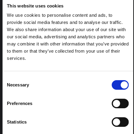
les établissements urbains informels
This website uses cookies
Considérations clés pour protéger les établissements
We use cookies to personalise content and ads, to
urbains informels contre la propagation et les impacts du
COVID-19.
provide social media features and to analyse our traffic.
SSHAP
2020
We also share information about your use of our site with
our social media, advertising and analytics partners who
may combine it with other information that you’ve provided
to them or that they’ve collected from your use of their
services.
CONTENU ASSOCIÉ
ARTICLE
Consent
Note contextuelle : Pratiques
Necessary
Selection
funéraires en Ituri
Cette note est la deuxième produite par " le collectif
Preferences
pour l'Ituri ", un réseau informel principalement animé
par des chercheurs en sciences sociales qui fournissent
des informations contextuelles pour la réponse à
l'épidémie d'Ebola à Bundibugyo dans l'Ituri, à l'est de
Statistics
la RDC. Cette note développe les…
HAL Sciences ouvertes
2026