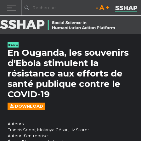
Diminuez la taille de la pol
Réinitialisez la t
Augmentez l
Passer au contenu
BLOG
En Ouganda, les souvenirs
d’Ebola stimulent la
résistance aux efforts de
santé publique contre le
COVID-19
DOWNLOAD
Auteurs:
Francis Sebbi, Moianya César, Liz Storer
Auteur d'entreprise: