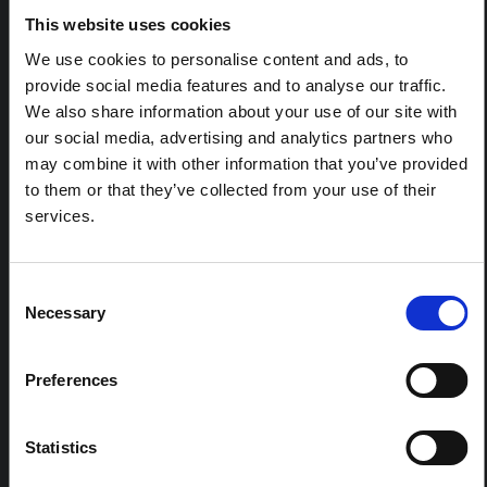
HAL Sciences ouvertes
2026
This website uses cookies
We use cookies to personalise content and ads, to
ARTICLE
provide social media features and to analyse our traffic.
Note contextuelle sur l'épidémie
We also share information about your use of our site with
d'Ebola Bundibugyo en Ituri (2026)
our social media, advertising and analytics partners who
Cette note fournit un contexte sur la province de l'Ituri,
may combine it with other information that you’ve provided
actuellement touchée par une épidémie d'Ebola
to them or that they’ve collected from your use of their
Bundibugyo. La note n'aborde pas directement
services.
l'actualité et les derniers développements de la
réponse à Ebola, mais présente le contexte général
dans lequel le public...
HAL Sciences ouvertes
2026
Consent
Necessary
Selection
Preferences
Statistics