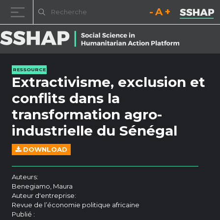
Diminuez la taille de la pol
Réinitialisez la t
Augmentez l
Passer au contenu
RESSOURCE
Extractivisme, exclusion et
conflits dans la
transformation agro-
industrielle du Sénégal
DOWNLOAD
Auteurs:
Benegiamo, Maura
Auteur d'entreprise:
Revue de l’économie politique africaine
Publié :