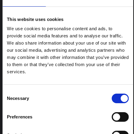
par des chercheurs en sciences sociales qui fournissent
des informations contextuelles pour la réponse à
l'épidémie d'Ebola à Bundibugyo dans l'Ituri, à l'est de
This website uses cookies
la RDC. Cette note développe les…
We use cookies to personalise content and ads, to
HAL Sciences ouvertes
2026
provide social media features and to analyse our traffic.
We also share information about your use of our site with
ARTICLE
our social media, advertising and analytics partners who
Note contextuelle sur l'épidémie
may combine it with other information that you’ve provided
d'Ebola Bundibugyo en Ituri (2026)
to them or that they’ve collected from your use of their
Cette note fournit un contexte sur la province de l'Ituri,
services.
actuellement touchée par une épidémie d'Ebola
Bundibugyo. La note n'aborde pas directement
l'actualité et les derniers développements de la
réponse à Ebola, mais présente le contexte général
Consent
dans lequel le public...
Necessary
Selection
HAL Sciences ouvertes
2026
Preferences