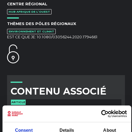
CENTRE RÉGIONAL
HUB AFRIQUE DE L’OUEST
THÈMES DES PÔLES RÉGIONAUX
ENVIRONNEMENT ET CLIMAT
EST CE QUE JE:
10.1080/03056244.2020.1794661
CONTENU ASSOCIÉ
ARTICLE
Note contextuelle : Pratiques
funéraires en Ituri
Cette note est la deuxième produite par " le collectif
Consent
Details
About
pour l'Ituri ", un réseau informel principalement animé