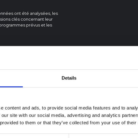
onnées ont été analysées, les
sions clés concernant leur
s programmes prévus et les
Details
 contextuelle sur
idémie d'Ebola
ibugyo en Ituri
6)
e content and ads, to provide social media features and to analy
note fournit un contexte sur la
 our site with our social media, advertising and analytics partn
COMPTE RENDU
ce de l'Ituri, actuellement
Recommandations 
 provided to them or that they’ve collected from your use of their
e par une épidémie d'Ebola
Synthèse rapide de
ugyo. La note n'aborde pas
enseignements des
ement l'actualité et les derniers