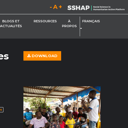
Diminuez la taille de la police.
Réinitialisez la taille de la police.
Augmentez la taille de la 
BLOGS ET
RESSOURCES
À
FRANÇAIS
ACTUALITÉS
PROPOS
BASCULER LE MENU DÉROU
ANT
es
DOWNLOAD
S