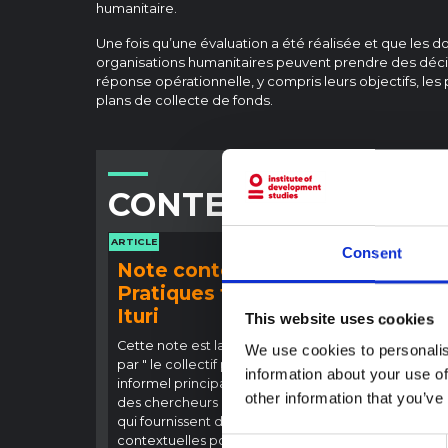
humanitaire.
Une fois qu’une évaluation a été réalisée et que les d
organisations humanitaires peuvent prendre des déci
réponse opérationnelle, y compris leurs objectifs, le
plans de collecte de fonds.
CONTENU ASSOCIÉ
ARTICLE
ARTICLE
Consent
Note contextuelle :
Note
Pratiques funéraires en
l'ép
Ituri
Bund
This website uses cookies
(202
Cette note est la deuxième produite
We use cookies to personalis
par " le collectif pour l'Ituri ", un réseau
Cette 
information about your use of
informel principalement animé par
provin
other information that you’ve
des chercheurs en sciences sociales
touché
qui fournissent des informations
Bundib
contextuelles pour la réponse à
Consent
direct