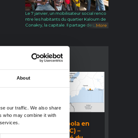
Le 7 janvier, un mobilisateur social renco
ntre les habitants du quartier Kaloum de
Conakry, la capitale. Il partage des inform
...
More
ations cruciales sur la MVE, notamment s
ur la façon de se protéger contre la mala
die et de prévenir sa propagation. Au 14 j
anvier 2015, la Guinée restait l’un des trois
pays souffrant d’une transmission intense
et généralisée de la maladie à virus Ebola
(MVE). À ce jour, le pays a enregistré 2 80
6 cas cumulés (confirmés, probables et s
uspectés), entraînant 1 814 décès. On esti
About
me que 4,1 millions d'enfants vivent dans
des zones touchées par le virus, tandis q
ue 564 enfants et jeunes âgés de moins
de 20 ans ont eux-mêmes été infectés.
Malgré ces obstacles, au cours de la sem
se our traffic. We also share
aine précédant le 14 janvier, le pays a enr
ers who may combine it with
COMPTE RENDU
egistré son plus faible total hebdomadair
:
Épidémie d'Ebola en
 services.
e de nouveaux cas confirmés de maladie
s
Ituri 2026 (RDC) –
à virus Ebola (MVE) depuis la semaine s'ét
ant terminée le 17 août 2014. L'UNICEF, en
Aperçu résumé du