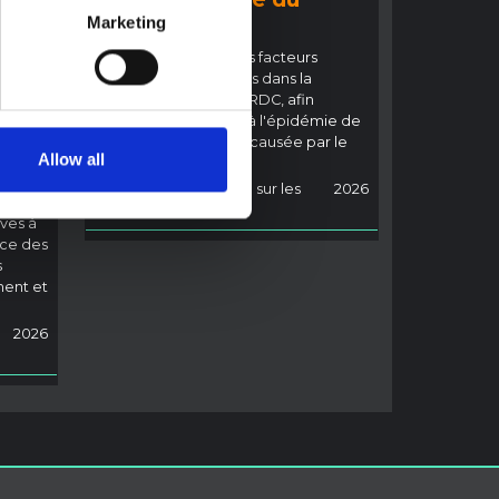
collaboration avec ses partenaires, conti
t
contexte
Marketing
nue de fournir un soutien vital dans l'ense
sur
mble du pays. plusieurs secteurs, y comp
Cette note détaille les facteurs
ie
ris la communication pour le développe
contextuels pertinents dans la
o
ment (C4D), y compris les efforts visant à
province de l'Ituri, en RDC, afin
sensibiliser à la maladie et à provoquer d
d'éclairer la réponse à l'épidémie de
es changements de comportement qui
maladie à virus Ebola causée par le
Allow all
 tirées
contribuent à stopper sa propagation ; s
virus Bundibugyo.
les
anté et nutrition; eau, assainissement et
Réseau de recherche sur les
2026
hygiène ; protection de l'enfance; et l'éd
multi-risques
ves à
ucation.
Read Less
nce des
s
ment et
2026