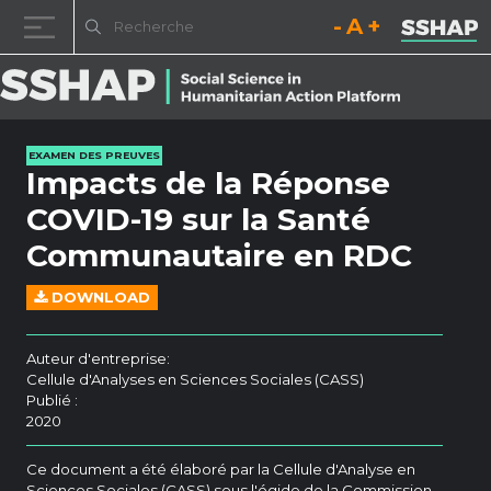
Diminuez la taille de la pol
Réinitialisez la t
Augmentez l
Passer au contenu
EXAMEN DES PREUVES
Impacts de la Réponse
COVID-19 sur la Santé
Communautaire en RDC
DOWNLOAD
Auteur d'entreprise:
Cellule d'Analyses en Sciences Sociales (CASS)
Publié :
2020
Ce document a été élaboré par la Cellule d'Analyse en
Sciences Sociales (CASS) sous l'égide de la Commission