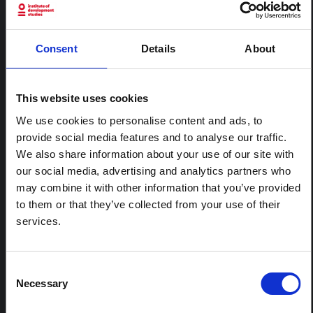
CONTENU ASSOCIÉ
ARTICLE
Consent
Details
About
Note contextuelle : Pratiques
funéraires en Ituri
Cette note est la deuxième produite par " le collectif
This website uses cookies
pour l'Ituri ", un réseau informel principalement animé
par des chercheurs en sciences sociales qui fournissent
We use cookies to personalise content and ads, to
des informations contextuelles pour la réponse à
provide social media features and to analyse our traffic.
l'épidémie d'Ebola à Bundibugyo dans l'Ituri, à l'est de
We also share information about your use of our site with
la RDC. Cette note développe les…
our social media, advertising and analytics partners who
HAL Sciences ouvertes
2026
may combine it with other information that you’ve provided
to them or that they’ve collected from your use of their
ARTICLE
services.
Note contextuelle sur l'épidémie
d'Ebola Bundibugyo en Ituri (2026)
Cette note fournit un contexte sur la province de l'Ituri,
Consent
actuellement touchée par une épidémie d'Ebola
Necessary
Selection
Bundibugyo. La note n'aborde pas directement
l'actualité et les derniers développements de la