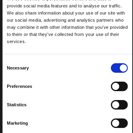
provide social media features and to analyse our traffic.
Cette note fournit un contexte sur la province de l'Ituri,
We also share information about your use of our site with
actuellement touchée par une épidémie d'Ebola
our social media, advertising and analytics partners who
Bundibugyo. La note n'aborde pas directement
l'actualité et les derniers développements de la
may combine it with other information that you’ve provided
réponse à Ebola, mais présente le contexte général
to them or that they’ve collected from your use of their
dans lequel le public...
services.
HAL Sciences ouvertes
2026
Consent
Necessary
Selection
Preferences
Statistics
COMPTE RENDU
Recommandations : Synthèse
Marketing
rapide des enseignements des