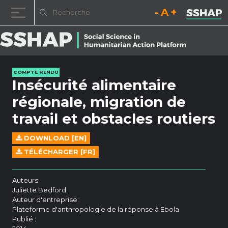
Diminuez la taille de la pol
Réinitialisez la t
Augmentez l
Passer au contenu
COMPTE RENDU
Insécurité alimentaire
régionale, migration de
travail et obstacles routiers
DOWNLOAD [EN]
TÉLÉCHARGER [FR]
Auteurs:
Juliette Bedford
Auteur d'entreprise:
Plateforme d'anthropologie de la réponse à Ebola
Publié :