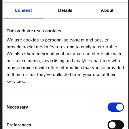
Note contextuelle : Pratiques
funéraires en Ituri
Consent
Details
About
Cette note est la deuxième produite par " le collectif
pour l'Ituri ", un réseau informel principalement animé
par des chercheurs en sciences sociales qui fournissent
This website uses cookies
des informations contextuelles pour la réponse à
We use cookies to personalise content and ads, to
l'épidémie d'Ebola à Bundibugyo dans l'Ituri, à l'est de
la RDC. Cette note développe les…
provide social media features and to analyse our traffic.
HAL Sciences ouvertes
2026
We also share information about your use of our site with
our social media, advertising and analytics partners who
ARTICLE
may combine it with other information that you’ve provided
Note contextuelle sur l'épidémie
to them or that they’ve collected from your use of their
d'Ebola Bundibugyo en Ituri (2026)
services.
Cette note fournit un contexte sur la province de l'Ituri,
actuellement touchée par une épidémie d'Ebola
Bundibugyo. La note n'aborde pas directement
Consent
l'actualité et les derniers développements de la
Necessary
Selection
réponse à Ebola, mais présente le contexte général
dans lequel le public...
HAL Sciences ouvertes
2026
Preferences