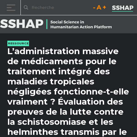
Diminuez la taille de la pol
Réinitialisez la t
Augmentez l
Passer au contenu
RESSOURCE
L’administration massive
de médicaments pour le
traitement intégré des
maladies tropicales
négligées fonctionne-t-elle
vraiment ? Évaluation des
preuves de la lutte contre
la schistosomiase et les
helminthes transmis par le