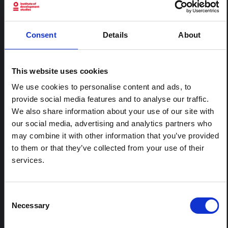
CONTENU ASSOCIÉ
ARTICLE
Consent
Details
About
Note contextuelle : Pratiques
funéraires en Ituri
Cette note est la deuxième produite par " le collectif
This website uses cookies
pour l'Ituri ", un réseau informel principalement animé
par des chercheurs en sciences sociales qui fournissent
We use cookies to personalise content and ads, to
des informations contextuelles pour la réponse à
provide social media features and to analyse our traffic.
l'épidémie d'Ebola à Bundibugyo dans l'Ituri, à l'est de
We also share information about your use of our site with
la RDC. Cette note développe les…
our social media, advertising and analytics partners who
HAL Sciences ouvertes
2026
may combine it with other information that you’ve provided
to them or that they’ve collected from your use of their
ARTICLE
services.
Note contextuelle sur l'épidémie
d'Ebola Bundibugyo en Ituri (2026)
Cette note fournit un contexte sur la province de l'Ituri,
Consent
actuellement touchée par une épidémie d'Ebola
Necessary
Selection
Bundibugyo. La note n'aborde pas directement
l'actualité et les derniers développements de la