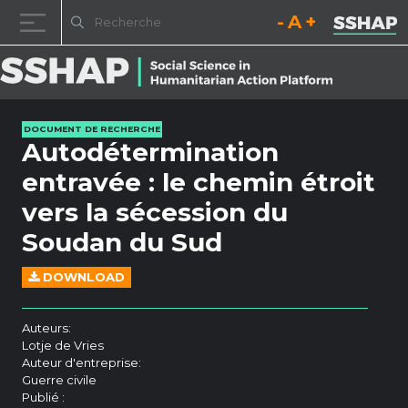
Diminuez la taille de la pol
Réinitialisez la t
Augmentez l
Passer au contenu
DOCUMENT DE RECHERCHE
Autodétermination
entravée : le chemin étroit
vers la sécession du
Soudan du Sud
DOWNLOAD
Auteurs:
Lotje de Vries
Auteur d'entreprise:
Guerre civile
Publié :