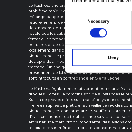
other information that you’ve
Le Kush est une drogue synthétique récemment intro
problème majeur en Afrique de l’Ouest, en particulier e
Consent
mélange dangereux de plusieurs substances, dont l
Necessary
Selection
régulièrement, ce qui rend difficile pour les autorité
des moyens de lutter contre son utilisation. Cependant
révélé que les substances de base trouvées dans le Ku
fentanyl, le tramadol et le formaldéhyde. Des rapports
peintures et de désinfectants comme ingrédients const
localement dans des laboratoires de fortune gérés pa
Sierra Leone. Le processus consiste à mélanger du ca
Deny
des opioïdes importés, comme le fentanyl (un puissant
tramadol (un analgésique sur ordonnance). On pense
proviennent de laboratoires illégaux en Chine et dans 
10
sont introduits en contrebande en Sierra Leone.
Le Kush est également relativement bon marché et pl
drogues illicites. La combinaison de substances le re
Kush a de graves effets sur la santé physique et menta
menées auprès de praticiens travaillant avec des c
Sierra Leone, les consommateurs souffrent souvent
d’hallucinations et de troubles moteurs. Une consom
entraîner une malnutrition importante, des lésions o
respiratoires et même la mort. Les consommateurs s