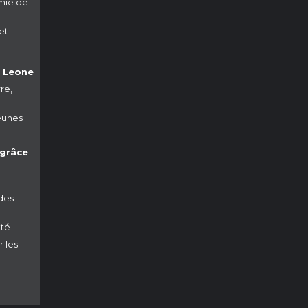
mie de
et
a Leone
re,
jeunes
 grâce
des
nté
 les