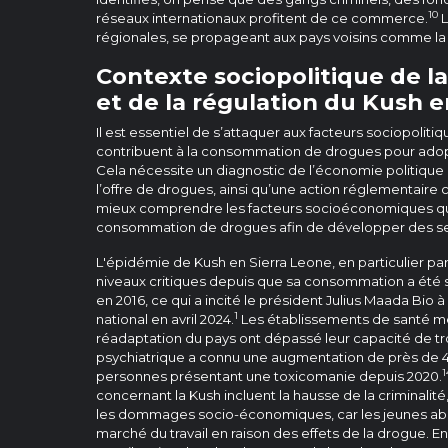
10
réseaux internationaux profitent de ce commerce.
L
régionales, se propageant aux pays voisins comme la G
Contexte sociopolitique de 
et de la régulation du Kush e
Il est essentiel de s’attaquer aux facteurs sociopoliti
contribuent à la consommation de drogues pour adop
Cela nécessite un diagnostic de l’économie politiqu
l’offre de drogues, ainsi qu’une action réglementaire c
mieux comprendre les facteurs socioéconomiques qu
consommation de drogues afin de développer des ser
L'épidémie de Kush en Sierra Leone, en particulier par
niveaux critiques depuis que sa consommation a été s
en 2016, ce qui a incité le président Julius Maada Bio à
1
national en avril 2024.
Les établissements de santé me
réadaptation du pays ont dépassé leur capacité de trois
psychiatrique a connu une augmentation de près de
1
personnes présentant une toxicomanie depuis 2020.
concernant la Kush incluent la hausse de la criminalité
les dommages socio-économiques, car les jeunes aba
marché du travail en raison des effets de la drogue. 