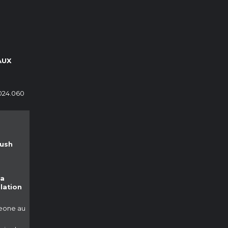
AUX
024.060
Kush
la
lation
Leone au