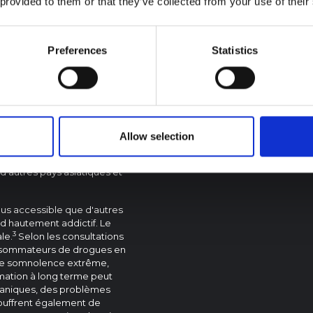
 provided to them or that they’ve collected from your use of their
duite qui est devenue un
n Sierra Leone. Il s’agit d’un
a composition change
Preferences
Statistics
s de comprendre et de trouver
, la plupart des rapports ont
sh sont le cannabis, le
 ont fait état d’acétone, de
itutifs. Le Kush est produit
r des gangs criminels en
nnabis d’origine locale avec
Allow selection
 opioïde synthétique) et le
 que ces opioïdes
d’autres pays asiatiques et
us accessible que d'autres
nd hautement addictif. Le
3
le.
Selon les consultations
onsommateurs de drogues en
 de somnolence extrême,
mation à long terme peut
rganiques, des problèmes
ouffrent également de