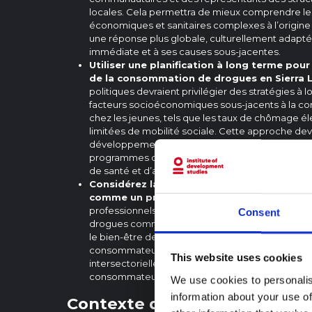
locales. Cela permettra de mieux comprendre les
économiques et sanitaires complexes à l’origine 
une réponse plus globale, culturellement adaptée 
immédiate et à ses causes sous-jacentes.
Utiliser une planification à long terme pou
de la consommation de drogues en Sierra 
politiques devraient privilégier des stratégies à 
facteurs socioéconomiques sous-jacents à la 
chez les jeunes, tels que les taux de chômage éle
limitées de mobilité sociale. Cette approche devr
développement économique durable, à la réform
programmes d’autonomisation des jeunes, tout e
de santé et d’aide sociale.
Considérez la dépendance comme un probl
comme un problème criminel.
Les décideurs p
professionnels de la santé publique doivent co
Consent
drogues comme un problème de santé qui a des 
le bien-être des personnes concernées et s’abste
consommateurs. Cette approche doit privilégier 
This website uses cookies
intersectorielle, en associant différentes parties
consommateurs de drogues à se rétablir.
We use cookies to personalis
information about your use of
Contexte de l'épidémie de K