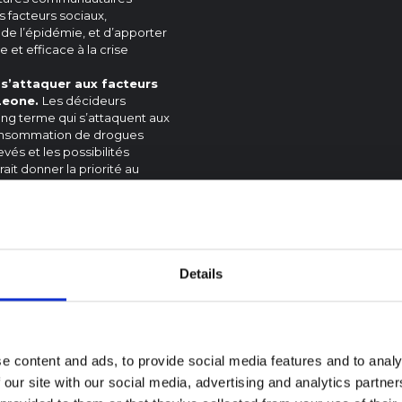
 facteurs sociaux,
de l’épidémie, et d’apporter
et efficace à la crise
r s’attaquer aux facteurs
Leone.
Les décideurs
long terme qui s’attaquent aux
consommation de drogues
vés et les possibilités
ait donner la priorité au
e de l’éducation et aux
n renforçant les systèmes
ème de santé plutôt que
olitiques et les
nsidérer la consommation de
Details
répercussions négatives sur
nir de criminaliser les
la collaboration
 prenantes pour aider les
e content and ads, to provide social media features and to analy
 our site with our social media, advertising and analytics partn
ush