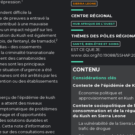
1
répression.
SIERRA LEONE
ent difficile la
CENTRE RÉGIONAL
 de preuves a entravé la
contribué à une mauvaise
HUB AFRIQUE DE L’OUEST
 un impact négatif sur les
ition du Kush est également
THÈMES DES PÔLES RÉGION
2
is, de fentanyl, de tramadol,
SANTÉ, BIEN-ÊTRE ET SOINS
dias – des ossements
EST CE QUE JE:
 la criminalité transnationale
www.doi.org/10.19088/SSHAP.2
ient des cannabinoïdes
nes sont les principaux
CONTENU
 situation d’urgence a été
omanes ont été arrêtés par les
Considérations clés
tention ou des établissements
Contexte de l'épidémie de 
Économie politique et
aperçu de l’épidémie de kush
approvisionnement en Kush
a atteint des niveaux
Contexte sociopolitique de 
t symptomatique de problèmes
consommation et de la régu
ômage et d’opportunités
du Kush en Sierra Leone
es solutions durables et
La vulnérabilité de la Sierra 
 Cette note d’information
trafic de drogue
que sur des consultations avec