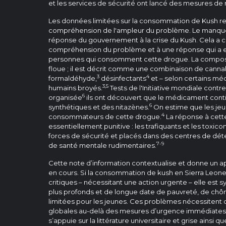
et les services de sécurité ont lancé des mesures de 
Les données limitées sur la consommation de Kush rend
compréhension de l'ampleur du problème. Le manque
réponse du gouvernement à la crise du Kush. Cela a 
compréhension du problème et à une réponse qui a eu
personnes qui consomment cette drogue. La compos
floue ; il est décrit comme une combinaison de cannab
3
4
formaldéhyde,
désinfectants
et – selon certains mé
3,5
humains broyés.
Tests de l'Initiative mondiale contre
6
organisée
ils ont découvert que le médicament cont
6
synthétiques et des nitazènes.
On estime que les jeu
4
consommateurs de cette drogue.
La réponse à cette
essentiellement punitive : les trafiquants et les toxic
forces de sécurité et placés dans des centres de dé
7-9
de santé mentale rudimentaires.
Cette note d’information contextualise et donne un 
en cours. Si la consommation de kush en Sierra Leone 
critiques – nécessitant une action urgente – elle es
plus profonds et de longue date de pauvreté, de ch
limitées pour les jeunes. Ces problèmes nécessitent d
globales au-delà des mesures d’urgence immédiates.
s’appuie sur la littérature universitaire et grise ainsi 