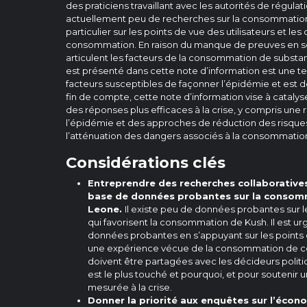
des praticiens travaillant avec les autorités de régulati
actuellement peu de recherches sur la consommation
particulier sur les points de vue des utilisateurs et le
consommation. En raison du manque de preuves en sc
articulent les facteurs de la consommation de substan
est présenté dans cette note d’information est une ten
facteurs susceptibles de façonner l’épidémie et est d
fin de compte, cette note d’information vise à catalys
des réponses plus efficaces à la crise, y compris une 
l’épidémie et des approches de réduction des risques
l’atténuation des dangers associés à la consommatio
Considérations clés
Entreprendre des recherches collaborative
base de données probantes sur la consomm
Leone.
Il existe peu de données probantes sur l
qui favorisent la consommation de Kush. Il est urg
données probantes en s’appuyant sur les points
une expérience vécue de la consommation de c
doivent être partagées avec les décideurs poli
est le plus touché et pourquoi, et pour soutenir 
mesurée à la crise.
Donner la priorité aux enquêtes sur l’écon