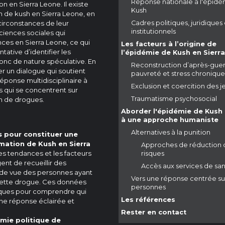
Réponse nationale à l'épidé
on en Sierra Leone. Il existe
Kush
 de kush en Sierra Leone, en
s circonstances de leur
Cadres politiques, juridiques 
institutionnels
iences sociales qui
ces en Sierra Leone, ce qui
Les facteurs à l’origine de
tative d’identifier les
l’épidémie de Kush en Sierr
onc de nature spéculative. En
Reconstruction d’après-guer
er un dialogue qui soutient
pauvreté et stress chronique
réponse multidisciplinaire à
Exclusion et coercition des 
 qui se concentrent sur
Traumatisme psychosocial
n de drogues.
Aborder l'épidémie de Kush
à une approche humaniste
Alternatives à la punition
s pour constituer une
ation de Kush en Sierra
Approches de réduction 
es tendances et les facteurs
risques
ent de recueillir des
Accès aux services de sa
 de vue des personnes ayant
Vers une réponse centrée sur
ette drogue. Ces données
personnes
tiques pour comprendre qui
Les références
une réponse éclairée et
Rester en contact
omie politique de