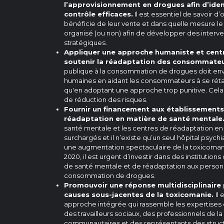
l’approvisionnement en drogues afin d’iden
contrôle efficaces.
Il est essentiel de savoir d
bénéficie de leur vente et dans quelle mesure le
organisé (ou non) afin de développer des interve
stratégiques.
Appliquer une approche humaniste et centr
soutenir la réadaptation des consommateu
publique à la consommation de drogues doit en
humaines en aidant les consommateurs à se rétabli
qu'en adoptant une approche trop punitive. Cela
de réduction des risques.
Fournir un financement aux établissements
réadaptation en matière de santé mentale
santé mentale et les centres de réadaptation en
surchargés et il n’existe qu’un seul hôpital psych
une augmentation spectaculaire de la toxicoman
2020, il est urgent d’investir dans des institution
de santé mentale et de réadaptation aux person
consommation de drogues.
Promouvoir une réponse multidisciplinaire
causes sous-jacentes de la toxicomanie.
Il
approche intégrée qui rassemble les expertises e
des travailleurs sociaux, des professionnels de l
communautaires et des représentants des stru