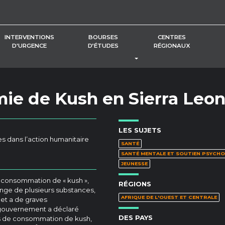
INTERVENTIONS
BOURSES
CENTRES
D'URGENCE
D’ÉTUDES
RÉGIONAUX
BASCULER LE MENU DÉROUL
mie de Kush en Sierra Leo
LES SUJETS
s dans l’action humanitaire
SANTÉ
SANTÉ MENTALE ET SOUTIEN PSYCHO
JEUNESSE
a consommation de « kush »,
RÉGIONS
nge de plusieurs substances,
AFRIQUE DE L'OUEST ET CENTRALE
 et a de graves
e gouvernement a déclaré
DES PAYS
vés de consommation de kush,