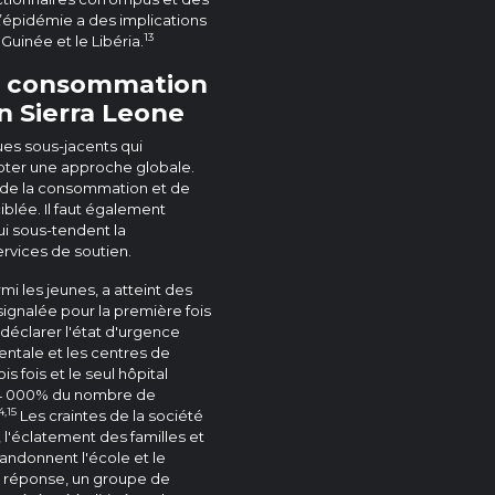
’épidémie a des implications
13
uinée et le Libéria.
la consommation
n Sierra Leone
ques sous-jacents qui
ter une approche globale.
e de la consommation et de
iblée. Il faut également
i sous-tendent la
vices de soutien.
mi les jeunes, a atteint des
ignalée pour la première fois
 déclarer l'état d'urgence
ntale et les centres de
 fois et le seul hôpital
 4 000% du nombre de
4,15
Les craintes de la société
, l'éclatement des familles et
ndonnent l'école et le
En réponse, un groupe de