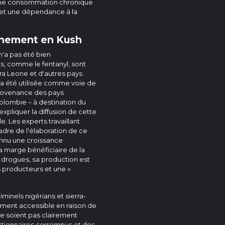
 Une consommation chronique
s et une dépendance à la
nnement en Kush
n'a pas été bien
, comme le fentanyl, sont
rra Leone et d'autres pays
t a été utilisée comme voie de
provenance des pays
lombie – à destination du
pliquer la diffusion de cette
e. Les experts travaillant
adre de l'élaboration de ce
onnu une croissance
la marge bénéficiaire de la
s drogues, sa production est
es producteurs et une «
minels nigérians et sierra-
gement accessible en raison de
ne soient pas clairement
nctionnaires corrompus et des