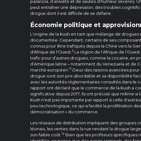
paranoïa, d’anxiété et de sautes d’humeur sévères.
peut entraîner une dépression, des troubles cognitif
drogue dont il est difficile de se défaire.
Économie politique et approvisio
L'origine de la Kush en tant que mélange de drogues 
documentée. Cependant, certains de ses composants
connus pour être trafiqués depuis la Chine vers la Sie
3
d'Afrique de l'Ouest.
La région de l’Afrique de l’Oues
trafic pour d’autres drogues, comme la cocaïne, en 
d’Amérique latine – notamment du Venezuela et de Co
11
marché européen.
Deux des raisons avancées pour ex
drogue sont son prix abordable et sa disponibilité facil
avec les autorités réglementaires consultés dans le c
rapport ont déclaré que le commerce de la Kush a c
significative depuis 2017. Ils ont précisé que même si 
Kush n'est pas importante par rapport à celle d'autre
peu technologique, ce qui a facilité la prolifération d
démocratisation » du commerce.
Les réseaux de distribution impliquent des groupes cri
léonais, les ventes dans la rue rendant la drogue lar
12
son faible coût.
Bien que les profiteurs spécifiques 
identifiés, on pense que des gangs criminels, des fo