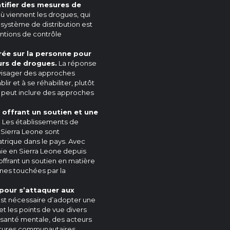
tifier des mesures de
’où viennent les drogues, qui
 système de distribution est
ntions de contrôle
ée sur la personne pour
rs de drogues.
La réponse
visager des approches
r et à se réhabiliter, plutôt
 peut inclure des approches
 offrant un soutien et une
.
Les établissements de
 Sierra Leone sont
iatrique dans le pays. Avec
ie en Sierra Leone depuis
s offrant un soutien en matière
nes touchées par la
 pour s’attaquer aux
 est nécessaire d’adopter une
t les points de vue divers
a santé mentale, des acteurs
ctures communautaires