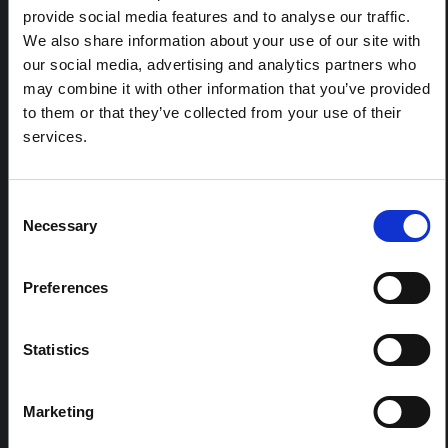
provide social media features and to analyse our traffic.
Cette note fournit un contexte sur la province de l'Ituri,
We also share information about your use of our site with
actuellement touchée par une épidémie d'Ebola
Bundibugyo. La note n'aborde pas directement
our social media, advertising and analytics partners who
l'actualité et les derniers développements de la
may combine it with other information that you’ve provided
réponse à Ebola, mais présente le contexte général
to them or that they’ve collected from your use of their
dans lequel le public...
services.
HAL Sciences ouvertes
2026
Consent
Necessary
Selection
Preferences
Statistics
COMPTE RENDU
Recommandations : Synthèse
Marketing
rapide des enseignements des