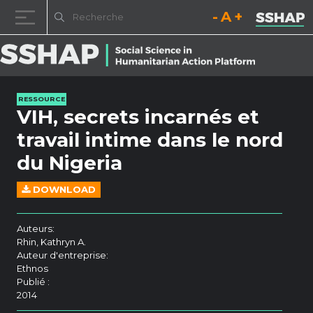
Diminuez la taille de la pol
Réinitialisez la t
Augmentez l
Passer au contenu
RESSOURCE
VIH, secrets incarnés et
travail intime dans le nord
du Nigeria
DOWNLOAD
Auteurs:
Rhin, Kathryn A.
Auteur d'entreprise:
Ethnos
Publié :
2014