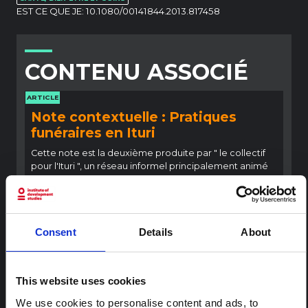
EST CE QUE JE:
10.1080/00141844.2013.817458
CONTENU ASSOCIÉ
ARTICLE
Note contextuelle : Pratiques
funéraires en Ituri
Cette note est la deuxième produite par " le collectif
pour l'Ituri ", un réseau informel principalement animé
par des chercheurs en sciences sociales qui fournissent
des informations contextuelles pour la réponse à
l'épidémie d'Ebola à Bundibugyo dans l'Ituri, à l'est de
la RDC. Cette note développe les…
Consent
Details
About
HAL Sciences ouvertes
2026
ARTICLE
This website uses cookies
Note contextuelle sur l'épidémie
d'Ebola Bundibugyo en Ituri (2026)
We use cookies to personalise content and ads, to