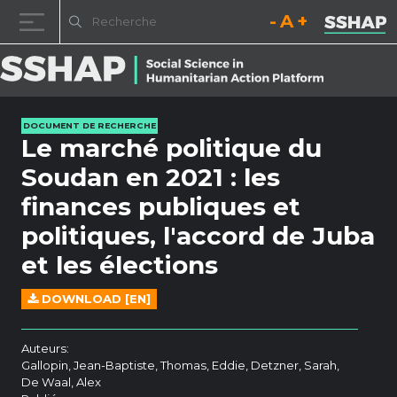
Diminuez la taille de la pol
Réinitialisez la t
Augmentez l
Passer au contenu
DOCUMENT DE RECHERCHE
Le marché politique du
Soudan en 2021 : les
finances publiques et
politiques, l'accord de Juba
et les élections
DOWNLOAD [EN]
Auteurs:
Gallopin, Jean-Baptiste, Thomas, Eddie, Detzner, Sarah,
De Waal, Alex