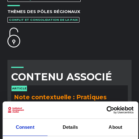
THÈMES DES PÔLES RÉGIONAUX
CONFLIT ET CONSOLIDATION DE LA PAIX
CONTENU ASSOCIÉ
ARTICLE
Note contextuelle : Pratiques
funéraires en Ituri
Cette note est la deuxième produite par " le collectif
pour l'Ituri ", un réseau informel principalement animé
par des chercheurs en sciences sociales qui fournissent
Consent
Details
About
des informations contextuelles pour la réponse à
l'épidémie d'Ebola à Bundibugyo dans l'Ituri, à l'est de