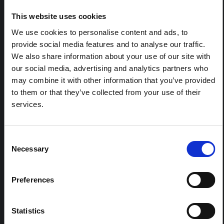
la RDC. Cette note développe les…
This website uses cookies
HAL Sciences ouvertes
2026
We use cookies to personalise content and ads, to
ARTICLE
provide social media features and to analyse our traffic.
Note contextuelle sur l'épidémie
We also share information about your use of our site with
d'Ebola Bundibugyo en Ituri (2026)
our social media, advertising and analytics partners who
may combine it with other information that you’ve provided
Cette note fournit un contexte sur la province de l'Ituri,
to them or that they’ve collected from your use of their
actuellement touchée par une épidémie d'Ebola
Bundibugyo. La note n'aborde pas directement
services.
l'actualité et les derniers développements de la
réponse à Ebola, mais présente le contexte général
dans lequel le public...
Consent
HAL Sciences ouvertes
2026
Necessary
Selection
Preferences
Statistics