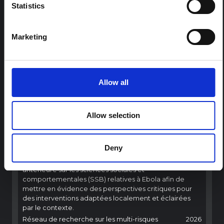
Statistics
Marketing
COMPTE RENDU
Allow all
Recommandations : Synthèse
rapide des enseignements des
sciences sociales et
Allow selection
comportementales sur Ebola pour
l'épidémie du virus Bundibugyo
(2026) Ituri, RDC
Deny
Une synthèse rapide des leçons tirées de la recherche
antérieure sur les sciences sociales et
comportementales (SSB) relatives à Ebola afin de
mettre en évidence des perspectives critiques pour
des interventions adaptées localement et éclairées
par le contexte.
Réseau de recherche sur les multi-risques
2026