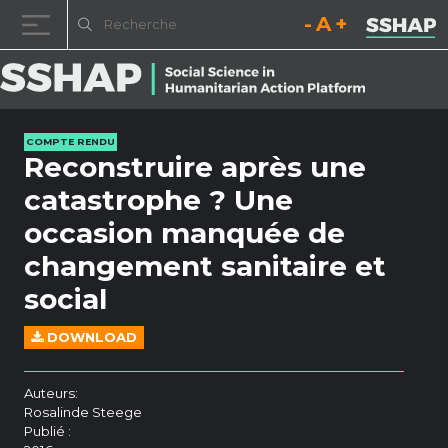
Diminuez la taille de la pol
Réinitialisez la t
Augmentez l
Passer au contenu
COMPTE RENDU
Reconstruire après une
catastrophe ? Une
occasion manquée de
changement sanitaire et
social
DOWNLOAD
Auteurs:
Rosalinde Steege
Publié :