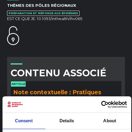
THÈMES DES PÔLES RÉGIONAUX
PRÉPARATION ET RÉPONSE AUX ÉPIDÉMIES
EST CE QUE JE:
10.1093/inthealth/ihv065
CONTENU ASSOCIÉ
ARTICLE
Note contextuelle : Pratiques
funéraires en Ituri
Cette note est la deuxième produite par " le collectif
pour l'Ituri ", un réseau informel principalement animé
par des chercheurs en sciences sociales qui fournissent
Consent
Details
About
des informations contextuelles pour la réponse à
l'épidémie d'Ebola à Bundibugyo dans l'Ituri, à l'est de