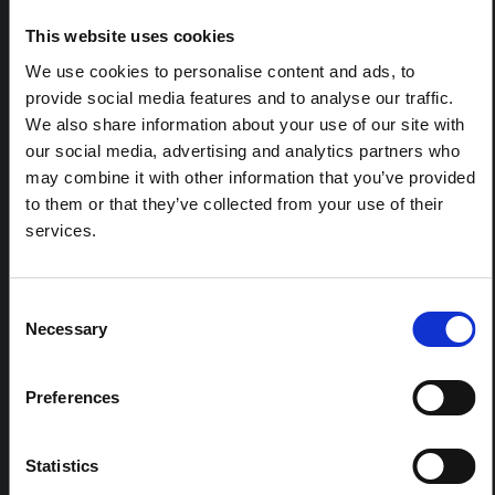
la RDC. Cette note développe les…
This website uses cookies
HAL Sciences ouvertes
2026
We use cookies to personalise content and ads, to
ARTICLE
provide social media features and to analyse our traffic.
Note contextuelle sur l'épidémie
We also share information about your use of our site with
d'Ebola Bundibugyo en Ituri (2026)
our social media, advertising and analytics partners who
may combine it with other information that you’ve provided
Cette note fournit un contexte sur la province de l'Ituri,
to them or that they’ve collected from your use of their
actuellement touchée par une épidémie d'Ebola
Bundibugyo. La note n'aborde pas directement
services.
l'actualité et les derniers développements de la
réponse à Ebola, mais présente le contexte général
dans lequel le public...
Consent
HAL Sciences ouvertes
2026
Necessary
Selection
Preferences
Statistics