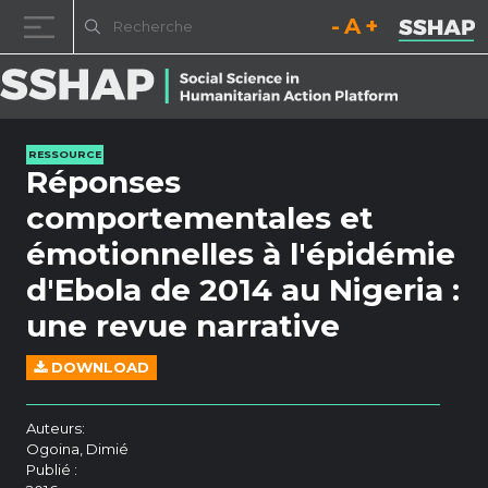
Diminuez la taille de la pol
Réinitialisez la t
Augmentez l
Passer au contenu
RESSOURCE
Réponses
comportementales et
émotionnelles à l'épidémie
d'Ebola de 2014 au Nigeria :
une revue narrative
DOWNLOAD
Auteurs:
Ogoina, Dimié
Publié :