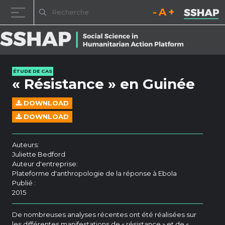
Diminuez la taille de la pol
Réinitialisez la t
Augmentez l
Passer au contenu
ÉTUDE DE CAS
« Résistance » en Guinée
DOWNLOAD
DOWNLOAD
Auteurs:
Juliette Bedford
Auteur d'entreprise:
Plateforme d'anthropologie de la réponse à Ebola
Publié :
2015
De nombreuses analyses récentes ont été réalisées sur
les différentes manifestations de « résistance » et de «