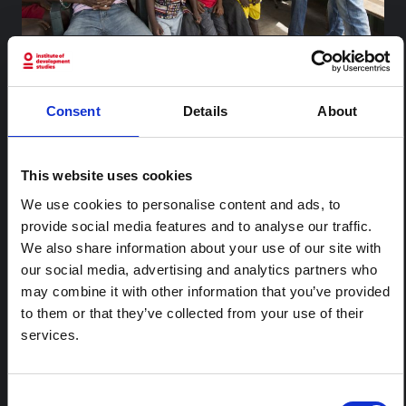
CONTENU ASSOCIÉ
Consent
Details
About
ARTICLE
Note contextuelle : Pratiques
This website uses cookies
funéraires en Ituri
We use cookies to personalise content and ads, to
Cette note est la deuxième produite par " le collectif
provide social media features and to analyse our traffic.
pour l'Ituri ", un réseau informel principalement animé
We also share information about your use of our site with
par des chercheurs en sciences sociales qui fournissent
des informations contextuelles pour la réponse à
our social media, advertising and analytics partners who
l'épidémie d'Ebola à Bundibugyo dans l'Ituri, à l'est de
may combine it with other information that you’ve provided
la RDC. Cette note développe les…
to them or that they’ve collected from your use of their
HAL Sciences ouvertes
2026
services.
ARTICLE
Note contextuelle sur l'épidémie
Consent