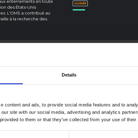
t aux enterrements en toute
GUINÉE
ion des États-Unis
es. L'OMS a contribué au
aille à la recherche des
Details
 contextuelle sur
idémie d'Ebola
ibugyo en Ituri
6)
e content and ads, to provide social media features and to analy
note fournit un contexte sur la
COMPTE RENDU
 our site with our social media, advertising and analytics partn
ce de l'Ituri, actuellement
Recommandations 
e par une épidémie d'Ebola
 provided to them or that they’ve collected from your use of their
Synthèse rapide de
ugyo. La note n'aborde pas
enseignements des
ement l'actualité et les derniers
oppements de la réponse à