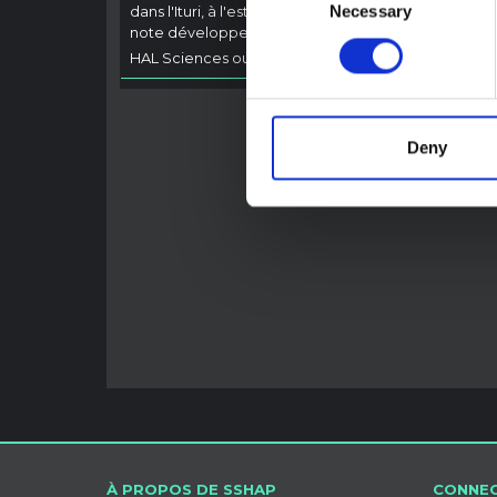
Necessary
Selection
dans l'Ituri, à l'est de la RDC. Cette
Ebola,
note développe les…
général
HAL Sciences ouvertes
2026
HAL Sc
Deny
À PROPOS DE SSHAP
CONNEC