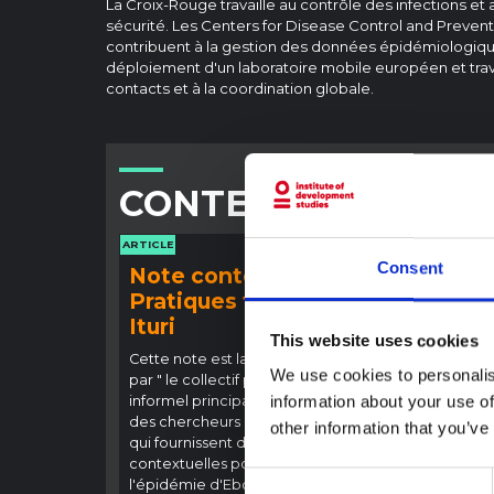
La Croix-Rouge travaille au contrôle des infections e
sécurité. Les Centers for Disease Control and Prevent
contribuent à la gestion des données épidémiologiqu
déploiement d'un laboratoire mobile européen et trav
contacts et à la coordination globale.
CONTENU ASSOCIÉ
ARTICLE
ARTICLE
Consent
Note contextuelle :
Note
Pratiques funéraires en
l'ép
Ituri
Bund
This website uses cookies
(202
Cette note est la deuxième produite
We use cookies to personalis
par " le collectif pour l'Ituri ", un réseau
Cette 
informel principalement animé par
information about your use of
provin
des chercheurs en sciences sociales
touché
other information that you’ve
qui fournissent des informations
Bundib
contextuelles pour la réponse à
direct
Consent
l'épidémie d'Ebola à Bundibugyo
dével