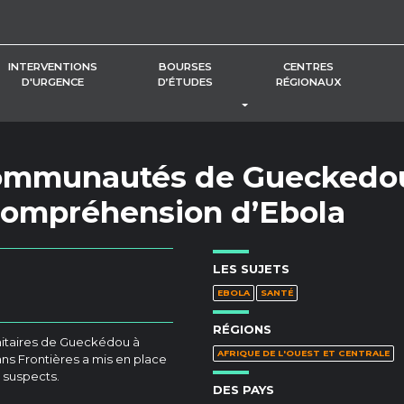
INTERVENTIONS
BOURSES
CENTRES
D'URGENCE
D’ÉTUDES
RÉGIONAUX
BASCULER LE MENU DÉROUL
 communautés de Gueckedo
compréhension d’Ebola
LES SUJETS
EBOLA
SANTÉ
RÉGIONS
anitaires de Gueckédou à
AFRIQUE DE L'OUEST ET CENTRALE
ns Frontières a mis en place
s suspects.
DES PAYS