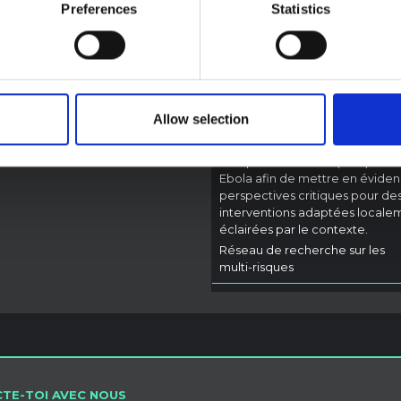
sciences sociales e
Preferences
Statistics
 mais présente le contexte
comportementales 
 dans lequel le public...
Ebola pour l'épidém
iences ouvertes
2026
du virus Bundibugy
(2026) Ituri, RDC
Une synthèse rapide des leçons
Allow selection
de la recherche antérieure sur 
sciences sociales et
comportementales (SSB) relati
Ebola afin de mettre en évide
perspectives critiques pour de
interventions adaptées locale
éclairées par le contexte.
Réseau de recherche sur les
multi-risques
TE-TOI AVEC NOUS