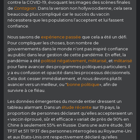
contre la COVID-19, évoquant les images des scènes finales
de
Contagion
. Dans la version non hollywoodienne, cela sera
beaucoup plus compliqué car le succès du vaccin
nécessitera que les populations l’acceptent et lui fassent
confiance.
Nous savons de
expérience passée
que cela a été un défi.
Pour compliquer les choses, bon nombre de
gouvernements dans le monde n’ont pas inspiré confiance
au public dans leur gestion de cette pandémie. En effet, la
pandémie a été
politisé négativement
,
militarisé
, et
militarisé
pour faire avancer des programmes politiques particuliers. Il
y a eu confusion et opacité dans les processus décisionnels.
Cela doit cesser immédiatement, et nous devons plutôt
avancer vers un meilleur, ou "
bonne politique
», afin de
survivre à ce fléau.
Les données émergentes du monde entier dressent un
tableau alarmant. Dans un
étude récente
sur 19 pays, la
proportion de personnes déclarant qu'elles accepteraient un
« vaccin éprouvé, sûr et efficace » variait de près de 90% en
Chine à seulement 55% en Russie. Dans une autre étude, 361
TP3T et 511 TP3T des personnes interrogées au Royaume-Uni
et aux États-Unis ont respectivement déclaré qu'elles