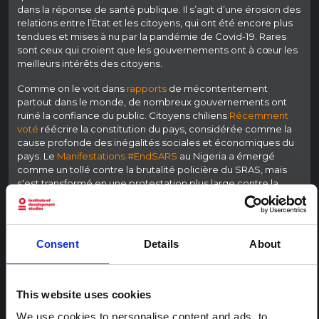
dans la réponse de santé publique. Il s’agit d’une érosion des
relations entre l’État et les citoyens, qui ont été encore plus
tendues et mises à nu par la pandémie de Covid-19. Rares
sont ceux qui croient que les gouvernements ont à cœur les
meilleurs intérêts des citoyens.
Comme on le voit dans
rapports
de mécontentement
partout dans le monde, de nombreux gouvernements ont
ruiné la confiance du public. Citoyens chiliens
Récemment
voté
réécrire la constitution du pays, considérée comme la
cause profonde des inégalités sociales et économiques du
pays. Le
Manifestations #EndSARS
au Nigeria a émergé
comme un tollé contre la brutalité policière du SRAS, mais
s'est transformé en une protestation plus large contre la
mauvaise gouvernance.
En Inde, le gouvernement du Premier ministre Modi a utilisé
Lois d'urgence liées au COVID-19
pour arrêter les
Consent
Details
About
manifestants et faire avancer un programme nationaliste
hindou. Au Royaume-Uni, la crédibilité de la réponse du
gouvernement a été encore plus compromise lorsque
des
rapports ont fait surface
de paiements à des entreprises
This website uses cookies
privées ayant des liens avec le parti au pouvoir pour des
We use cookies to personalise content and ads, to
travaux liés au Covid-19. Et puis nous avons la situation aux