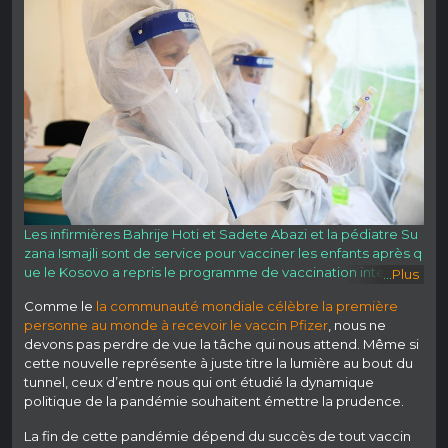
Les infirmières Bahrije Hoti et Sadete Abazi et la pédiatre Su
zana Ismajli sont de service pour vacciner les enfants après q
ue le Kosovo a repris le programme de vaccination interrom
...
Plus
pu à cause du COVID-19.
Lire moins
Comme le
la communauté mondiale célèbre la première
personne au monde à recevoir le vaccin Pfizer
, nous ne
devons pas perdre de vue la tâche qui nous attend. Même si
cette nouvelle représente à juste titre la lumière au bout du
tunnel, ceux d’entre nous qui ont étudié la dynamique
politique de la pandémie souhaitent émettre la prudence.
La fin de cette pandémie dépend du succès de tout vaccin