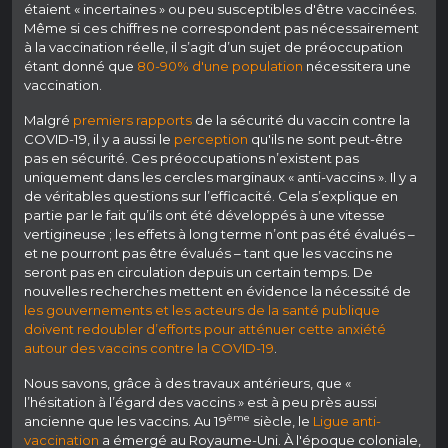
étaient « incertaines » ou peu susceptibles d'être vaccinées.
Même si ces chiffres ne correspondent pas nécessairement
à la vaccination réelle, il s’agit d’un sujet de préoccupation
étant donné que
80-90% d'une population
nécessitera une
vaccination.
Malgré
premiers rapports
de la sécurité du vaccin contre la
COVID-19, il y a aussi le
perception
qu'ils ne sont peut-être
pas en sécurité. Ces préoccupations n’existent pas
uniquement dans les cercles marginaux « anti-vaccins ». Il y a
de véritables questions sur l’efficacité. Cela s’explique en
partie par le fait qu’ils ont été développés à une vitesse
vertigineuse ; les effets à long terme n’ont pas été évalués –
et ne pourront pas être évalués – tant que les vaccins ne
seront pas en circulation depuis un certain temps. De
nouvelles recherches mettent en évidence la nécessité de
les gouvernements et les acteurs de la santé publique
doivent redoubler d’efforts pour atténuer cette anxiété
autour des vaccins contre la COVID-19
.
Nous savons, grâce à des travaux antérieurs, que «
l’hésitation à l’égard des vaccins » est à peu près aussi
ème
ancienne que les vaccins. Au 19
siècle, le
Ligue anti-
vaccination
a émergé au Royaume-Uni. À l'époque coloniale,