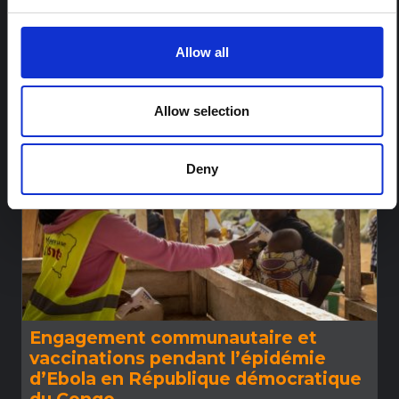
COVID 19
SANTÉ
RÉGIONS
Allow all
TOUTES LES RÉGIONS
Allow selection
PROCHAIN ARTICLE
Deny
Engagement communautaire et
vaccinations pendant l’épidémie
d’Ebola en République démocratique